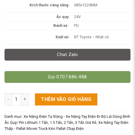
Kích thước càng nâng:
685x1220MM
Ắc quy:
24V
Bánh xe:
PU
Xuất xứ:
BT Toyota – Nhật cũ
Chat Zalo
Gọi 0707.886.488
Xe Nâng Điện Thấp Cũ 2 Tấn Hiệu BT - TOYOTA số lượng
THÊM VÀO GIỎ HÀNG
Danh mục:
Xe Nâng Điện Tự Động - Xe Nâng Tay Điện Đi Bộ Lái Dùng Bình
Ắc Quy/ Pin Lithium 1 Tấn, 1.5 Tấn, 2 Tấn, 3 Tấn Giá Rẻ
,
Xe Nâng Tay Điện
Thấp - Pallet Mover Truck Kéo Pallet Chạy Điện