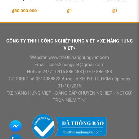
₫
80.000.000
₫
1
₫
1
CÔNG TY TNHH CÔNG NGHIỆP HƯNG VIỆT < XE NÂNG HƯNG
VIỆT>
Website:
www.thietbinanghungviet.com
Email :
sales2.hungviet@gmail.com
Hotline 24/7 :
0915.886.488
|
0707.886.488
GPDDKKD số 0314088823 được sở KH-ĐT TP. HCM cấp ngày
31/10/2016
"XE NÂNG HƯNG VIỆT - ĐẲNG CẤP CHUYÊN NGHIỆP - NƠI GỬI
TRỌN NIỀM TIN"