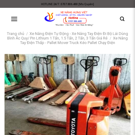
Skip
HOTLINE 24/7 : 0707.886.488 [Ms Quyên]
to
content
Trang chủ
/
Xe Nâng Điện Tự Động - Xe Nâng Tay Điện Đi Bộ Lái Dùng
Bình Ắc Quy/ Pin Lithium 1 Tấn, 1.5 Tấn, 2 Tấn, 3 Tấn Giá Rẻ
/
Xe Nâng
Tay Điện Thấp - Pallet Mover Truck Kéo Pallet Chạy Điện