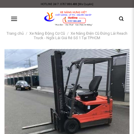
Skip
HOTLINE 24/7 : 0707.886.488 [Ms Quyên]
to
content
Trang chủ
/
Xe Nâng Động Cơ Cũ
/
Xe Nâng Điện Cũ Đứng Lái Reach
Truck - Ngồi Lái Giá Rẻ Số 1 Tại TPHCM