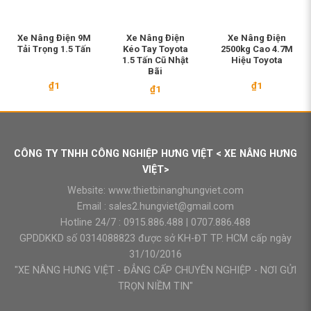
Xe Nâng Điện 9M
Xe Nâng Điện
Xe Nâng Điện
Tải Trọng 1.5 Tấn
Kéo Tay Toyota
2500kg Cao 4.7M
1.5 Tấn Cũ Nhật
Hiệu Toyota
Bãi
₫
1
₫
1
₫
1
CÔNG TY TNHH CÔNG NGHIỆP HƯNG VIỆT < XE NÂNG HƯNG
VIỆT>
Website:
www.thietbinanghungviet.com
Email :
sales2.hungviet@gmail.com
Hotline 24/7 :
0915.886.488
|
0707.886.488
GPDDKKD số 0314088823 được sở KH-ĐT TP. HCM cấp ngày
31/10/2016
"XE NÂNG HƯNG VIỆT - ĐẲNG CẤP CHUYÊN NGHIỆP - NƠI GỬI
TRỌN NIỀM TIN"