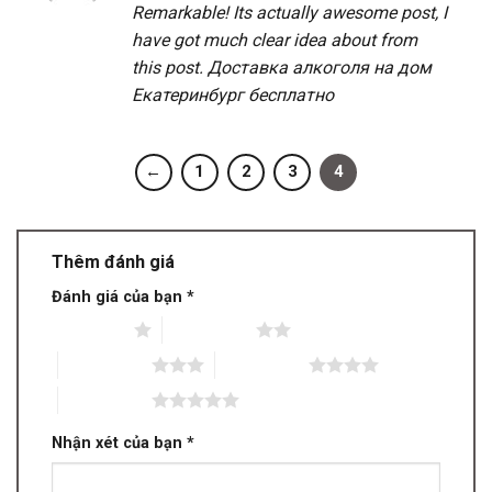
Remarkable! Its actually awesome post, I
have got much clear idea about from
this post.
Доставка алкоголя на дом
Екатеринбург бесплатно
←
1
2
3
4
Thêm đánh giá
Đánh giá của bạn
*
1 trên 5 sao
2 trên 5 sao
3 trên 5 sao
4 trên 5 sao
5 trên 5 sao
Nhận xét của bạn
*