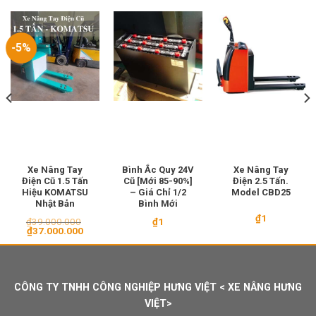
-5%
Xe Nâng Tay
Bình Ắc Quy 24V
Xe Nâng Tay
Điện Cũ 1.5 Tấn
Cũ [Mới 85-90%]
Điện 2.5 Tấn.
Hiệu KOMATSU
– Giá Chỉ 1/2
Model CBD25
Nhật Bản
Bình Mới
₫
1
₫
39.000.000
₫
1
Giá
Giá
₫
37.000.000
gốc
hiện
là:
tại
₫39.000.000.
là:
₫37.000.000.
CÔNG TY TNHH CÔNG NGHIỆP HƯNG VIỆT < XE NÂNG HƯNG
VIỆT>