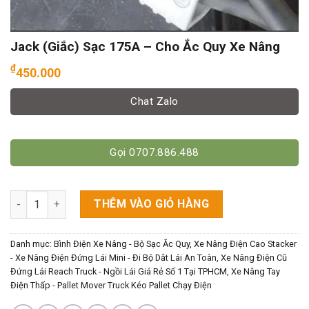
Jack (Giắc) Sạc 175A – Cho Ắc Quy Xe Nâng
₫
450.000
Chat Zalo
Gọi 0707.886.488
Jack (Giắc) Sạc 175A - Cho Ắc Quy Xe Nâng số lượng
THÊM VÀO GIỎ HÀNG
Danh mục:
Bình Điện Xe Nâng - Bộ Sạc Ắc Quy
,
Xe Nâng Điện Cao Stacker
- Xe Nâng Điện Đứng Lái Mini - Đi Bộ Dắt Lái An Toàn
,
Xe Nâng Điện Cũ
Đứng Lái Reach Truck - Ngồi Lái Giá Rẻ Số 1 Tại TPHCM
,
Xe Nâng Tay
Điện Thấp - Pallet Mover Truck Kéo Pallet Chạy Điện