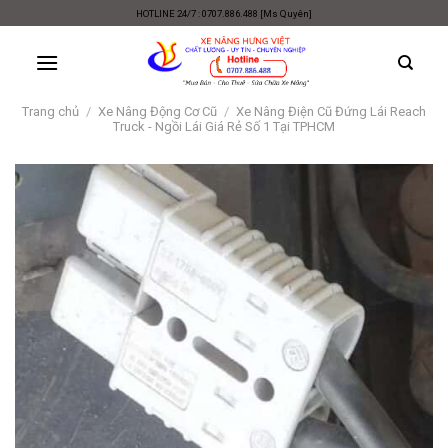
Skip
HOTLINE 24/7 : 0707.886.488 [Ms Quyên]
to
content
Trang chủ
/
Xe Nâng Động Cơ Cũ
/
Xe Nâng Điện Cũ Đứng Lái Reach
Truck - Ngồi Lái Giá Rẻ Số 1 Tại TPHCM