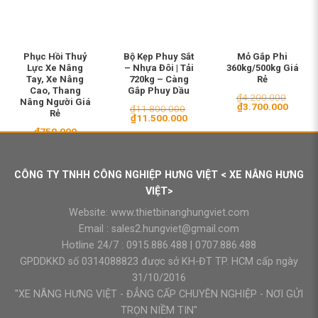
Phục Hồi Thuỷ
Bộ Kẹp Phuy Sắt
Mỏ Gắp Phi
Lực Xe Nâng
– Nhựa Đôi | Tải
360kg/500kg Giá
Tay, Xe Nâng
720kg – Càng
Rẻ
Cao, Thang
Gắp Phuy Dầu
₫
4.200.000
Nâng Người Giá
Giá
Giá
₫
3.700.000
₫
11.800.000
Rẻ
gốc
hiện
Giá
Giá
₫
11.500.000
là:
tại
gốc
hiện
₫
750.000
₫4.200.000.
là:
là:
tại
₫3.700
₫11.800.000.
là:
₫11.500.000.
CÔNG TY TNHH CÔNG NGHIỆP HƯNG VIỆT < XE NÂNG HƯNG
VIỆT>
Website:
www.thietbinanghungviet.com
Email :
sales2.hungviet@gmail.com
Hotline 24/7 :
0915.886.488
|
0707.886.488
GPDDKKD số 0314088823 được sở KH-ĐT TP. HCM cấp ngày
31/10/2016
"XE NÂNG HƯNG VIỆT - ĐẲNG CẤP CHUYÊN NGHIỆP - NƠI GỬI
TRỌN NIỀM TIN"