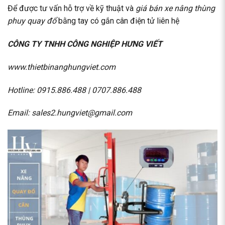
Để được tư vấn hỗ trợ về kỹ thuật và
giá
bán xe nâng thùng
phuy
quay đổ
bằng tay có gắn cân điện tử liên hệ
CÔNG TY TNHH CÔNG NGHIỆP HƯNG VIẾT
www.thietbinanghungviet.com
Hotline:
0915.886.488
|
0707.886.488
Email: sales2.hungviet@gmail.com