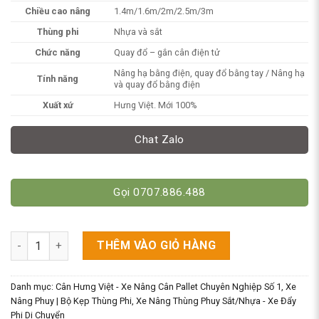
Chiều cao nâng
1.4m/1.6m/2m/2.5m/3m
Thùng phi
Nhựa và sắt
Chức năng
Quay đổ – gắn cân điện tử
Nâng hạ bằng điện, quay đổ bằng tay / Nâng hạ
Tính năng
và quay đổ bằng điện
Xuất xứ
Hưng Việt. Mới 100%
Chat Zalo
Gọi 0707.886.488
Xe Nâng Quay Đổ Phuy Gắn Cân Điện Tử 350kg số lượng
THÊM VÀO GIỎ HÀNG
Danh mục:
Cân Hưng Việt - Xe Nâng Cân Pallet Chuyên Nghiệp Số 1
,
Xe
Nâng Phuy | Bộ Kẹp Thùng Phi
,
Xe Nâng Thùng Phuy Sắt/Nhựa - Xe Đẩy
Phi Di Chuyển