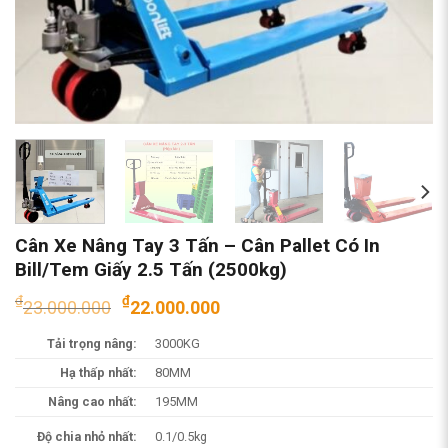
Cân Xe Nâng Tay 3 Tấn – Cân Pallet Có In
Bill/Tem Giấy 2.5 Tấn (2500kg)
Giá
Giá
₫
₫
23.000.000
22.000.000
gốc
hiện
Tải trọng nâng:
3000KG
là:
tại
₫23.000.000.
là:
Hạ thấp nhất:
80MM
₫22.000.000.
Nâng cao nhất:
195MM
Độ chia nhỏ nhất:
0.1/0.5kg