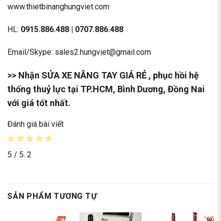
www.thietbinanghungviet.com
HL:
0915.886.488
|
0707.886.488
Email/Skype: sales2.hungviet@gmail.com
>> Nhận
SỬA XE NÂNG TAY GIÁ RẺ
, phục hồi hệ
thống thuỷ lực tại TP.HCM, Bình Dương, Đồng Nai
với giá tốt nhất.
Đánh giá bài viết
5
/ 5.
2
SẢN PHẨM TƯƠNG TỰ