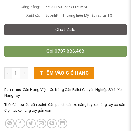
Càng nâng:
550×1150 | 685x1150MM
Xuất xứ:
Soonlift – Thương hiệu Mỹ, lắp ráp tại TQ
Chat Zalo
Gọi 0707.886.488
Cân Xe Nâng Tay 3 Tấn - Cân Pallet Có In Bill/Tem Giấy 2.5 Tấn
THÊM VÀO GIỎ HÀNG
Danh mục:
Cân Hưng Việt - Xe Nâng Cân Pallet Chuyên Nghiệp Số 1
,
Xe
Nâng Tay
Thẻ:
Cân ba lết
,
cân palet
,
Cân pallet
,
cân xe nâng tay
,
xe nâng tay có cân
điện tử
,
xe nâng tay gắn cân