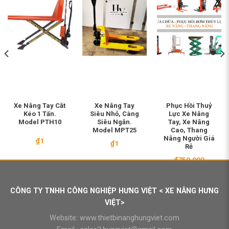
Xe Nâng Tay Cắt
Xe Nâng Tay
Phục Hồi Thuỷ
Kéo 1 Tấn.
Siêu Nhỏ, Càng
Lực Xe Nâng
Model PTH10
Siêu Ngắn.
Tay, Xe Nâng
Model MPT25
Cao, Thang
Nâng Người Giá
₫
1
₫
1
Rẻ
₫
750.000
00.000.
CÔNG TY TNHH CÔNG NGHIỆP HƯNG VIỆT < XE NÂNG HƯNG
VIỆT>
Website:
www.thietbinanghungviet.com