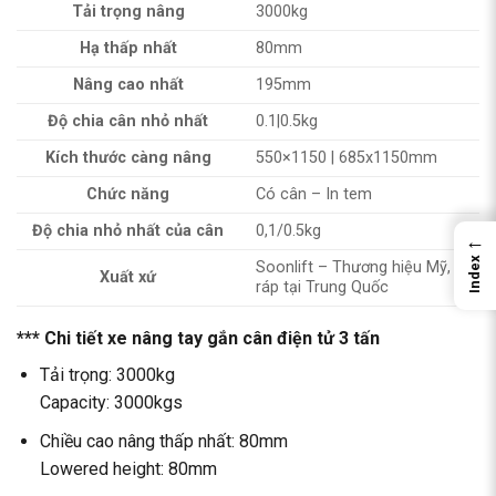
Tải trọng nâng
3000kg
Hạ thấp nhất
80mm
Nâng cao nhất
195mm
Độ chia cân nhỏ nhất
0.1|0.5kg
Kích thước càng nâng
550×1150 | 685x1150mm
Chức năng
Có cân – In tem
Độ chia nhỏ nhất của cân
0,1/0.5kg
←
Index
Soonlift – Thương hiệu Mỹ, lắp
Xuất xứ
ráp tại Trung Quốc
*** Chi tiết xe nâng tay gắn cân điện tử 3 tấn
Tải trọng: 3000kg
Capacity: 3000kgs
Chiều cao nâng thấp nhất: 80mm
Lowered
height: 80mm