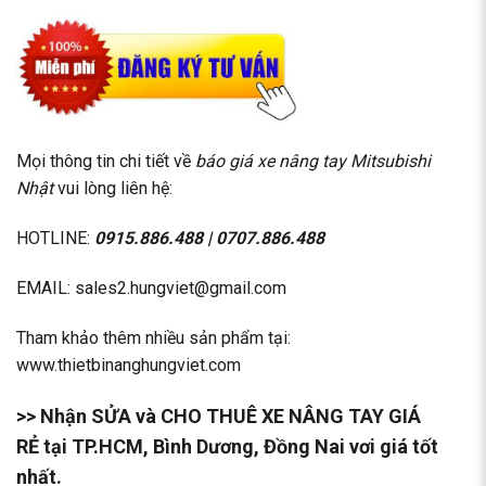
Mọi thông tin chi tiết về
báo giá xe nâng tay Mitsubishi
Nhật
vui lòng liên hệ:
HOTLINE:
0915.886.488
|
0707.886.488
EMAIL: sales2.hungviet@gmail.com
Tham khảo thêm nhiều sản phẩm tại:
www.thietbinanghungviet.com
>> Nhận SỬA và
CHO THUÊ XE NÂNG TAY GIÁ
RẺ
tại TP.HCM, Bình Dương, Đồng Nai vơi giá tốt
nhất.