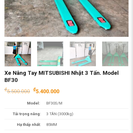
Xe Nâng Tay MITSUBISHI Nhật 3 Tấn. Model
BF30
Giá
Giá
₫
₫
5.500.000
5.400.000
gốc
hiện
là:
tại
Model:
BF30S/M
₫5.500.000.
là:
Tải trọng nâng:
3 TÂN (3000kg)
₫5.400.000.
Hạ thấp nhất:
85MM