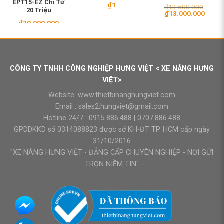
EPT15-EZ Chỉ Từ
₫
1
₫
13.500.000
20 Triệu
Giá
Giá
₫
13.000.000
gốc
hiện
₫
20.000.000
là:
tại
₫13.500.000.
là:
₫13.0
CÔNG TY TNHH CÔNG NGHIỆP HƯNG VIỆT < XE NÂNG HƯNG
VIỆT>
Website:
www.thietbinanghungviet.com
Email :
sales2.hungviet@gmail.com
Hotline 24/7 :
0915.886.488
|
0707.886.488
GPDDKKD số 0314088823 được sở KH-ĐT TP. HCM cấp ngày
31/10/2016
"XE NÂNG HƯNG VIỆT - ĐẲNG CẤP CHUYÊN NGHIỆP - NƠI GỬI
TRỌN NIỀM TIN"