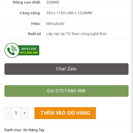
Nâng cao nhất:
200MM
Càng nâng:
550 x 1150 | 685 x 1220MM
Hiệu:
Mitsubishi
Xuất xứ
Lắp ráp tại TQ theo công nghệ Đức
Chat Zalo
Gọi 0707.886.488
Xe Nâng Tay MITSUBISHI Nhật 3 Tấn. Model BF30 số lượng
THÊM VÀO GIỎ HÀNG
Danh mục:
Xe Nâng Tay