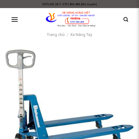
Skip
HOTLINE 24/7 : 0707.886.488 [Ms Quyên]
to
content
Trang chủ
/
Xe Nâng Tay