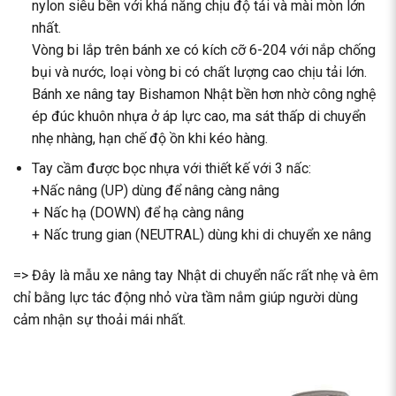
nylon siêu bền với khả năng chịu độ tải và mài mòn lớn
nhất.
Vòng bi lắp trên bánh xe có kích cỡ 6-204 với nắp chống
bụi và nước, loại vòng bi có chất lượng cao chịu tải lớn.
Bánh xe nâng tay Bishamon Nhật bền hơn nhờ công nghệ
ép đúc khuôn nhựa ở áp lực cao, ma sát thấp di chuyển
nhẹ nhàng, hạn chế độ ồn khi kéo hàng.
Tay cầm được bọc nhựa với thiết kế với 3 nấc:
+Nấc nâng (UP) dùng để nâng càng nâng
+ Nấc hạ (DOWN) để hạ càng nâng
+ Nấc trung gian (NEUTRAL) dùng khi di chuyển xe nâng
=> Đây là mẫu xe nâng tay Nhật di chuyển nấc rất nhẹ và êm
chỉ bằng lực tác động nhỏ vừa tầm nắm giúp người dùng
cảm nhận sự thoải mái nhất.