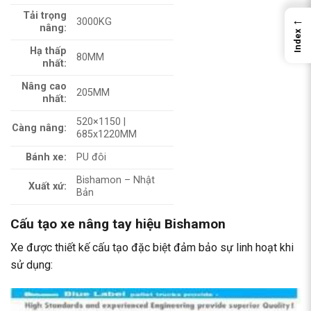
Tải trọng
←
3000KG
nâng:
Index
Hạ thấp
80MM
nhất:
Nâng cao
205MM
nhất:
520×1150 |
Càng nâng:
685x1220MM
Bánh xe:
PU đôi
Bishamon – Nhật
Xuất xứ:
Bản
Cấu tạo xe nâng tay hiệu Bishamon
Xe được thiết kế cấu tạo đặc biệt đảm bảo sự linh hoạt khi
sử dụng: