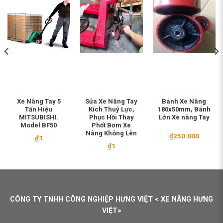
Xe Nâng Tay 5
Sửa Xe Nâng Tay
Bánh Xe Nâng
Tấn Hiệu
Kích Thuỷ Lực,
180x50mm, Bánh
MITSUBISHI.
Phục Hồi Thay
Lớn Xe nâng Tay
Model BF50
Phốt Bơm Xe
Nâng Không Lên
₫
250.000
₫
1
₫
1
CÔNG TY TNHH CÔNG NGHIỆP HƯNG VIỆT < XE NÂNG HƯNG
VIỆT>