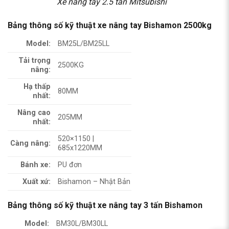
Xe nâng tay 2.5 tấn Mitsubishi
Bảng thông số kỹ thuật xe nâng tay Bishamon 2500kg
Model:
BM25L/BM25LL
Tải trọng
2500KG
nâng:
Hạ thấp
80MM
nhất:
Nâng cao
205MM
nhất:
520×1150 |
Càng nâng:
685x1220MM
Bánh xe:
PU đơn
Xuất xứ:
Bishamon – Nhật Bản
Bảng thông số kỹ thuật xe nâng tay 3 tấn Bishamon
Model:
BM30L/BM30LL