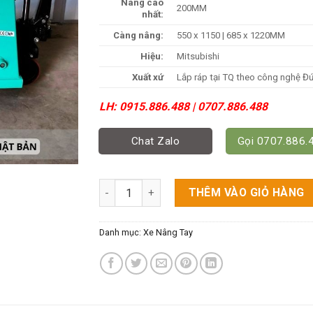
Nâng cao
200MM
nhất:
Càng nâng:
550 x 1150 | 685 x 1220MM
Hiệu:
Mitsubishi
Xuất xứ
Lắp ráp tại TQ theo công nghệ Đ
LH: 0915.886.488 | 0707.886.488
Chat Zalo
Gọi 0707.886.
Xe Nâng Tay MITSUBISHI Giá Rẻ - Công Nghệ
THÊM VÀO GIỎ HÀNG
Danh mục:
Xe Nâng Tay