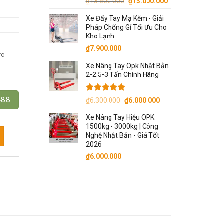
Giá
Giá
₫
13.500.000
₫
13.000.000
gốc
hiện
Xe Đẩy Tay Mạ Kẽm - Giải
là:
tại
Pháp Chống Gỉ Tối Ưu Cho
₫13.500.000.
là:
Kho Lạnh
₫13.000.000.
₫
7.900.000
ức
Xe Nâng Tay Opk Nhật Bản
2-2.5-3 Tấn Chính Hãng
Được xếp
Giá
Giá
488
₫
6.300.000
₫
6.000.000
hạng
5.00
gốc
hiện
5 sao
Xe Nâng Tay Hiệu OPK
là:
tại
1500kg - 3000kg | Công
₫6.300.000.
là:
 Nhật Bản số lượng
Nghệ Nhật Bản - Giá Tốt
₫6.000.000.
2026
₫
6.000.000