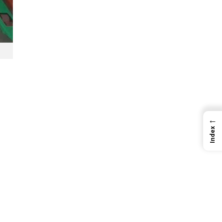
←
Index