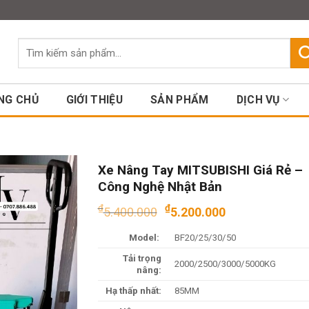
Assign a menu in Theme Option
Tìm
kiếm:
NG CHỦ
GIỚI THIỆU
SẢN PHẨM
DỊCH VỤ
Xe Nâng Tay MITSUBISHI Giá Rẻ –
Công Nghệ Nhật Bản
Giá
Giá
₫
₫
5.400.000
5.200.000
gốc
hiện
Model:
BF20/25/30/50
là:
tại
₫5.400.000.
là:
Tải trọng
2000/2500/3000/5000KG
₫5.200.000
nâng:
Hạ thấp nhất:
85MM