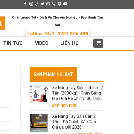
s > Menus
Languages
Chất Lượng Tốt - Dịch Vụ Chuyên Nghiệp - Bảo Hành Tận
Nơi
Hotline 24/7: 0707.886.488
TIN TỨC
VIDEO
LIÊN HỆ
SẢN PHẨM NỔI BẬT
Xe Nâng Tay Điện Lithium 2
Tấn (2000kg) - Chạy Bằng
Điện Giá Rẻ Chỉ Từ 30 Triệu
₫
30.000.000
Xe Nâng Tay Gắn Cân 2
.
Tấn - Độ Chính Xác Cao -
Giá Ưu Đãi 2026