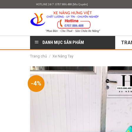
Skip
HOTLINE 24/7 : 0707.886.488 [Ms Quyên]
to
content
DANH MỤC SẢN PHẨM
TRA
Trang chủ
/
Xe Nâng Tay
-4%