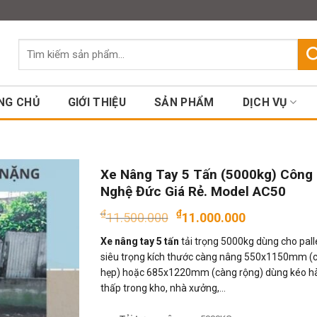
Assign a menu in Theme Option
Tìm
kiếm:
NG CHỦ
GIỚI THIỆU
SẢN PHẨM
DỊCH VỤ
Xe Nâng Tay 5 Tấn (5000kg) Công
Nghệ Đức Giá Rẻ. Model AC50
Giá
Giá
₫
₫
11.500.000
11.000.000
gốc
hiện
Xe nâng tay 5 tấn
tải trọng 5000kg dùng cho pall
là:
tại
siêu trọng kích thước càng nâng 550x1150mm (
₫11.500.000.
là:
hẹp) hoặc 685x1220mm (càng rộng) dùng kéo h
₫11.000.
thấp trong kho, nhà xưởng,…