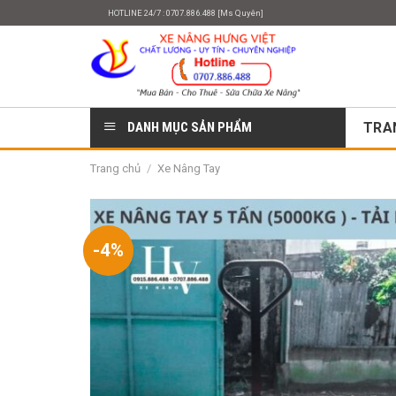
Skip
HOTLINE 24/7 : 0707.886.488 [Ms Quyên]
to
content
DANH MỤC SẢN PHẨM
TRA
Trang chủ
/
Xe Nâng Tay
-4%