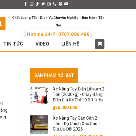
s > Menus
Languages
Chất Lượng Tốt - Dịch Vụ Chuyên Nghiệp - Bảo Hành Tận
Nơi
Hotline 24/7: 0707.886.488
TIN TỨC
VIDEO
LIÊN HỆ
SẢN PHẨM NỔI BẬT
Xe Nâng Tay Điện Lithium 2
Tấn (2000kg) - Chạy Bằng
Điện Giá Rẻ Chỉ Từ 30 Triệu
et
₫
30.000.000
càng
àng
Xe Nâng Tay Gắn Cân 2
000.
Tấn - Độ Chính Xác Cao -
Giá Ưu Đãi 2026