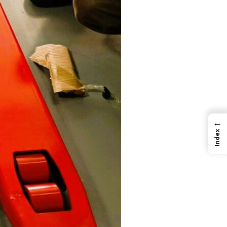
←
Index