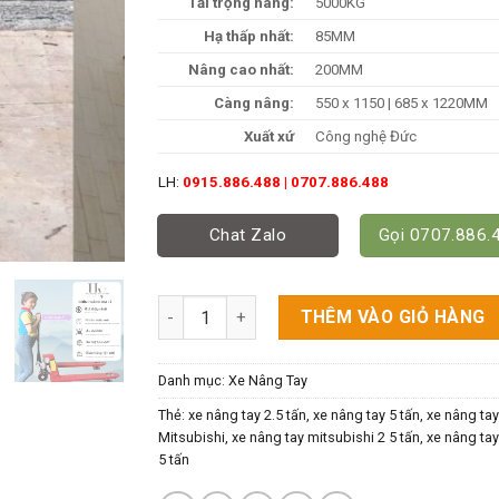
Tải trọng nâng:
5000KG
Hạ thấp nhất:
85MM
Nâng cao nhất:
200MM
Càng nâng:
550 x 1150 | 685 x 1220MM
Xuất xứ
Công nghệ Đức
LH:
0915.886.488 | 0707.886.488
Chat Zalo
Gọi 0707.886.
Xe Nâng Tay 5 Tấn (5000kg) Công Nghệ Đức 
THÊM VÀO GIỎ HÀNG
Danh mục:
Xe Nâng Tay
Thẻ:
xe nâng tay 2.5 tấn
,
xe nâng tay 5 tấn
,
xe nâng tay
Mitsubishi
,
xe nâng tay mitsubishi 2 5 tấn
,
xe nâng tay
5 tấn