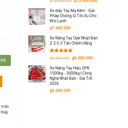
Giá
Giá
₫
13.500.000
₫
13.000.000
gốc
hiện
Xe Đẩy Tay Mạ Kẽm - Giải
là:
tại
Pháp Chống Gỉ Tối Ưu Cho
₫13.500.000.
là:
Kho Lạnh
₫13.000.000.
₫
7.900.000
Xe Nâng Tay Opk Nhật Bản
2-2.5-3 Tấn Chính Hãng
Được xếp
Giá
Giá
₫
6.300.000
₫
6.000.000
488
hạng
5.00
gốc
hiện
5 sao
Xe Nâng Tay Hiệu OPK
là:
tại
1500kg - 3000kg | Công
₫6.300.000.
là:
Nghệ Nhật Bản - Giá Tốt
Giá Rẻ. Model AC50 số lượng
₫6.000.000.
2026
₫
6.000.000
 5 tấn
 thấp