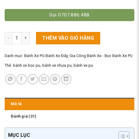
Gọi 0707.886.488
Vì Sao Bánh Xe Nhựa PU Được Dùng Nhiều Trong Công Nghiệp
THÊM VÀO GIỎ HÀNG
Danh mục:
Bánh Xe PU-Bánh Xe Đẩy
,
Gia Công Bánh Xe - Bọc Bánh Xe PU
Thẻ:
bánh xe bọc pu
,
bánh xe nhựa pu
,
bánh xe pu
Mô tả
Đánh giá (31)
MỤC LỤC