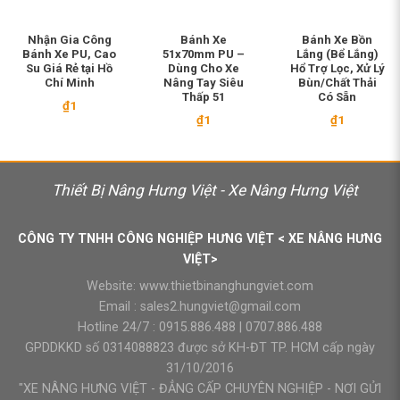
Nhận Gia Công
Bánh Xe
Bánh Xe Bồn
Bánh Xe PU, Cao
51x70mm PU –
Lắng (Bể Lắng)
Su Giá Rẻ tại Hồ
Dùng Cho Xe
Hổ Trợ Lọc, Xử Lý
Chí Minh
Nâng Tay Siêu
Bùn/Chất Thải
Thấp 51
Có Sẵn
₫
1
₫
1
₫
1
Thiết Bị Nâng Hưng Việt - Xe Nâng Hưng Việt
CÔNG TY TNHH CÔNG NGHIỆP HƯNG VIỆT < XE NÂNG HƯNG
VIỆT>
Website:
www.thietbinanghungviet.com
Email :
sales2.hungviet@gmail.com
Hotline 24/7 :
0915.886.488
|
0707.886.488
GPDDKKD số 0314088823 được sở KH-ĐT TP. HCM cấp ngày
31/10/2016
"XE NÂNG HƯNG VIỆT - ĐẲNG CẤP CHUYÊN NGHIỆP - NƠI GỬI