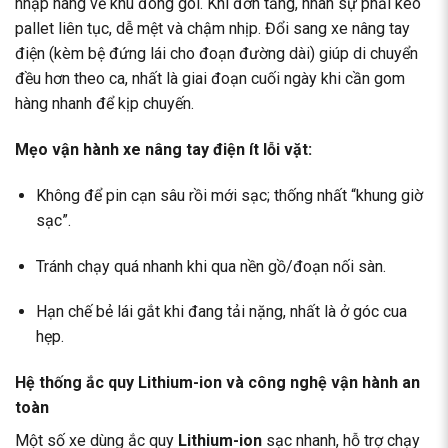
nhập hàng về khu đóng gói. Khi đơn tăng, nhân sự phải kéo
pallet liên tục, dễ mệt và chậm nhịp. Đổi sang xe nâng tay
điện (kèm bệ đứng lái cho đoạn đường dài) giúp di chuyển
đều hơn theo ca, nhất là giai đoạn cuối ngày khi cần gom
hàng nhanh để kịp chuyến.
Mẹo vận hành xe nâng tay điện ít lỗi vặt:
Không để pin cạn sâu rồi mới sạc; thống nhất “khung giờ
sạc”.
Tránh chạy quá nhanh khi qua nền gồ/đoạn nối sàn.
Hạn chế bẻ lái gắt khi đang tải nặng, nhất là ở góc cua
hẹp.
Hệ thống ắc quy Lithium-ion và công nghệ vận hành an
toàn
Một số xe dùng ắc quy
Lithium-ion
sạc nhanh, hỗ trợ chạy