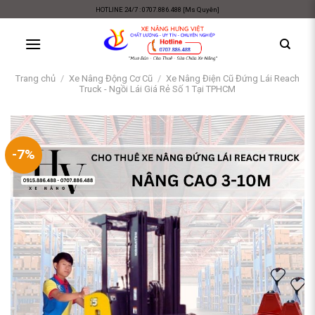
Skip
HOTLINE 24/7 : 0707.886.488 [Ms Quyên]
to
content
Trang chủ
/
Xe Nâng Động Cơ Cũ
/
Xe Nâng Điện Cũ Đứng Lái Reach
Truck - Ngồi Lái Giá Rẻ Số 1 Tại TPHCM
-7%