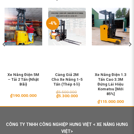
-4%
Xe Nâng Điện 5M
Càng Giả 2M
Xe Nâng Điện 1.3
– Tải 2 Tấn {Nhật
Cho Xe Nâng 1-5
Tấn Cao 3.3M
Bãi}
Tấn (Thép 6 li)
Đứng Lái Hiệu
Komatsu [Mới
₫
5.500.000
85%]
₫
190.000.000
Giá
Giá
₫
5.300.000
gốc
hiện
₫
115.000.000
là:
tại
₫5.500.000.
là:
₫5.300.000.
CÔNG TY TNHH CÔNG NGHIỆP HƯNG VIỆT < XE NÂNG HƯNG
VIỆT>