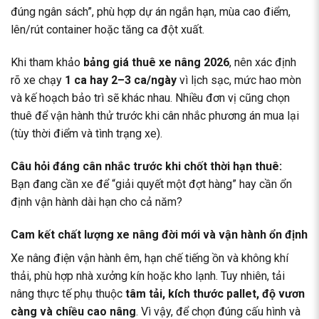
đúng ngân sách”, phù hợp dự án ngắn hạn, mùa cao điểm,
lên/rút container hoặc tăng ca đột xuất.
Khi tham khảo
bảng giá thuê xe nâng 2026
, nên xác định
rõ xe chạy
1 ca hay 2–3 ca/ngày
vì lịch sạc, mức hao mòn
và kế hoạch bảo trì sẽ khác nhau. Nhiều đơn vị cũng chọn
thuê để vận hành thử trước khi cân nhắc phương án mua lại
(tùy thời điểm và tình trạng xe).
Câu hỏi đáng cân nhắc trước khi chốt thời hạn thuê:
Bạn đang cần xe để “giải quyết một đợt hàng” hay cần ổn
định vận hành dài hạn cho cả năm?
Cam kết chất lượng xe nâng đời mới và vận hành ổn định
Xe nâng điện vận hành êm, hạn chế tiếng ồn và không khí
thải, phù hợp nhà xưởng kín hoặc kho lạnh. Tuy nhiên, tải
nâng thực tế phụ thuộc
tâm tải, kích thước pallet, độ vươn
càng và chiều cao nâng
. Vì vậy, để chọn đúng cấu hình và