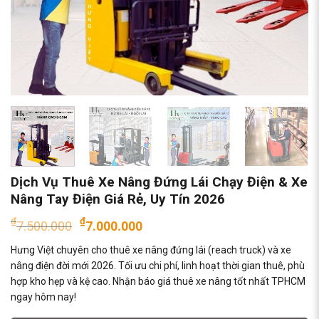
Dịch Vụ Thuê Xe Nâng Đứng Lái Chạy Điện & Xe
Nâng Tay Điện Giá Rẻ, Uy Tín 2026
Giá
Giá
₫
₫
7.500.000
7.000.000
gốc
hiện
Hưng Việt chuyên cho thuê xe nâng đứng lái (reach truck) và xe
là:
tại
nâng điện đời mới 2026. Tối ưu chi phí, linh hoạt thời gian thuê, phù
₫7.500.000.
là:
hợp kho hẹp và kệ cao. Nhận báo giá thuê xe nâng tốt nhất TPHCM
₫7.000.000.
ngay hôm nay!