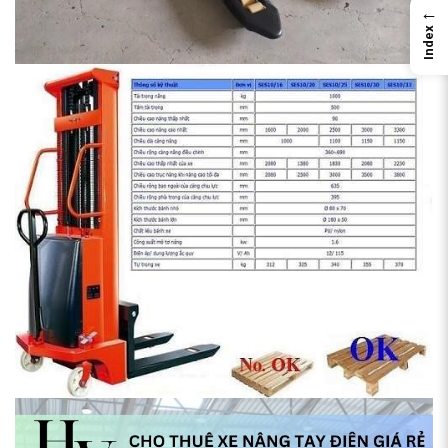
←
Index