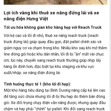
Lợi ích vàng khi thuê xe nâng đứng lái và xe
nâng điện Hưng Việt
Tối ưu hóa không gian kho hàng hẹp với Reach Truck
Với kệ cao và lối đi nhỏ, thuê xe nâng reach truck (reach
truck đứng lái) giúp quay đầu gọn, đặt pallet chính xác và
giảm nguy cơ va chạm trong kho. Nhiều kho sau khi mở thêm
line đóng gói hoặc khu dán nhãn, lối đi bị “ăn” mất vài chục
cm; lúc này, chuyển sang reach truck thường giúp nhịp lấy
hàng ổn định hơn, đặc biệt tại khu staging và khu vực
xuất/nhập.
xe nâng điện đứng lái
.
Tình huống thực tế 1 (kho lối đi hẹp):
Một kho hàng tiêu dùng tại Bình Dương nâng cấp kệ lên cao
để tăng sức chứa nhưng lối đi bị thu hẹp do thêm bàn đóng
gói. Xe đối trọng chạy điện vẫn nâng được, nhưng quay đầu
chậm và hay phải “chỉnh” lại pallet. Khi đổi sang reach truck