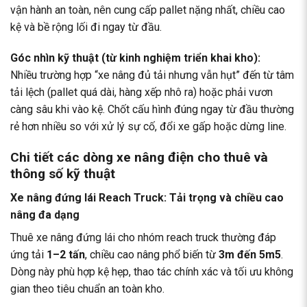
vận hành an toàn, nên cung cấp pallet nặng nhất, chiều cao
kệ và bề rộng lối đi ngay từ đầu.
Góc nhìn kỹ thuật (từ kinh nghiệm triển khai kho):
Nhiều trường hợp “xe nâng đủ tải nhưng vẫn hụt” đến từ tâm
tải lệch (pallet quá dài, hàng xếp nhô ra) hoặc phải vươn
càng sâu khi vào kệ. Chốt cấu hình đúng ngay từ đầu thường
rẻ hơn nhiều so với xử lý sự cố, đổi xe gấp hoặc dừng line.
Chi tiết các dòng xe nâng điện cho thuê và
thông số kỹ thuật
Xe nâng đứng lái Reach Truck: Tải trọng và chiều cao
nâng đa dạng
Thuê xe nâng đứng lái cho nhóm reach truck thường đáp
ứng tải
1–2 tấn
, chiều cao nâng phổ biến từ
3m đến 5m5
.
Dòng này phù hợp kệ hẹp, thao tác chính xác và tối ưu không
gian theo tiêu chuẩn an toàn kho.