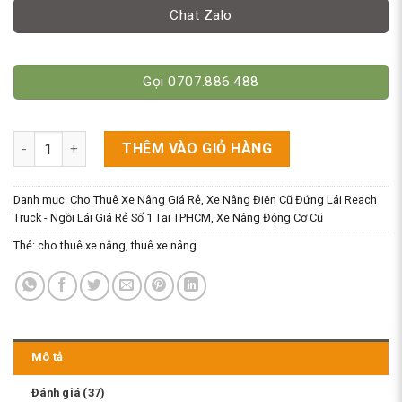
Chat Zalo
Gọi 0707.886.488
Dịch Vụ Thuê Xe Nâng Đứng Lái Chạy Điện & Xe Nâng Tay Điện 
THÊM VÀO GIỎ HÀNG
Danh mục:
Cho Thuê Xe Nâng Giá Rẻ
,
Xe Nâng Điện Cũ Đứng Lái Reach
Truck - Ngồi Lái Giá Rẻ Số 1 Tại TPHCM
,
Xe Nâng Động Cơ Cũ
Thẻ:
cho thuê xe nâng
,
thuê xe nâng
Mô tả
Đánh giá (37)