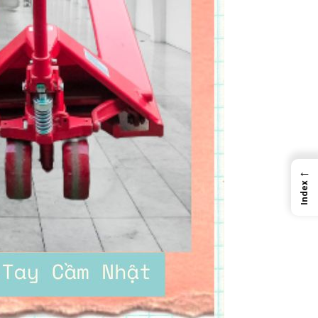
←
Index