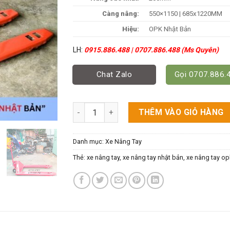
Càng nâng:
550×1150 | 685x1220MM
Hiệu:
OPK Nhật Bản
LH:
0915.886.488 | 0707.886.488 (Ms Quyên)
Chat Zalo
Gọi 0707.886.
Xe Nâng Pallet OPK 2.5Tấn - Chất Lượng Nhậ
THÊM VÀO GIỎ HÀNG
Danh mục:
Xe Nâng Tay
Thẻ:
xe nâng tay
,
xe nâng tay nhật bản
,
xe nâng tay op