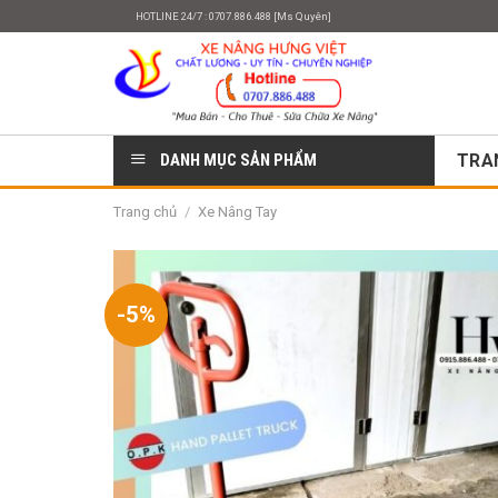
Skip
HOTLINE 24/7 : 0707.886.488 [Ms Quyên]
to
content
DANH MỤC SẢN PHẨM
TRA
Trang chủ
/
Xe Nâng Tay
-5%