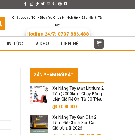
s > Menus
Languages
Chất Lượng Tốt - Dịch Vụ Chuyên Nghiệp - Bảo Hành Tận
Nơi
Hotline 24/7: 0707.886.488
TIN TỨC
VIDEO
LIÊN HỆ
SẢN PHẨM NỔI BẬT
Xe Nâng Tay Điện Lithium 2
Tấn (2000kg) - Chạy Bằng
Điện Giá Rẻ Chỉ Từ 30 Triệu
₫
30.000.000
Xe Nâng Tay Gắn Cân 2
.
Tấn - Độ Chính Xác Cao -
Giá Ưu Đãi 2026