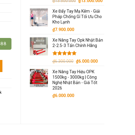
Giá
Giá
₫
13.500.000
₫
13.000.000
gốc
hiện
Xe Đẩy Tay Mạ Kẽm - Giải
là:
tại
Pháp Chống Gỉ Tối Ưu Cho
₫13.500.000.
là:
Kho Lạnh
₫13.000.000.
₫
7.900.000
Xe Nâng Tay Opk Nhật Bản
488
2-2.5-3 Tấn Chính Hãng
Được xếp
Giá
Giá
₫
6.300.000
₫
6.000.000
t số lượng
hạng
5.00
gốc
hiện
5 sao
Xe Nâng Tay Hiệu OPK
là:
tại
1500kg - 3000kg | Công
₫6.300.000.
là:
Nghệ Nhật Bản - Giá Tốt
₫6.000.000.
2026
k
₫
6.000.000