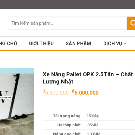
Assign a menu in Theme Option
Tìm
kiếm:
NG CHỦ
GIỚI THIỆU
SẢN PHẨM
DỊCH VỤ
Xe Nâng Pallet OPK 2.5Tấn – Chất
Lượng Nhật
Giá
Giá
₫
₫
6.300.000
6.000.000
gốc
hiện
là:
tại
₫6.300.000.
là:
Tải trọng nâng:
2500kg
₫6.000.000
Hạ thấp nhất:
85MM
Nâng cao nhất:
200MM