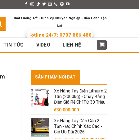
s > Menus
Languages
Chất Lượng Tốt - Dịch Vụ Chuyên Nghiệp - Bảo Hành Tận
Nơi
Hotline 24/7: 0707.886.488
TIN TỨC
VIDEO
LIÊN HỆ
mm
SẢN PHẨM NỔI BẬT
Xe Nâng Tay Điện Lithium 2
Tấn (2000kg) - Chạy Bằng
Điện Giá Rẻ Chỉ Từ 30 Triệu
₫
30.000.000
Xe Nâng Tay Gắn Cân 2
Tấn - Độ Chính Xác Cao -
Giá Ưu Đãi 2026