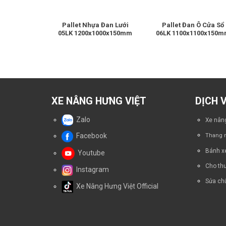
 Nhựa
Pallet Nhựa Đan Lưới
Pallet Đan Ô Cửa Sổ
145mm 08LK
05LK 1200x1000x150mm
06LK 1100x1100x150
Lưới
XE NÂNG HƯNG VIỆT
DỊCH 
Zalo
Xe nâng
Facebook
Thang n
Bánh x
Youtube
Cho thu
Instagram
Sửa chữ
Xe Nâng Hưng Việt Official