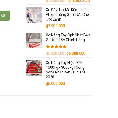
Giá
Giá
₫
13.500.000
₫
13.000.000
gốc
hiện
Xe Đẩy Tay Mạ Kẽm - Giải
là:
tại
Pháp Chống Gỉ Tối Ưu Cho
488
₫13.500.000.
là:
Kho Lạnh
₫13.000.000.
₫
7.900.000
Xe Nâng Tay Opk Nhật Bản
2-2.5-3 Tấn Chính Hãng
Được xếp
Giá
Giá
₫
6.300.000
₫
6.000.000
hạng
5.00
gốc
hiện
5 sao
Xe Nâng Tay Hiệu OPK
là:
tại
1500kg - 3000kg | Công
₫6.300.000.
là:
Nghệ Nhật Bản - Giá Tốt
₫6.000.000.
2026
₫
6.000.000