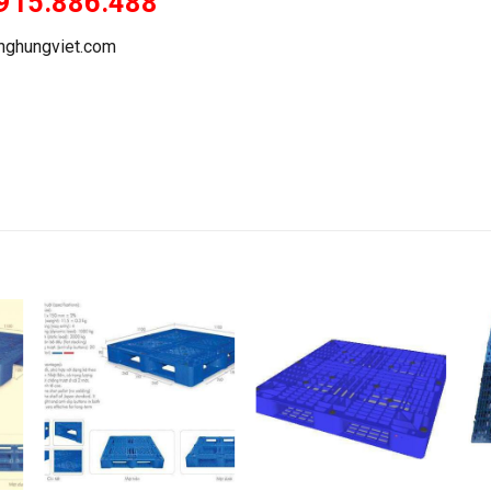
0915.886.488
anghungviet.com