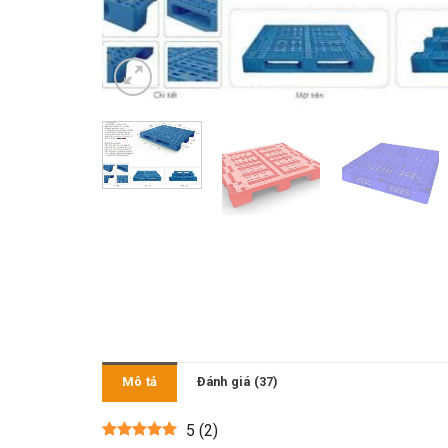
Mô tả
Đánh giá (37)
5
(
2
)