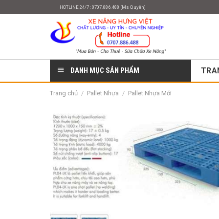
Skip
HOTLINE 24/7 : 0707.886.488 [Ms Quyên]
to
content
DANH MỤC SẢN PHẨM
TRA
Trang chủ
/
Pallet Nhựa
/
Pallet Nhựa Mới