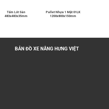
Tấm Lót Sàn
Pallet Nhựa 1 Mặt 01LK
Pallet N
483x483x35mm
1200x800x150mm
1200x1000
Cho Mọ
BẢN ĐỒ XE NÂNG HƯNG VIỆT