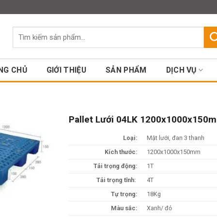
Assign a menu in Theme Option
Tìm
kiếm:
NG CHỦ
GIỚI THIỆU
SẢN PHẨM
DỊCH VỤ
Pallet Lưới 04LK 1200x1000x150
Loại:
Mặt lưới, đan 3 thanh
Kích thước:
1200x1000x150mm
Tải trọng động:
1T
Tải trọng tĩnh:
4T
Tự trọng:
18Kg
Màu sắc:
Xanh/ đỏ