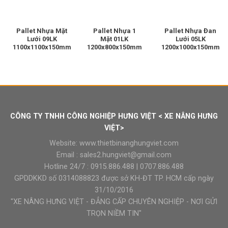
Pallet Nhựa Mặt
Pallet Nhựa 1
Pallet Nhựa Đan
Lưới 09LK
Mặt 01LK
Lưới 05LK
1100x1100x150mm
1200x800x150mm
1200x1000x150mm
CÔNG TY TNHH CÔNG NGHIỆP HƯNG VIỆT < XE NÂNG HƯNG
VIỆT>
Website:
www.thietbinanghungviet.com
Email :
sales2.hungviet@gmail.com
Hotline 24/7 :
0915.886.488
|
0707.886.488
GPDDKKD số 0314088823 được sở KH-ĐT TP. HCM cấp ngày
31/10/2016
"XE NÂNG HƯNG VIỆT - ĐẲNG CẤP CHUYÊN NGHIỆP - NƠI GỬI
TRỌN NIỀM TIN"