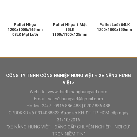
Pallet Nhựa
Pallet Nhựa 1 Mặt
Pallet Lưới 04LK
1200x1000x145mm
15LK
1200x1000x150mm
08LK Mặt Lưới
1100x1100x125mm
CÔNG TY TNHH CÔNG NGHIỆP HƯNG VIỆT < XE NÂNG HƯNG
VIỆT>
Website:
www.thietbinanghungviet.com
Email :
sales2.hungviet@gmail.com
Hotline 24/7 :
0915.886.488
|
0707.886.488
GPDDKKD số 0314088823 được sở KH-ĐT TP. HCM cấp ngày
31/10/2016
"XE NÂNG HƯNG VIỆT - ĐẲNG CẤP CHUYÊN NGHIỆP - NƠI GỬI
TRỌN NIỀM TIN"