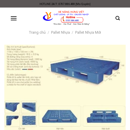
Skip
HOTLINE 24/7 : 0707.886.488 [Ms Quyên]
to
content
Trang chủ
/
Pallet Nhựa
/
Pallet Nhựa Mới