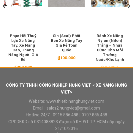
Phục Hồi Thuỷ
Sin (Seal) Phốt
Bánh Xe Nâng
Lực Xe Nâng
Ben Xe Nâng Tay
Nylon (Nilon)
Tay, Xe Nâng
Giá Rẻ Toàn
Trắng – Nhựa
Cao, Thang
Quốc
Cứng Cho Môi
Nâng Người Giá
Trường
₫
100.000
Rẻ
Nước/Kho Lạnh
₫
750.000
₫
130.000
Giá
Giá
₫
110.000
gốc
hiện
là:
tại
₫130.000.
là:
CÔNG TY TNHH CÔNG NGHIỆP HƯNG VIỆT < XE NÂNG HƯNG
₫110.00
VIỆT>
Website:
www.thietbinanghungviet.com
Email :
sales2.hungviet@gmail.com
Hotline 24/7 :
0915.886.488
|
0707.886.488
GPDDKKD số 0314088823 được sở KH-ĐT TP. HCM cấp ngày
31/10/2016