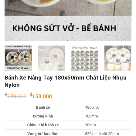
Bánh Xe Nâng Tay 180x50mm Chất Liệu Nhựa
Nylon
Giá
Giá
₫
₫
170.000
150.000
gốc
hiện
Bánh xe
180 x 50
là:
tại
₫170.000.
là:
Đường kính
180mm
₫150.000.
Chiều dài bánh xe
50mm
Vòng bi/ bạc đạn
6204 – lỗ cốt 20mm