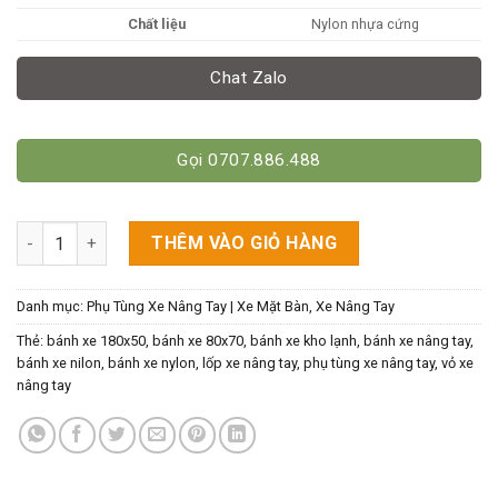
Chất liệu
Nylon nhựa cứng
Chat Zalo
Gọi 0707.886.488
Bánh Xe Nâng Tay 180x50mm Chất Liệu Nhựa Nylon số lượng
THÊM VÀO GIỎ HÀNG
Danh mục:
Phụ Tùng Xe Nâng Tay | Xe Mặt Bàn
,
Xe Nâng Tay
Thẻ:
bánh xe 180x50
,
bánh xe 80x70
,
bánh xe kho lạnh
,
bánh xe nâng tay
,
bánh xe nilon
,
bánh xe nylon
,
lốp xe nâng tay
,
phụ tùng xe nâng tay
,
vỏ xe
nâng tay