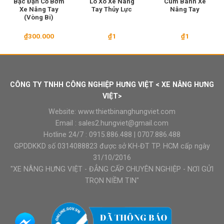
Bạc Đạn Cổ Bơm
Lò Xo Xe Nâng
Cùm Bánh Xe
Xe Nâng Tay
Tay Thủy Lực
Nâng Tay
(Vòng Bi)
₫
300.000
₫
1
₫
1
CÔNG TY TNHH CÔNG NGHIỆP HƯNG VIỆT < XE NÂNG HƯNG
VIỆT>
Website:
www.thietbinanghungviet.com
Email :
sales2.hungviet@gmail.com
Hotline 24/7 :
0915.886.488
|
0707.886.488
GPDDKKD số 0314088823 được sở KH-ĐT TP. HCM cấp ngày
31/10/2016
"XE NÂNG HƯNG VIỆT - ĐẲNG CẤP CHUYÊN NGHIỆP - NƠI GỬI
TRỌN NIỀM TIN"