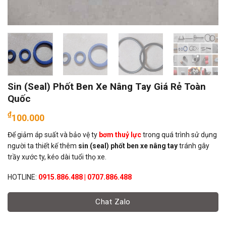
Sin (Seal) Phốt Ben Xe Nâng Tay Giá Rẻ Toàn
Quốc
₫
100.000
Để giảm áp suất và bảo vệ ty
bơm thuỷ lực
trong quá trình sử dụng
người ta thiết kế thêm
sin (seal) phốt ben xe nâng tay
tránh gây
trầy xước ty, kéo dài tuổi thọ xe.
HOTLINE:
0915.886.488 | 0707.886.488
Chat Zalo