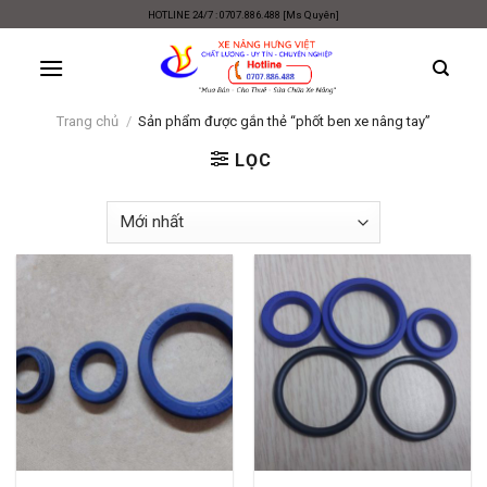
Skip
HOTLINE 24/7 : 0707.886.488 [Ms Quyên]
to
content
Trang chủ
/
Sản phẩm được gắn thẻ “phốt ben xe nâng tay”
LỌC