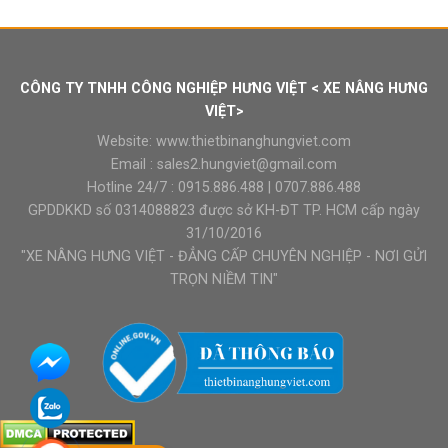
CÔNG TY TNHH CÔNG NGHIỆP HƯNG VIỆT < XE NÂNG HƯNG
VIỆT>
Website:
www.thietbinanghungviet.com
Email :
sales2.hungviet@gmail.com
Hotline 24/7 :
0915.886.488
|
0707.886.488
GPDDKKD số 0314088823 được sở KH-ĐT TP. HCM cấp ngày
31/10/2016
"XE NÂNG HƯNG VIỆT - ĐẲNG CẤP CHUYÊN NGHIỆP - NƠI GỬI
TRỌN NIỀM TIN"