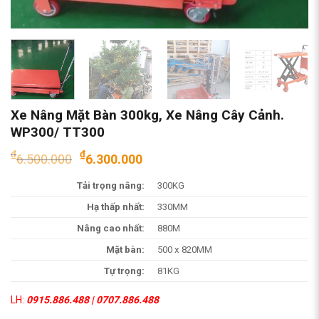
Xe Nâng Mặt Bàn 300kg, Xe Nâng Cây Cảnh.
WP300/ TT300
Giá
Giá
₫
₫
6.500.000
6.300.000
gốc
hiện
Tải trọng nâng:
300KG
là:
tại
₫6.500.000.
là:
Hạ thấp nhất:
330MM
₫6.300.000.
Nâng cao nhất:
880M
Mặt bàn:
500 x 820MM
Tự trọng:
81KG
LH:
0915.886.488 | 0707.886.488