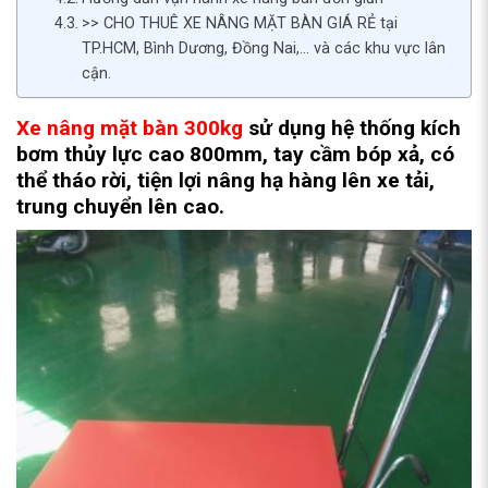
>> CHO THUÊ XE NÂNG MẶT BÀN GIÁ RẺ tại
TP.HCM, Bình Dương, Đồng Nai,… và các khu vực lân
cận.
Xe nâng mặt bàn 300kg
sử dụng hệ thống kích
bơm thủy lực cao 800mm, tay cầm bóp xả, có
thể tháo rời, tiện lợi nâng hạ hàng lên xe tải,
trung chuyển lên cao.