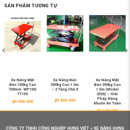
SẢN PHẨM TƯƠNG TỰ
Xe Nâng Mặt
Xe Nâng Bàn
Xe Nâng Mặt
Bàn 150kg Cao
500kg Cao 1.5m
Bàn 350kg Cao
720mm. WP150/
– 2 Tầng Chữ X
1.5m (Model
TT150
2026) – Giải
Pháp Nâng
₫
9.800.000
₫
6.000.000
Khuôn An Toàn
₫
7.500.000
CÔNG TY TNHH CÔNG NGHIỆP HƯNG VIỆT < XE NÂNG HƯNG