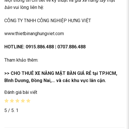
Mọi thông tin chi tiết về kỹ thuật và
giá xe nâng tay mặt
bàn
vui lòng liên hệ:
CÔNG TY TNHH CÔNG NGHIỆP HƯNG VIỆT
www.thietbinanghungviet.com
HOTLINE: 0915.886.488 | 0707.886.488
Tham khảo thêm:
>>
CHO THUÊ XE NÂNG MẶT BÀN GIÁ RẺ
tại TP.HCM,
Bình Dương, Đồng Nai,… và các khu vực lân cận.
Đánh giá bài viết
5
/ 5.
1