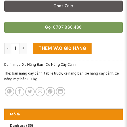
Chat Zalo
Gọi 0707.886.488
Xe Nâng Mặt Bàn 300kg, Xe Nâng Cây Cảnh. WP300/ TT300 số 
THÊM VÀO GIỎ HÀNG
Danh mục:
Xe Nâng Bàn - Xe Nâng Cây Cảnh
Thẻ:
bàn nâng cây cảnh
,
tablle truck
,
xe nâng bàn
,
xe nâng cây cảnh
,
xe
nâng mặt bàn 300kg
Mô tả
Đánh giá (35)