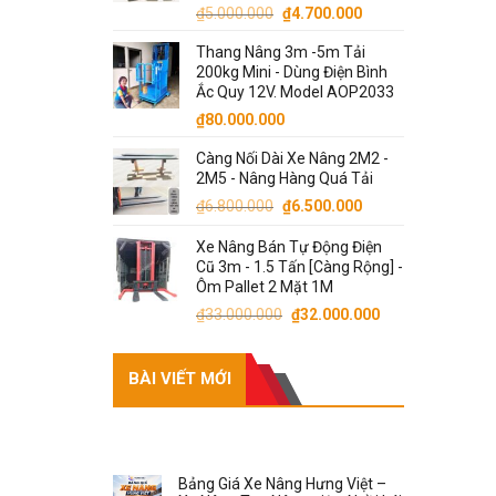
Giá
Giá
₫
5.000.000
₫
4.700.000
gốc
hiện
Thang Nâng 3m -5m Tải
là:
tại
200kg Mini - Dùng Điện Bình
₫5.000.000.
là:
Ắc Quy 12V. Model AOP2033
₫4.700.000.
₫
80.000.000
Càng Nối Dài Xe Nâng 2M2 -
2M5 - Nâng Hàng Quá Tải
Giá
Giá
₫
6.800.000
₫
6.500.000
gốc
hiện
Xe Nâng Bán Tự Động Điện
là:
tại
Cũ 3m - 1.5 Tấn [Càng Rộng] -
₫6.800.000.
là:
Ôm Pallet 2 Mặt 1M
₫6.500.000.
Giá
Giá
₫
33.000.000
₫
32.000.000
gốc
hiện
là:
tại
BÀI VIẾT MỚI
₫33.000.000.
là:
₫32.000.000.
RECENT POSTS
Bảng Giá Xe Nâng Hưng Việt –