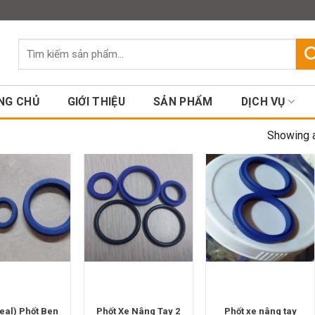
Assign a menu in Theme Option
Tìm
kiếm:
NG CHỦ
GIỚI THIỆU
SẢN PHẨM
DỊCH VỤ
Showing a
Seal) Phốt Ben
Phốt Xe Nâng Tay 2
Phốt xe nâng tay