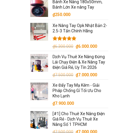
Bánh Xe Nâng 180x50mm,
Bánh Lớn Xe nâng Tay
₫
250.000
Xe Nâng Tay Opk Nhật Bản 2-
2.5-3 Tấn Chính Hãng
Được xếp
Giá
Giá
₫
6.300.000
₫
6.000.000
hạng
5.00
gốc
hiện
5 sao
Dịch Vụ Thuê Xe Nâng Đứng
là:
tại
Lái Chạy Điện & Xe Nâng Tay
₫6.300.000.
là:
Điện Giá Rẻ, Uy Tín 2026
₫6.000.000.
Giá
Giá
₫
7.500.000
₫
7.000.000
gốc
hiện
Xe Đẩy Tay Mạ Kẽm - Giải
là:
tại
Pháp Chống Gỉ Tối Ưu Cho
₫7.500.000.
là:
Kho Lạnh
₫7.000.000.
₫
7.900.000
[#1] Cho Thuê Xe Nâng Điện
Giá Rẻ - Dịch Vụ Thuê Xe
Nâng Số 1 TPHCM
Giá
Giá
₫
7.500.000
₫
7.000.000