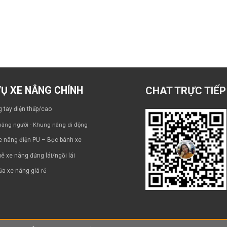
VỤ XE NÂNG CHÍNH
CHAT TRỰC TIẾP
 tay điện thấp/cao
âng người - Khung nâng di động
e nâng điện PU – Bọc bánh xe
ê xe nâng đứng lái/ngồi lái
a xe nâng giá rẻ