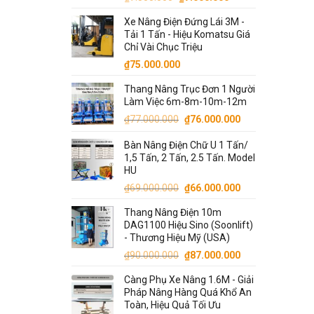
gốc
hiện
Xe Nâng Điện Đứng Lái 3M -
là:
tại
Tải 1 Tấn - Hiệu Komatsu Giá
₫7.500.000.
là:
Chỉ Vài Chục Triệu
₫7.000.000.
₫
75.000.000
Thang Nâng Trục Đơn 1 Người
Làm Việc 6m-8m-10m-12m
Giá
Giá
₫
77.000.000
₫
76.000.000
gốc
hiện
Bàn Nâng Điện Chữ U 1 Tấn/
là:
tại
1,5 Tấn, 2 Tấn, 2.5 Tấn. Model
₫77.000.000.
là:
HU
₫76.000.000.
Giá
Giá
₫
69.000.000
₫
66.000.000
gốc
hiện
Thang Nâng Điện 10m
là:
tại
DAG1100 Hiệu Sino (Soonlift)
₫69.000.000.
là:
- Thương Hiệu Mỹ (USA)
₫66.000.000.
Giá
Giá
₫
90.000.000
₫
87.000.000
gốc
hiện
Càng Phụ Xe Nâng 1.6M - Giải
là:
tại
Pháp Nâng Hàng Quá Khổ An
₫90.000.000.
là:
Toàn, Hiệu Quả Tối Ưu
₫87.000.000.