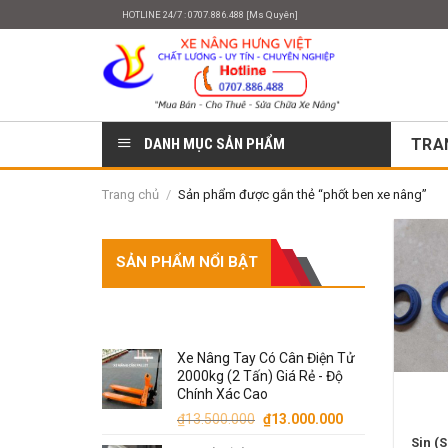
Skip
HOTLINE 24/7 : 0707.886.488 [Ms Quyên]
to
content
DANH MỤC SẢN PHẨM
TRA
Trang chủ
/
Sản phẩm được gắn thẻ “phốt ben xe nâng”
SẢN PHẨM NỔI BẬT
SẢN PHẨM
Xe Nâng Tay Có Cân Điện Tử
2000kg (2 Tấn) Giá Rẻ - Độ
Chính Xác Cao
Giá
Giá
₫
13.500.000
₫
13.000.000
gốc
hiện
Sin (