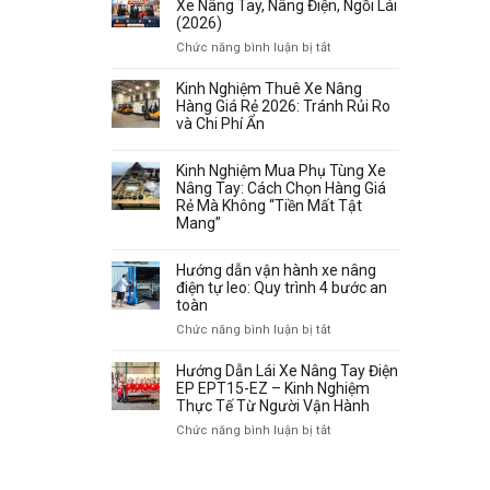
Xe Nâng Tay, Nâng Điện, Ngồi Lái
(2026)
ở
Chức năng bình luận bị tắt
Bảng
Giá
Kinh Nghiệm Thuê Xe Nâng
Xe
Hàng Giá Rẻ 2026: Tránh Rủi Ro
Nâng
và Chi Phí Ẩn
Hưng
Việt
Kinh Nghiệm Mua Phụ Tùng Xe
–
Nâng Tay: Cách Chọn Hàng Giá
Xe
Rẻ Mà Không “Tiền Mất Tật
Nâng
Mang”
Tay,
Nâng
Hướng dẫn vận hành xe nâng
Điện,
điện tự leo: Quy trình 4 bước an
Ngồi
toàn
Lái
(2026)
ở
Chức năng bình luận bị tắt
Hướng
dẫn
Hướng Dẫn Lái Xe Nâng Tay Điện
vận
EP EPT15-EZ – Kinh Nghiệm
hành
Thực Tế Từ Người Vận Hành
xe
ở
Chức năng bình luận bị tắt
nâng
Hướng
TRANG FACEBOOK
điện
Dẫn
tự
Lái