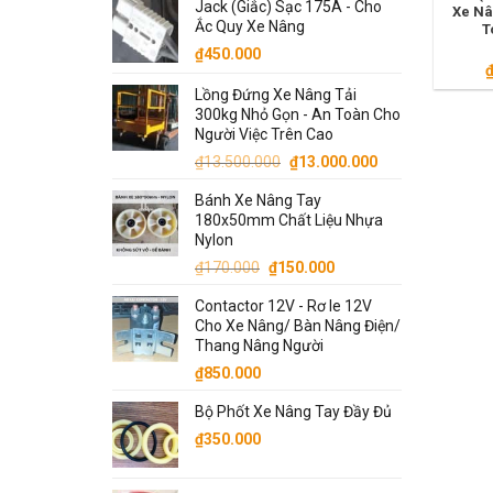
Jack (Giắc) Sạc 175A - Cho
là:
tại
Xe Nâ
Ắc Quy Xe Nâng
T
₫13.500.000.
là:
₫
450.000
₫13.000.000.
Lồng Đứng Xe Nâng Tải
300kg Nhỏ Gọn - An Toàn Cho
Người Việc Trên Cao
Giá
Giá
₫
13.500.000
₫
13.000.000
gốc
hiện
Bánh Xe Nâng Tay
là:
tại
180x50mm Chất Liệu Nhựa
₫13.500.000.
là:
Nylon
₫13.000.000.
Giá
Giá
₫
170.000
₫
150.000
gốc
hiện
Contactor 12V - Rơ le 12V
là:
tại
Cho Xe Nâng/ Bàn Nâng Điện/
₫170.000.
là:
Thang Nâng Người
₫150.000.
₫
850.000
Bộ Phốt Xe Nâng Tay Đầy Đủ
₫
350.000