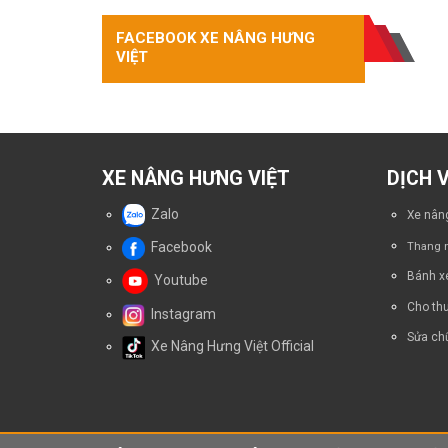
leo:
Xe
Quy
Nâng
FACEBOOK XE NÂNG HƯNG
trình
Tay
VIỆT
4
Điện
bước
EP
an
EPT15-
toàn
EZ
–
Kinh
Nghiệm
XE NÂNG HƯNG VIỆT
DỊCH 
Thực
Tế
Zalo
Xe nâng
Từ
Người
Facebook
Thang n
Vận
Hành
Bánh x
Youtube
Cho thu
Instagram
Sửa chữ
Xe Nâng Hưng Việt Official