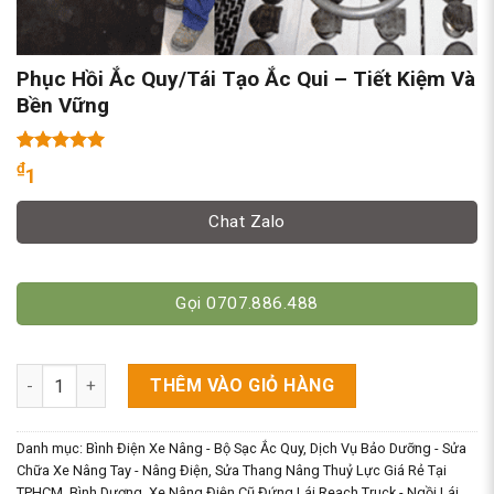
Phục Hồi Ắc Quy/Tái Tạo Ắc Qui – Tiết Kiệm Và
Bền Vững
5.00
2
trên 5
₫
1
dựa trên
đánh giá
Chat Zalo
Gọi 0707.886.488
Phục Hồi Ắc Quy/Tái Tạo Ắc Qui - Tiết Kiệm Và Bền Vững số lư
THÊM VÀO GIỎ HÀNG
Danh mục:
Bình Điện Xe Nâng - Bộ Sạc Ắc Quy
,
Dịch Vụ Bảo Dưỡng - Sửa
Chữa Xe Nâng Tay - Nâng Điện, Sửa Thang Nâng Thuỷ Lực Giá Rẻ Tại
TPHCM, Bình Dương
,
Xe Nâng Điện Cũ Đứng Lái Reach Truck - Ngồi Lái