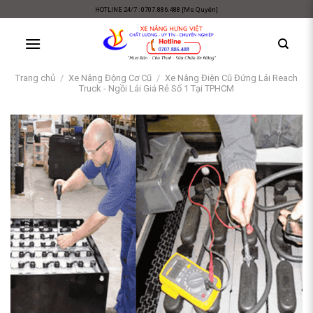
Skip
HOTLINE 24/7 : 0707.886.488 [Ms Quyên]
to
content
Trang chủ
/
Xe Nâng Động Cơ Cũ
/
Xe Nâng Điện Cũ Đứng Lái Reach
Truck - Ngồi Lái Giá Rẻ Số 1 Tại TPHCM