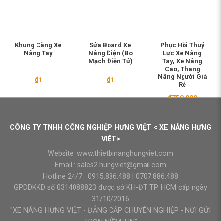
Khung Càng Xe
Sửa Board Xe
Phục Hồi Thuỷ
Nâng Tay
Nâng Điện (Bo
Lực Xe Nâng
Mạch Điện Tử)
Tay, Xe Nâng
Cao, Thang
Nâng Người Giá
₫
1
₫
1
Rẻ
₫
750.000
CÔNG TY TNHH CÔNG NGHIỆP HƯNG VIỆT < XE NÂNG HƯNG
VIỆT>
Website:
www.thietbinanghungviet.com
Email :
sales2.hungviet@gmail.com
Hotline 24/7 :
0915.886.488
|
0707.886.488
GPDDKKD số 0314088823 được sở KH-ĐT TP. HCM cấp ngày
31/10/2016
"XE NÂNG HƯNG VIỆT - ĐẲNG CẤP CHUYÊN NGHIỆP - NƠI GỬI