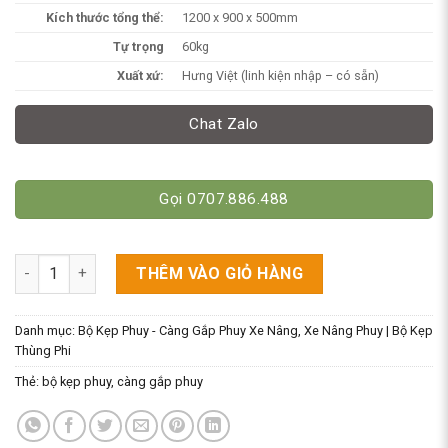
Kích thước tổng thể:
1200 x 900 x 500mm
Tự trọng
60kg
Xuất xứ:
Hưng Việt (linh kiện nhập – có sẵn)
Chat Zalo
Gọi 0707.886.488
Càng Gắp Phuy Đơn 360kg - Bộ Kẹp Thùng Phi Giá Rẻ Chỉ Hơn 8
THÊM VÀO GIỎ HÀNG
Danh mục:
Bộ Kẹp Phuy - Càng Gắp Phuy Xe Nâng
,
Xe Nâng Phuy | Bộ Kẹp
Thùng Phi
Thẻ:
bộ kẹp phuy
,
càng gắp phuy