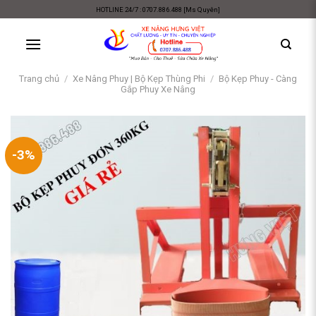
Skip
HOTLINE 24/7 : 0707.886.488 [Ms Quyên]
to
content
Trang chủ
/
Xe Nâng Phuy | Bộ Kẹp Thùng Phi
/
Bộ Kẹp Phuy - Càng
Gắp Phuy Xe Nâng
-3%