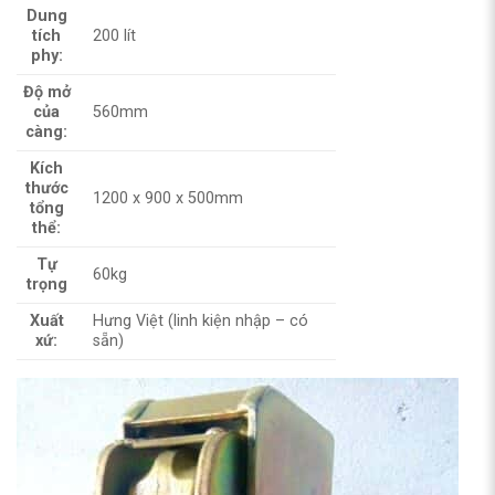
Dung
tích
200 lít
phy:
Độ mở
của
560mm
càng:
Kích
thước
1200 x 900 x 500mm
tổng
thể:
Tự
60kg
trọng
Xuất
Hưng Việt (linh kiện nhập – có
xứ:
sẵn)