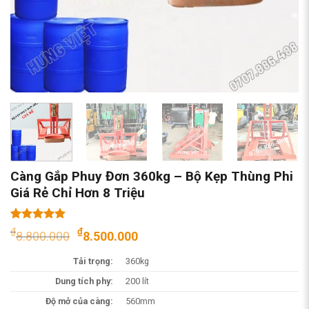
Càng Gắp Phuy Đơn 360kg – Bộ Kẹp Thùng Phi
Giá Rẻ Chỉ Hơn 8 Triệu
5.00
1
trên 5
Giá
Giá
₫
₫
8.800.000
8.500.000
dựa trên
gốc
hiện
đánh giá
Tải trọng:
360kg
là:
tại
₫8.800.000.
là:
Dung tích phy:
200 lít
₫8.500.000.
Độ mở của càng:
560mm