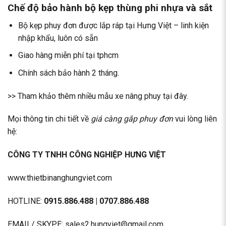
Chế độ bảo hành bộ kẹp thùng phi nhựa và sắt
Bộ kẹp phuy đơn được lắp ráp tại Hưng Việt – linh kiện
nhập khẩu, luôn có sẵn
Giao hàng miễn phí tại tphcm
Chính sách bảo hành 2 tháng.
>> Tham khảo thêm nhiều mẫu
xe nâng phuy
tại đây.
Mọi thông tin chi tiết về
giá càng gắp phuy đơn
vui lòng liên
hệ:
CÔNG TY TNHH CÔNG NGHIỆP HƯNG VIỆT
www.thietbinanghungviet.com
HOTLINE:
0915.886.488
|
0707.886.488
EMAIL/ SKYPE: sales2.hungviet@gmail.com