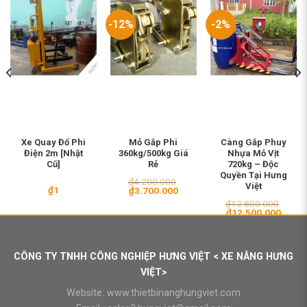
-12%
-2%
Xe Quay Đổ Phi
Mỏ Gắp Phi
Càng Gắp Phuy
Điện 2m [Nhật
360kg/500kg Giá
Nhựa Mỏ Vịt
Cũ]
Rẻ
720kg – Độc
Quyền Tại Hưng
₫
4.200.000
Việt
₫
1
Giá
Giá
₫
3.700.000
gốc
hiện
₫
12.800.000
là:
tại
Giá
Giá
₫
12.500.000
₫4.200.000.
là:
gốc
hiện
₫3.700.000.
là:
tại
00.000.
₫12.800.000.
là:
₫12.5
CÔNG TY TNHH CÔNG NGHIỆP HƯNG VIỆT < XE NÂNG HƯNG
VIỆT>
Website:
www.thietbinanghungviet.com