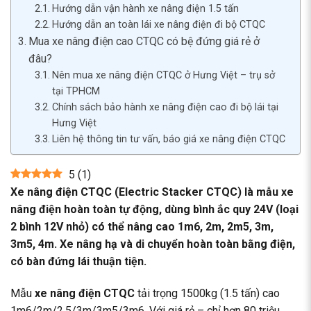
Hướng dẫn vận hành xe nâng điện 1.5 tấn
Hướng dẫn an toàn lái xe nâng điện đi bộ CTQC
Mua xe nâng điện cao CTQC có bệ đứng giá rẻ ở
đâu?
Nên mua xe nâng điện CTQC ở Hưng Việt – trụ sở
tại TPHCM
Chính sách bảo hành xe nâng điện cao đi bộ lái tại
Hưng Việt
Liên hệ thông tin tư vấn, báo giá xe nâng điện CTQC
5
(
1
)
Xe nâng điện CTQC (Electric Stacker CTQC) là mẫu xe
nâng điện hoàn toàn tự động, dùng bình ắc quy 24V (loại
2 bình 12V nhỏ) có thể nâng cao 1m6, 2m, 2m5, 3m,
3m5, 4m. Xe nâng hạ và di chuyển hoàn toàn bằng điện,
có bàn đứng lái thuận tiện.
Mẫu
xe nâng điện CTQC
tải trọng 1500kg (1.5 tấn) cao
1m6/2m/2,5/3m/3m5/3m6. Với giá rẻ – chỉ hơn 80 triệu