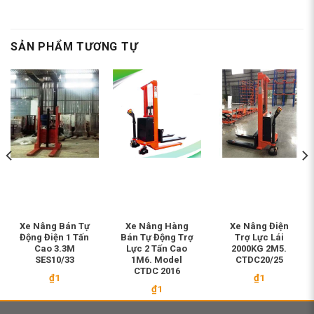
SẢN PHẨM TƯƠNG TỰ
Xe Nâng Bán Tự
Xe Nâng Hàng
Xe Nâng Điện
Động Điện 1 Tấn
Bán Tự Động Trợ
Trợ Lực Lái
Cao 3.3M
Lực 2 Tấn Cao
2000KG 2M5.
SES10/33
1M6. Model
CTDC20/25
CTDC 2016
₫
1
₫
1
₫
1