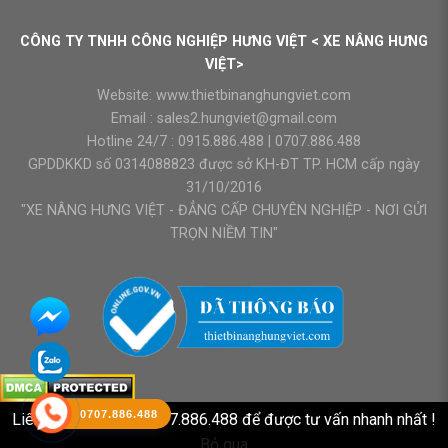
CÔNG TY TNHH CÔNG NGHIỆP HƯNG VIỆT < XE NÂNG HƯNG
VIỆT>
Website:
www.thietbinanghungviet.com
Email :
sales2.hungviet@gmail.com
Hotline 24/7 :
0915.886.488
|
0707.886.488
GPDDKKD số 0314088823 được sở KH-ĐT TP. HCM cấp ngày
31/10/2016
"XE NÂNG HƯNG VIỆT - ĐẲNG CẤP CHUYÊN NGHIỆP - NƠI GỬI
TRỌN NIỀM TIN"
0707.886.488
Liên hệ HOTLINE : 0707.886.488 để được tư vấn nhanh nhất !
Bỏ qua