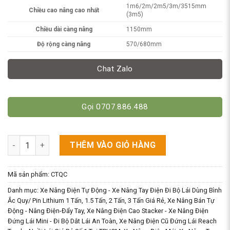
1m6/2m/2m5/3m/3515mm
Chiều cao nâng cao nhất
(3m5)
Chiều dài càng nâng
1150mm
Độ rộng càng nâng
570/680mm
Chat Zalo
Gọi 0707.886.488
Xe Nâng Điện CTQC 1.5 Tấn - Có Bàn Đứng Lái - Giá Rẻ Chỉ Từ 
THÊM VÀO GIỎ HÀNG
Mã sản phẩm:
CTQC
Danh mục:
Xe Nâng Điện Tự Động - Xe Nâng Tay Điện Đi Bộ Lái Dùng Bình
Ắc Quy/ Pin Lithium 1 Tấn, 1.5 Tấn, 2 Tấn, 3 Tấn Giá Rẻ
,
Xe Nâng Bán Tự
Động - Nâng Điện-Đẩy Tay
,
Xe Nâng Điện Cao Stacker - Xe Nâng Điện
Đứng Lái Mini - Đi Bộ Dắt Lái An Toàn
,
Xe Nâng Điện Cũ Đứng Lái Reach