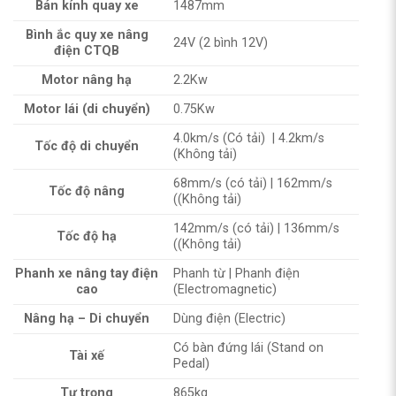
Bán kính quay xe
1487mm
Bình ắc quy xe nâng
24V (2 bình 12V)
điện CTQB
Motor nâng hạ
2.2Kw
Motor lái (di chuyển)
0.75Kw
4.0km/s (Có tải) | 4.2km/s
Tốc độ di chuyển
(Không tải)
68mm/s (có tải) | 162mm/s
Tốc độ nâng
((Không tải)
142mm/s (có tải) | 136mm/s
Tốc độ hạ
((Không tải)
Phanh xe nâng tay điện
Phanh từ | Phanh điện
cao
(Electromagnetic)
Nâng hạ – Di chuyển
Dùng điện (Electric)
Có bàn đứng lái (Stand on
Tài xế
Pedal)
Tự trọng
865kg