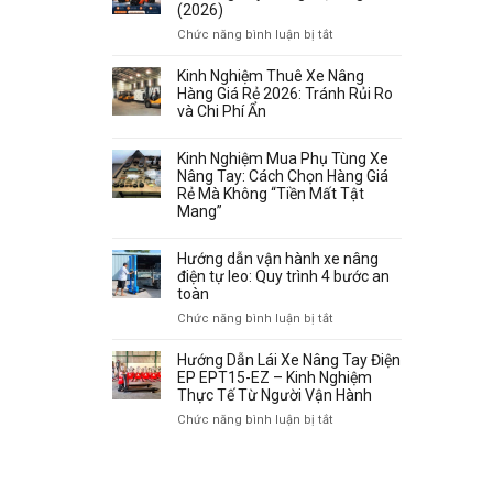
(2026)
ở
Chức năng bình luận bị tắt
Bảng
Giá
Kinh Nghiệm Thuê Xe Nâng
Xe
Hàng Giá Rẻ 2026: Tránh Rủi Ro
Nâng
và Chi Phí Ẩn
Hưng
Việt
Kinh Nghiệm Mua Phụ Tùng Xe
–
Nâng Tay: Cách Chọn Hàng Giá
Xe
Rẻ Mà Không “Tiền Mất Tật
Nâng
Mang”
Tay,
Nâng
Hướng dẫn vận hành xe nâng
Điện,
điện tự leo: Quy trình 4 bước an
Ngồi
toàn
Lái
(2026)
ở
Chức năng bình luận bị tắt
Hướng
dẫn
Hướng Dẫn Lái Xe Nâng Tay Điện
vận
EP EPT15-EZ – Kinh Nghiệm
hành
Thực Tế Từ Người Vận Hành
xe
ở
Chức năng bình luận bị tắt
nâng
Hướng
TRANG FACEBOOK
điện
Dẫn
tự
Lái
leo: