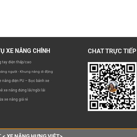
VỤ XE NÂNG CHÍNH
CHAT TRỰC TIẾP
 tay điện thấp/cao
âng người - Khung nâng di động
e nâng điện PU – Bọc bánh xe
ê xe nâng đứng lái/ngồi lái
a xe nâng giá rẻ
 < XE NÂNG HƯNG VIỆT>