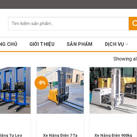
Assign a menu in Theme Option
Tìm
kiếm:
NG CHỦ
GIỚI THIỆU
SẢN PHẨM
DỊCH VỤ
Showing al
-8%
Nâng Tự Leo
Xe Nâng Điện 7 Tạ
Xe Nâng Điện 900kg