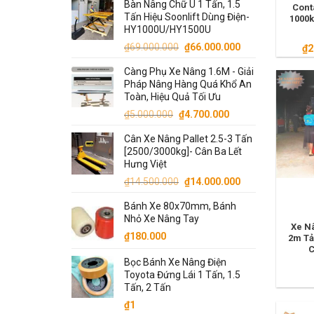
Bàn Nâng Chữ U 1 Tấn, 1.5
là:
tại
Cont
Tấn Hiệu Soonlift Dùng Điện-
1000k
₫13.000.000.
là:
HY1000U/HY1500U
₫12.000.000.
Giá
Giá
₫
69.000.000
₫
66.000.000
₫
2
gốc
hiện
Càng Phụ Xe Nâng 1.6M - Giải
là:
tại
Pháp Nâng Hàng Quá Khổ An
₫69.000.000.
là:
Toàn, Hiệu Quả Tối Ưu
₫66.000.000.
Giá
Giá
₫
5.000.000
₫
4.700.000
gốc
hiện
Cân Xe Nâng Pallet 2.5-3 Tấn
là:
tại
[2500/3000kg]- Cân Ba Lết
₫5.000.000.
là:
Hưng Việt
₫4.700.000.
Giá
Giá
₫
14.500.000
₫
14.000.000
gốc
hiện
Bánh Xe 80x70mm, Bánh
là:
tại
Nhỏ Xe Nâng Tay
₫14.500.000.
là:
Xe N
₫
180.000
₫14.000.000.
2m Tả
C
Bọc Bánh Xe Nâng Điện
Toyota Đứng Lái 1 Tấn, 1.5
Tấn, 2 Tấn
₫
1