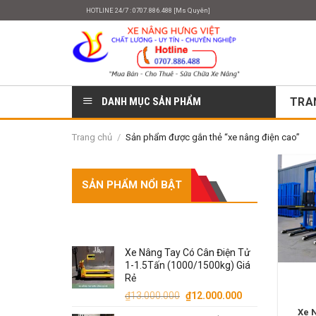
Skip
HOTLINE 24/7 : 0707.886.488 [Ms Quyên]
to
content
DANH MỤC SẢN PHẨM
TRA
Trang chủ
/
Sản phẩm được gắn thẻ “xe nâng điện cao”
SẢN PHẨM NỔI BẬT
SẢN PHẨM
Xe Nâng Tay Có Cân Điện Tử
1-1.5Tấn (1000/1500kg) Giá
Rẻ
Giá
Giá
₫
13.000.000
₫
12.000.000
gốc
hiện
Xe 