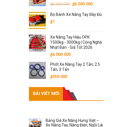
Giá
Giá
₫
6.300.000
₫
6.000.000
₫8.300.000.
gốc
hiện
Bộ Bánh Xe Nâng Tay Đầy Đủ
là:
tại
₫6.300.000.
là:
₫
1
₫6.000.000.
Xe Nâng Tay Hiệu OPK
1500kg - 3000kg | Công Nghệ
Nhật Bản - Giá Tốt 2026
₫
6.000.000
Phốt Xe Nâng Tay 2 Tấn, 2.5
Tấn, 3 Tấn
₫
350.000
BÀI VIẾT MỚI
RECENT POSTS
Bảng Giá Xe Nâng Hưng Việt –
Xe Nâng Tay, Nâng Điện, Ngồi Lái