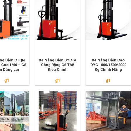
ng Điện CTQN
Xe Nâng Điện DYC-A
Xe Nâng Điện Cao
 Cao 1M6 – Có
Càng Rộng Có Thể
DYC 1000/1500/2000
n Đứng Lái
Điều Chỉnh
Kg Chính Hãng
₫
1
₫
1
₫
1