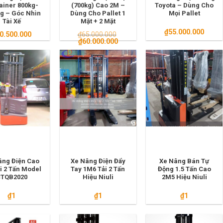
ainer 800kg-
(700kg) Cao 2M –
Toyota – Dùng Cho
g – Góc Nhìn
Dùng Cho Pallet 1
Mọi Pallet
Tài Xế
Mặt + 2 Mặt
₫
55.000.000
0.500.000
₫
65.000.000
Giá
Giá
₫
60.000.000
gốc
hiện
là:
tại
₫65.000.000.
là:
₫60.000.000.
âng Điện Cao
Xe Nâng Điện Đẩy
Xe Nâng Bán Tự
i 2 Tấn Model
Tay 1M6 Tải 2 Tấn
Động 1.5 Tấn Cao
TQB2020
Hiệu Niuli
2M5 Hiệu Niuli
₫
1
₫
1
₫
1