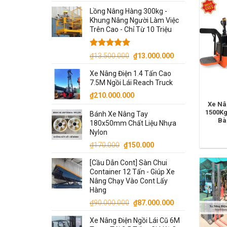
Lồng Nâng Hàng 300kg -
Khung Nâng Người Làm Việc
Trên Cao - Chỉ Từ 10 Triệu
Được xếp
Giá
Giá
₫
13.500.000
₫
13.000.000
hạng
5.00
gốc
hiện
5 sao
Xe Nâng Điện 1.4 Tấn Cao
là:
tại
7.5M Ngồi Lái Reach Truck
₫13.500.000.
là:
₫
210.000.000
₫13.000.000.
Xe Nâ
1500Kg
Bánh Xe Nâng Tay
Bà
180x50mm Chất Liệu Nhựa
Nylon
Giá
Giá
₫
170.000
₫
150.000
gốc
hiện
[Cầu Dẫn Cont] Sàn Chui
là:
tại
Container 12 Tấn - Giúp Xe
₫170.000.
là:
Nâng Chạy Vào Cont Lấy
₫150.000.
Hàng
Giá
Giá
₫
90.000.000
₫
87.000.000
gốc
hiện
Xe Nâng Điện Ngồi Lái Cũ 6M
là:
tại