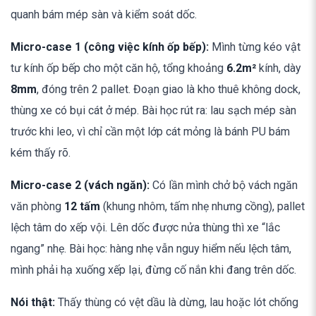
quanh bám mép sàn và kiểm soát dốc.
Micro-case 1 (công việc kính ốp bếp):
Mình từng kéo vật
tư kính ốp bếp cho một căn hộ, tổng khoảng
6.2m²
kính, dày
8mm
, đóng trên 2 pallet. Đoạn giao là kho thuê không dock,
thùng xe có bụi cát ở mép. Bài học rút ra: lau sạch mép sàn
trước khi leo, vì chỉ cần một lớp cát mỏng là bánh PU bám
kém thấy rõ.
Micro-case 2 (vách ngăn):
Có lần mình chở bộ vách ngăn
văn phòng
12 tấm
(khung nhôm, tấm nhẹ nhưng cồng), pallet
lệch tâm do xếp vội. Lên dốc được nửa thùng thì xe “lắc
ngang” nhẹ. Bài học: hàng nhẹ vẫn nguy hiểm nếu lệch tâm,
mình phải hạ xuống xếp lại, đừng cố nắn khi đang trên dốc.
Nói thật:
Thấy thùng có vệt dầu là dừng, lau hoặc lót chống