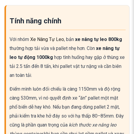
Tính năng chính
Với nhóm
Xe Nâng Tự Leo
, bản
xe nâng tự leo 800kg
thường hợp tải vừa và pallet nhẹ hơn. Còn
xe nâng tự
leo tự động 1000kg
hợp tình huống hay gặp ở thùng xe
tải 2.5 tấn đến 8 tấn, khi pallet vật tư nặng và cần biên
an toàn tải.
Điểm mình luôn đối chiếu là càng 1150mm và độ rộng
càng 530mm, vì nó quyết định xe “ăn” pallet một mặt
phổ biến dễ hay khó. Nếu bạn đang dùng pallet 2 mặt,
phải kiểm tra khe hở đáy so với hạ thấp 80–85mm. Đây
cũng là phần quan trọng của
kích thước xe nâng leo
thùng container
khi bạn cần chui lọt gầm pallet và xoay