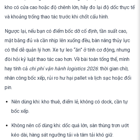
kho có cửa cao hoặc độ chênh lớn, hãy đo lại độ dốc thực tế
và khoảng trống thao tác trước khi chốt cấu hình.
Ngược lại, nếu bạn có điểm bốc dỡ cố định, tần suất cao,
mặt bằng đủ và cần nhịp lên xuống đều, bàn nâng thủy lực
có thể dễ quản lý hơn. Xe tự leo “ăn” ở tính cơ động, nhưng
đòi hỏi kỷ luật thao tác cao hơn. Về bài toán tổng thể, mình
hay tính cả
chi phí vận hành logistics 2026
: thời gian chờ,
nhân công bốc xếp, rủi ro hư hại pallet và lịch sạc hoặc đổi
pin.
Nên dùng khi: kho thuê, điểm lẻ, không có dock, cần tự
bốc xếp.
Không nên cố dùng khi: dốc quá lớn, sàn thùng trơn ướt
kéo dài, hàng sát ngưỡng tải và tâm tải khó giữ.