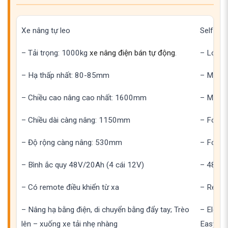
Xe nâng tự leo
Self-clim
– Tải trọng: 1000kg
xe nâng điện bán tự động
.
– Load 
– Hạ thấp nhất: 80-85mm
– Minim
– Chiều cao nâng cao nhất: 1600mm
– Maxim
– Chiều dài càng nâng: 1150mm
– Fork 
– Độ rộng càng nâng: 530mm
– Fork 
– Bình ắc quy 48V/20Ah (4 cái 12V)
– 48V/20
– Có remote điều khiển từ xa
– Remot
– Nâng hạ bằng điện, di chuyển bằng đẩy tay; Trèo
– Electr
lên – xuống xe tải nhẹ nhàng
Easy cli