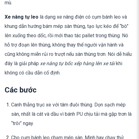
mù.
Xe nâng tự leo
là dạng xe nâng điện có cụm bánh leo và
khung dẫn hướng bám mép sàn thùng, tạo lực kéo để “bò”
lên xuống theo dốc, rồi mới thao tác pallet trong thùng. Nó
hỗ trợ đoạn lên thùng, không thay thế người vận hành và
cũng không miễn rủi ro trượt nếu sàn thùng trơn. Nói dễ hiểu:
đây là giải pháp
xe nâng tự bốc xếp hàng lên xe tải
khi
không có cầu dẫn cố định.
Các bước
Canh thẳng trục xe với tâm đuôi thùng. Dọn sạch mép
sàn, nhất là cát và dầu vì bánh PU chịu tải mà gặp trơn là
“trôi” ngay.
Cho cụm bánh leo chạm mép sàn. Mình hay chạy thử