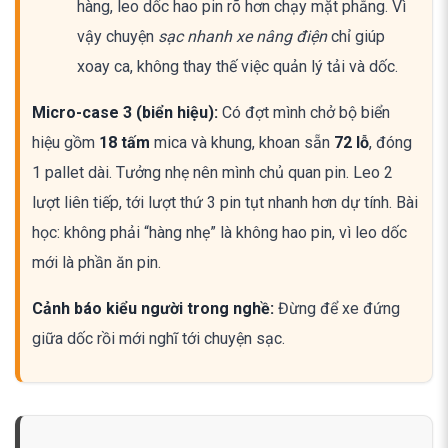
hàng, leo dốc hao pin rõ hơn chạy mặt phẳng. Vì
vậy chuyện
sạc nhanh xe nâng điện
chỉ giúp
xoay ca, không thay thế việc quản lý tải và dốc.
Micro-case 3 (biển hiệu):
Có đợt mình chở bộ biển
hiệu gồm
18 tấm
mica và khung, khoan sẵn
72 lỗ
, đóng
1 pallet dài. Tưởng nhẹ nên mình chủ quan pin. Leo 2
lượt liên tiếp, tới lượt thứ 3 pin tụt nhanh hơn dự tính. Bài
học: không phải “hàng nhẹ” là không hao pin, vì leo dốc
mới là phần ăn pin.
Cảnh báo kiểu người trong nghề:
Đừng để xe đứng
giữa dốc rồi mới nghĩ tới chuyện sạc.