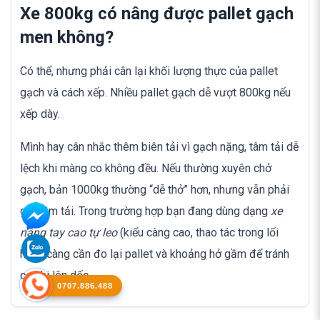
Xe 800kg có nâng được pallet gạch
men không?
Có thể, nhưng phải cân lại khối lượng thực của pallet
gạch và cách xếp. Nhiều pallet gạch dễ vượt 800kg nếu
xếp dày.
Mình hay cân nhắc thêm biên tải vì gạch nặng, tâm tải dễ
lệch khi màng co không đều. Nếu thường xuyên chở
gạch, bản 1000kg thường “dễ thở” hơn, nhưng vẫn phải
giữ tâm tải. Trong trường hợp bạn đang dùng dạng
xe
nâng tay cao tự leo
(kiểu càng cao, thao tác trong lối
hẹp), càng cần đo lại pallet và khoảng hở gầm để tránh
cạ khi lên dốc.
0707.886.488