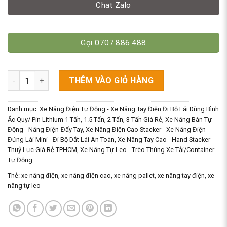
Chat Zalo
Gọi 0707.886.488
Xe Nâng Tự Leo Container 800kg-1000kg - Góc Nhìn Tài Xế số 
THÊM VÀO GIỎ HÀNG
Danh mục:
Xe Nâng Điện Tự Động - Xe Nâng Tay Điện Đi Bộ Lái Dùng Bình
Ắc Quy/ Pin Lithium 1 Tấn, 1.5 Tấn, 2 Tấn, 3 Tấn Giá Rẻ
,
Xe Nâng Bán Tự
Động - Nâng Điện-Đẩy Tay
,
Xe Nâng Điện Cao Stacker - Xe Nâng Điện
Đứng Lái Mini - Đi Bộ Dắt Lái An Toàn
,
Xe Nâng Tay Cao - Hand Stacker
Thuỷ Lực Giá Rẻ TPHCM
,
Xe Nâng Tự Leo - Trèo Thùng Xe Tải/Container
Tự Động
Thẻ:
xe nâng điện
,
xe nâng điện cao
,
xe nâng pallet
,
xe nâng tay điện
,
xe
nâng tự leo