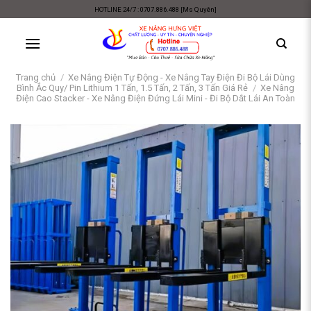
Skip
HOTLINE 24/7 : 0707.886.488 [Ms Quyên]
to
content
Trang chủ
/
Xe Nâng Điện Tự Động - Xe Nâng Tay Điện Đi Bộ Lái Dùng
Bình Ắc Quy/ Pin Lithium 1 Tấn, 1.5 Tấn, 2 Tấn, 3 Tấn Giá Rẻ
/
Xe Nâng
Điện Cao Stacker - Xe Nâng Điện Đứng Lái Mini - Đi Bộ Dắt Lái An Toàn