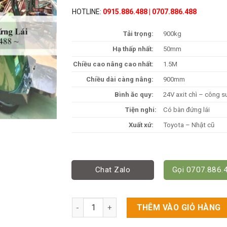
HOTLINE:
0915.886.488
|
0707.886.488
Tải trọng:
900kg
Hạ thấp nhất:
50mm
Chiều cao nâng cao nhất:
1.5M
Chiều dài càng nâng:
900mm
Bình ăc quy:
24V axit chì – công s
Tiện nghi:
Có bàn đứng lái
Xuất xứ:
Toyota – Nhật cũ
Chat Zalo
Gọi 0707.886.
Xe Nâng Điện 9 Tạ (900kg) - Có Bàn Đứng Lái
THÊM VÀO GIỎ HÀNG