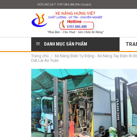
Skip
HOTLINE 24/7 : 0707.886.488 [Ms Quyên]
to
content
DANH MỤC SẢN PHẨM
TRA
Trang chủ
/
Xe Nâng Điện Tự Động - Xe Nâng Tay Điện Đi Bộ 
Dắt Lái An Toàn