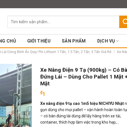
Assign a menu in Theme Option
Tìm
kiếm:
NG CHỦ
GIỚI THIỆU
SẢN PHẨM
DỊCH VỤ
Lái Dùng Bình Ắc Quy/ Pin Lithium 1 Tấn, 1.5 Tấn, 2 Tấn, 3 Tấn Giá Rẻ
/
Xe Nân
Xe Nâng Điện 9 Tạ (900kg) – Có B
Đứng Lái – Dùng Cho Pallet 1 Mặt 
Mặt
₫
1
Xe nâng điện 9 tạ cao 1m5 hiệu NICHIYU Nhật
n
gọn dùng cho mọi pallet – vận hành hoàn toàn t
– có bàn đứng lái dùng để lấy hàng trên xe tải,
container, thích hợp làm việc trong kho hẹp,…