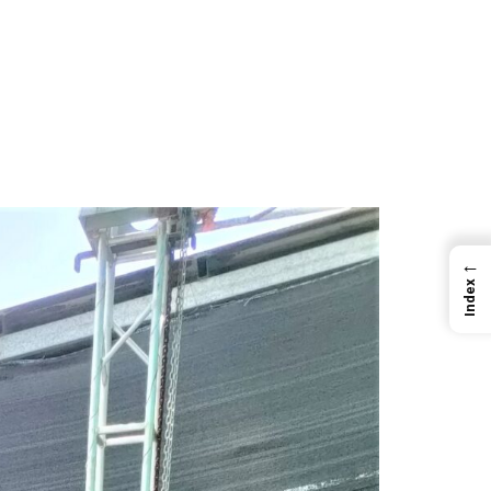
←
Index