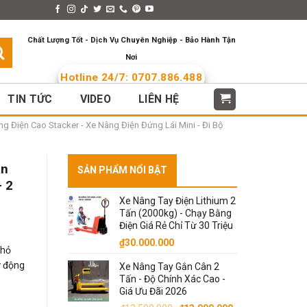
s > Menus
Languages
Chất Lượng Tốt - Dịch Vụ Chuyên Nghiệp - Bảo Hành Tận
Nơi
Hotline 24/7: 0707.886.488
TIN TỨC
VIDEO
LIÊN HỆ
g Điện Cao Stacker - Xe Nâng Điện Đứng Lái Mini - Đi Bộ
àn
SẢN PHẨM NỔI BẬT
+ 2
Xe Nâng Tay Điện Lithium 2
Tấn (2000kg) - Chạy Bằng
Điện Giá Rẻ Chỉ Từ 30 Triệu
₫
30.000.000
hỏ
ự động
Xe Nâng Tay Gắn Cân 2
Tấn - Độ Chính Xác Cao -
Giá Ưu Đãi 2026