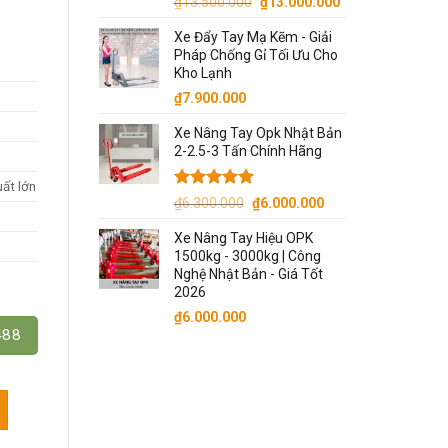
Giá
Giá
₫
13.500.000
₫
13.000.000
gốc
hiện
Xe Đẩy Tay Mạ Kẽm - Giải
là:
tại
Pháp Chống Gỉ Tối Ưu Cho
₫13.500.000.
là:
Kho Lạnh
₫13.000.000.
₫
7.900.000
Xe Nâng Tay Opk Nhật Bản
2-2.5-3 Tấn Chính Hãng
uất lớn
Được xếp
Giá
Giá
₫
6.300.000
₫
6.000.000
hạng
5.00
gốc
hiện
5 sao
Xe Nâng Tay Hiệu OPK
là:
tại
1500kg - 3000kg | Công
₫6.300.000.
là:
Nghệ Nhật Bản - Giá Tốt
₫6.000.000.
2026
₫
6.000.000
488
 - Dùng Cho Pallet 1 Mặt + 2 Mặt số lượng