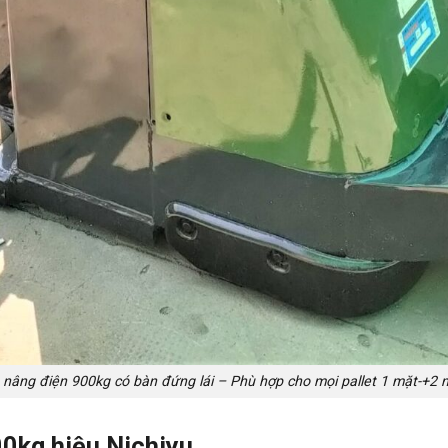
 nâng điện 900kg có bàn đứng lái – Phù hợp cho mọi pallet 1 mặt-+2 
00kg hiệu Nichiyu