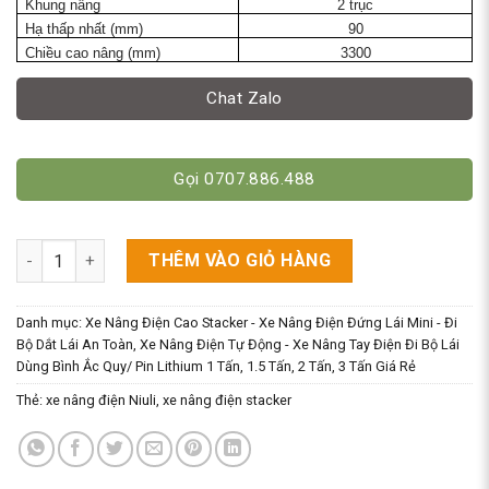
Khung nâng
2 trục
Hạ thấp nhất (mm)
90
Chiều cao nâng (mm)
3300
Chat Zalo
Gọi 0707.886.488
Xe Nâng Điện Stacker 1500kg Cao 3M3 Hiệu Niuli số lượng
THÊM VÀO GIỎ HÀNG
Danh mục:
Xe Nâng Điện Cao Stacker - Xe Nâng Điện Đứng Lái Mini - Đi
Bộ Dắt Lái An Toàn
,
Xe Nâng Điện Tự Động - Xe Nâng Tay Điện Đi Bộ Lái
Dùng Bình Ắc Quy/ Pin Lithium 1 Tấn, 1.5 Tấn, 2 Tấn, 3 Tấn Giá Rẻ
Thẻ:
xe nâng điện Niuli
,
xe nâng điện stacker