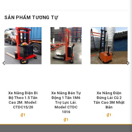
SẢN PHẨM TƯƠNG TỰ
Xe Nâng Điện Đi
Xe Nâng Bán Tự
Xe Nâng Điện
Bộ Theo 1.5 Tấn
Động 1 Tấn 1M6
Đứng Lái Cũ 2
Cao 2M. Model:
Trợ Lực Lái.
Tấn Cao 3M Nhật
CTDC15/20
Model CTDC
Bản
1016
₫
1
₫
1
₫
1