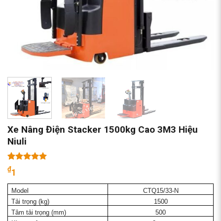
Xe Nâng Điện Stacker 1500kg Cao 3M3 Hiệu
Niuli
5.00
2
trên 5
₫
1
dựa trên
đánh giá
Model
CTQ15/33-N
Tải trọng (kg)
1500
Tâm tải trọng (mm)
500