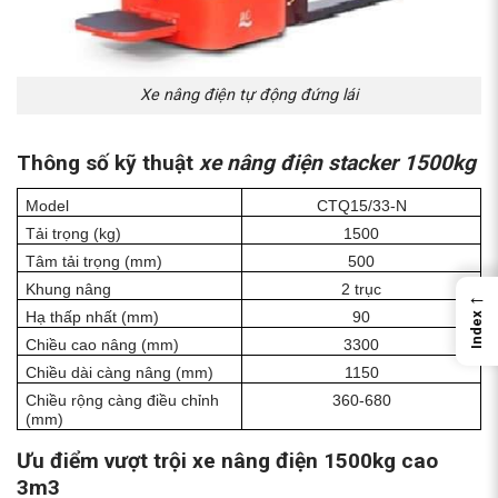
Xe nâng điện tự động đứng lái
Thông số kỹ thuật
xe nâng điện stacker 1500kg
Model
CTQ15/33-N
Tải trọng (kg)
1500
Tâm tải trọng (mm)
500
Khung nâng
2 trục
←
Hạ thấp nhất (mm)
90
Index
Chiều cao nâng (mm)
3300
Chiều dài càng nâng (mm)
1150
Chiều rộng càng điều chỉnh
360-680
(mm)
Ưu điểm vượt trội
xe nâng điện 1500kg cao
3m3