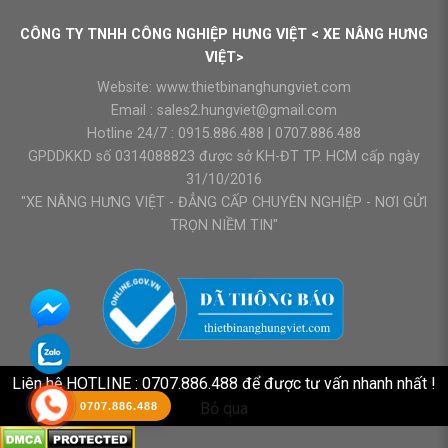
CÔNG TY TNHH CÔNG NGHIỆP HƯNG VIỆT < XE NÂNG HƯNG
VIỆT>
Website:
www.thietbinanghungviet.com
Email :
sales2.hungviet@gmail.com
Hotline 24/7 :
0915.886.488
|
0707.886.488
GPDDKKD số 0314088823 được sở KH-ĐT TP. HCM cấp ngày
31/10/2016
"XE NÂNG HƯNG VIỆT - ĐẲNG CẤP CHUYÊN NGHIỆP - NƠI GỬI
TRỌN NIỀM TIN"
Liên hệ HOTLINE : 0707.886.488 để được tư vấn nhanh nhất !
Bỏ qua
0707.886.488