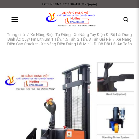
Skip
HOTLINE 24/7 : 0707.886.488 [Ms Quyên]
to
content
Trang chủ
/
Xe Nâng Điện Tự Động - Xe Nâng Tay Điện Đi Bộ Lái Dùng
Bình Ắc Quy/ Pin Lithium 1 Tấn, 1.5 Tấn, 2 Tấn, 3 Tấn Giá Rẻ
/
Xe Nâng
Điện Cao Stacker - Xe Nâng Điện Đứng Lái Mini - Đi Bộ Dắt Lái An Toàn