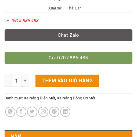
Xuất xứ
Thái Lan
LH:
0915.886.488
Chat Zalo
Gọi 0707.886.488
Xe Nâng Điện Tải Trọng 1.5 Tấn Cao 3m Hiệu Mitsubishi số lư
THÊM VÀO GIỎ HÀNG
Danh mục:
Xe Nâng Điện Mới
,
Xe Nâng Động Cơ Mới
Mô tả