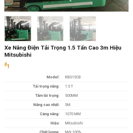
Xe Nâng Điện Tải Trọng 1.5 Tấn Cao 3m Hiệu
Mitsubishi
₫
1
Model:
RBS15CB
Tải trọng nâng:
1.5 T
Tâm tải trọng:
500MM
Nâng cao nhất:
3M
Càng nâng:
1070 MM
Hiệu:
Mitsubishi
Chất lượng:
Mới 100%