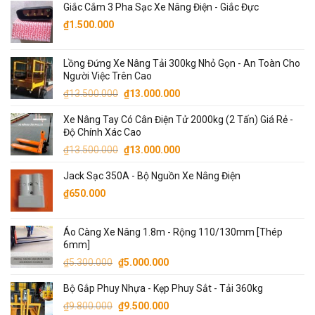
Giắc Cắm 3 Pha Sạc Xe Nâng Điện - Giắc Đực
là:
tại
₫77.000.000.
là:
₫
1.500.000
₫76.000.000.
Lồng Đứng Xe Nâng Tải 300kg Nhỏ Gọn - An Toàn Cho
Người Việc Trên Cao
Giá
Giá
₫
13.500.000
₫
13.000.000
gốc
hiện
Xe Nâng Tay Có Cân Điện Tử 2000kg (2 Tấn) Giá Rẻ -
là:
tại
Độ Chính Xác Cao
₫13.500.000.
là:
Giá
Giá
₫
13.500.000
₫
13.000.000
₫13.000.000.
gốc
hiện
Jack Sạc 350A - Bộ Nguồn Xe Nâng Điện
là:
tại
₫13.500.000.
là:
₫
650.000
₫13.000.000.
Áo Càng Xe Nâng 1.8m - Rộng 110/130mm [Thép
6mm]
Giá
Giá
₫
5.300.000
₫
5.000.000
gốc
hiện
Bộ Gắp Phuy Nhựa - Kẹp Phuy Sắt - Tải 360kg
là:
tại
Giá
Giá
₫5.300.000.
là:
₫
9.800.000
₫
9.500.000