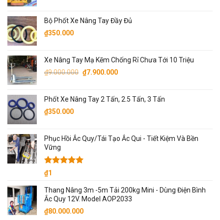
gốc
hiện
₫5.000.000.
là:
tại
Bộ Phốt Xe Nâng Tay Đầy Đủ
₫9.800.000.
là:
₫
350.000
₫9.500.000.
Xe Nâng Tay Mạ Kẽm Chống Rỉ Chưa Tới 10 Triệu
Giá
Giá
₫
9.000.000
₫
7.900.000
gốc
hiện
là:
tại
Phốt Xe Nâng Tay 2 Tấn, 2.5 Tấn, 3 Tấn
₫9.000.000.
là:
₫
350.000
₫7.900.000.
Phục Hồi Ắc Quy/Tái Tạo Ắc Qui - Tiết Kiệm Và Bền
Vững
Được xếp
₫
1
hạng
5.00
5 sao
Thang Nâng 3m -5m Tải 200kg Mini - Dùng Điện Bình
Ắc Quy 12V. Model AOP2033
₫
80.000.000