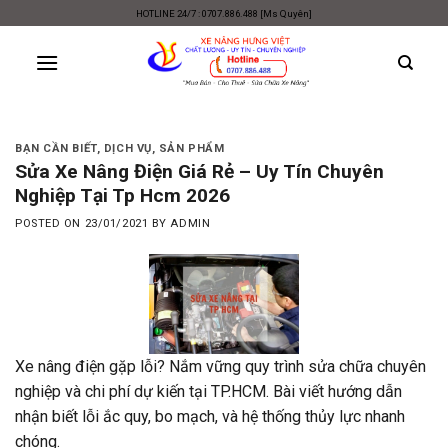
Skip
HOTLINE 24/7 : 0707.886.488 [Ms Quyên]
to
content
BẠN CẦN BIẾT
,
DỊCH VỤ
,
SẢN PHẨM
Sửa Xe Nâng Điện Giá Rẻ – Uy Tín Chuyên
Nghiệp Tại Tp Hcm 2026
POSTED ON
23/01/2021
BY
ADMIN
Xe nâng điện gặp lỗi? Nắm vững quy trình sửa chữa chuyên
nghiệp và chi phí dự kiến tại TP.HCM. Bài viết hướng dẫn
nhận biết lỗi ắc quy, bo mạch, và hệ thống thủy lực nhanh
chóng.