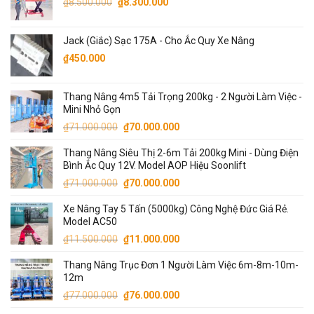
Giá
Giá
₫130.000.
là:
₫
8.500.000
₫
8.300.000
gốc
hiện
₫110.000.
là:
tại
Jack (Giắc) Sạc 175A - Cho Ắc Quy Xe Nâng
₫8.500.000.
là:
₫
450.000
₫8.300.000.
Thang Nâng 4m5 Tải Trọng 200kg - 2 Người Làm Việc -
Mini Nhỏ Gọn
Giá
Giá
₫
71.000.000
₫
70.000.000
gốc
hiện
Thang Nâng Siêu Thị 2-6m Tải 200kg Mini - Dùng Điện
là:
tại
Bình Ắc Quy 12V. Model AOP Hiệu Soonlift
₫71.000.000.
là:
Giá
Giá
₫
71.000.000
₫
70.000.000
₫70.000.000.
gốc
hiện
Xe Nâng Tay 5 Tấn (5000kg) Công Nghệ Đức Giá Rẻ.
là:
tại
Model AC50
₫71.000.000.
là:
Giá
Giá
₫
11.500.000
₫
11.000.000
₫70.000.000.
gốc
hiện
Thang Nâng Trục Đơn 1 Người Làm Việc 6m-8m-10m-
là:
tại
12m
₫11.500.000.
là:
Giá
Giá
₫
77.000.000
₫
76.000.000
₫11.000.000.
gốc
hiện