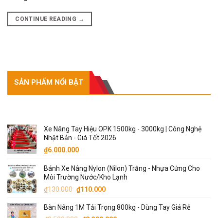
CONTINUE READING
→
SẢN PHẨM NỔI BẬT
SẢN PHẨM NỔI BẬT
Xe Nâng Tay Hiệu OPK 1500kg - 3000kg | Công Nghệ
Nhật Bản - Giá Tốt 2026
₫
6.000.000
Bánh Xe Nâng Nylon (Nilon) Trắng - Nhựa Cứng Cho
Môi Trường Nước/Kho Lạnh
Giá
Giá
₫
130.000
₫
110.000
gốc
hiện
Bàn Nâng 1M Tải Trọng 800kg - Dùng Tay Giá Rẻ
là:
tại