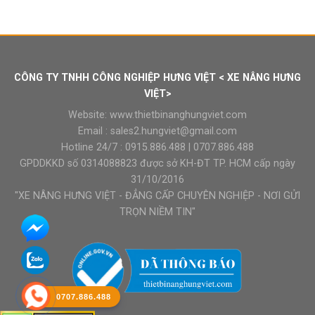
CÔNG TY TNHH CÔNG NGHIỆP HƯNG VIỆT < XE NÂNG HƯNG
VIỆT>
Website:
www.thietbinanghungviet.com
Email :
sales2.hungviet@gmail.com
Hotline 24/7 :
0915.886.488
|
0707.886.488
GPDDKKD số 0314088823 được sở KH-ĐT TP. HCM cấp ngày
31/10/2016
"XE NÂNG HƯNG VIỆT - ĐẲNG CẤP CHUYÊN NGHIỆP - NƠI GỬI
TRỌN NIỀM TIN"
0707.886.488