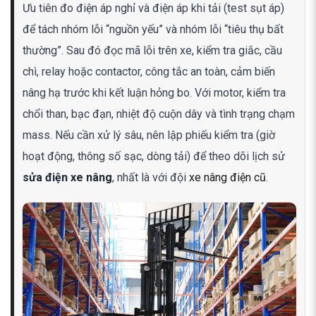
Ưu tiên đo điện áp nghỉ và điện áp khi tải (test sụt áp)
để tách nhóm lỗi “nguồn yếu” và nhóm lỗi “tiêu thụ bất
thường”. Sau đó đọc mã lỗi trên xe, kiểm tra giắc, cầu
chì, relay hoặc contactor, công tắc an toàn, cảm biến
nâng hạ trước khi kết luận hỏng bo. Với motor, kiểm tra
chổi than, bạc đạn, nhiệt độ cuộn dây và tình trạng chạm
mass. Nếu cần xử lý sâu, nên lập phiếu kiểm tra (giờ
hoạt động, thông số sạc, dòng tải) để theo dõi lịch sử
sửa điện xe nâng
, nhất là với đội
xe nâng điện cũ
.