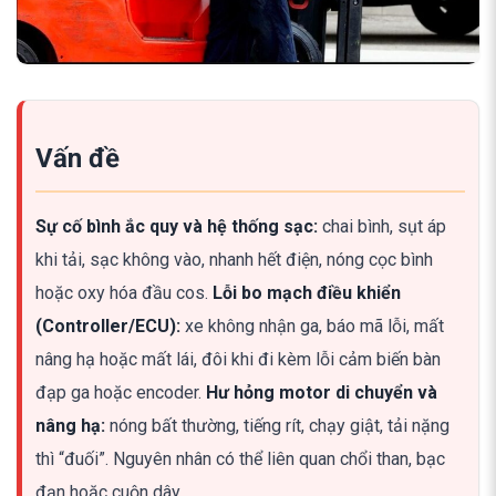
Vấn đề
Sự cố bình ắc quy và hệ thống sạc:
chai bình, sụt áp
khi tải, sạc không vào, nhanh hết điện, nóng cọc bình
hoặc oxy hóa đầu cos.
Lỗi bo mạch điều khiển
(Controller/ECU):
xe không nhận ga, báo mã lỗi, mất
nâng hạ hoặc mất lái, đôi khi đi kèm lỗi cảm biến bàn
đạp ga hoặc encoder.
Hư hỏng motor di chuyển và
nâng hạ:
nóng bất thường, tiếng rít, chạy giật, tải nặng
thì “đuối”. Nguyên nhân có thể liên quan chổi than, bạc
đạn hoặc cuộn dây.