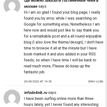
где можно заказать гостиничные чеки в
москве
says:
Hi I am so glad I found your blog page, I really
found you by error, while I was searching on
Google for something else, Nonetheless I am
here now and would just like to say thank you
for a remarkable post and a all round enjoyable
blog (I also love the theme/design), I don’t have
time to browse it all at the minute but I have
book-marked it and also added in your RSS
feeds, so when I have time I will be back to
read much more, Please do keep up the
fantastic job.
20/09/2023 AT 14:39
BÌNH LUẬN
infoda4nik.ru
says:
I have been surfing online more than three
hours lately, yet I never found any interesting