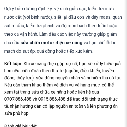
Gợi ý bảo dưỡng định kỳ: vệ sinh giắc sạc, kiểm tra mức
nước cất (với bình nước), siết lại đầu cos và dây mass, quan
sát rò dầu, kiểm tra phanh và độ mòn bánh theo tuần hoặc
theo ca vận hành. Làm đều các việc này thường giúp giảm
nhu cầu
sửa chữa motor điện xe nâng
và hạn chế lỗi bo
mạch do sụt áp, quá dòng hoặc tiếp xúc kém.
Kết luận:
Khi xe nâng điện gặp sự cố, bạn sẽ xử lý hiệu quả
hơn nếu chẩn đoán theo thứ tự (nguồn, điều khiển, truyền
động, thủy lực), sửa đúng nguyên nhân và nghiệm thu có tải.
Nếu cần tham khảo thêm về dịch vụ và hạng mục, có thể
xem tại trang
sửa chữa xe nâng
hoặc liên hệ qua
0707.886.488
và
0915.886.488
để trao đổi tình trạng thực
tế, nhận hướng dẫn cô lập nguồn an toàn và lên phương án
sửa phù hợp.
Đánh giá bài viết