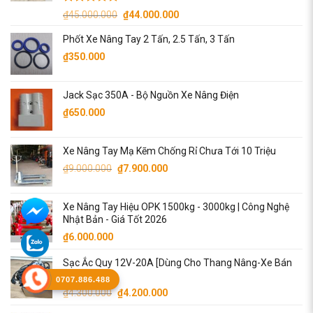
Được xếp
Giá
Giá
₫
45.000.000
₫
44.000.000
hạng
5.00
gốc
hiện
5 sao
Phốt Xe Nâng Tay 2 Tấn, 2.5 Tấn, 3 Tấn
là:
tại
₫
350.000
₫45.000.000.
là:
₫44.000.000.
Jack Sạc 350A - Bộ Nguồn Xe Nâng Điện
₫
650.000
Xe Nâng Tay Mạ Kẽm Chống Rỉ Chưa Tới 10 Triệu
Giá
Giá
₫
9.000.000
₫
7.900.000
gốc
hiện
là:
tại
Xe Nâng Tay Hiệu OPK 1500kg - 3000kg | Công Nghệ
₫9.000.000.
là:
Nhật Bản - Giá Tốt 2026
₫7.900.000.
₫
6.000.000
Sạc Ắc Quy 12V-20A [Dùng Cho Thang Nâng-Xe Bán
Tự Động]
0707.886.488
Giá
Giá
₫
4.300.000
₫
4.200.000
gốc
hiện