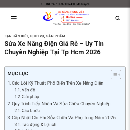
Skip
HOTLINE 24/7 : 0707.886.488 [Ms Quyên]
to
content
BẠN CẦN BIẾT
,
DỊCH VỤ
,
SẢN PHẨM
Sửa Xe Nâng Điện Giá Rẻ – Uy Tín
Chuyên Nghiệp Tại Tp Hcm 2026
MỤC LỤC
Các Lỗi Kỹ Thuật Phổ Biến Trên Xe Nâng Điện
Vấn đề
Giải pháp
Quy Trình Tiếp Nhận Và Sửa Chữa Chuyên Nghiệp
Các bước
Cập Nhật Chi Phí Sửa Chữa Và Phụ Tùng Năm 2026
Tác động & Lợi ích