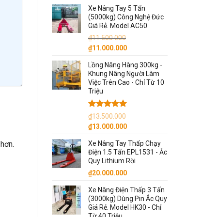
gốc
hiện
Xe Nâng Tay 5 Tấn
là:
tại
(5000kg) Công Nghệ Đức
₫8.800.000.
là:
Giá Rẻ. Model AC50
₫8.600.000.
₫
11.500.000
Giá
Giá
₫
11.000.000
gốc
hiện
Lồng Nâng Hàng 300kg -
là:
tại
Khung Nâng Người Làm
₫11.500.000.
là:
Việc Trên Cao - Chỉ Từ 10
₫11.000.000.
Triệu
Được xếp
₫
13.500.000
hạng
5.00
Giá
Giá
₫
13.000.000
5 sao
gốc
hiện
 hơn.
Xe Nâng Tay Thấp Chạy
là:
tại
Điện 1.5 Tấn EPL1531 - Ắc
₫13.500.000.
là:
Quy Lithium Rời
₫13.000.000.
₫
20.000.000
Xe Nâng Điện Thấp 3 Tấn
(3000kg) Dùng Pin Ắc Quy
Giá Rẻ. Model HK30 - Chỉ
Từ 40 Triệu