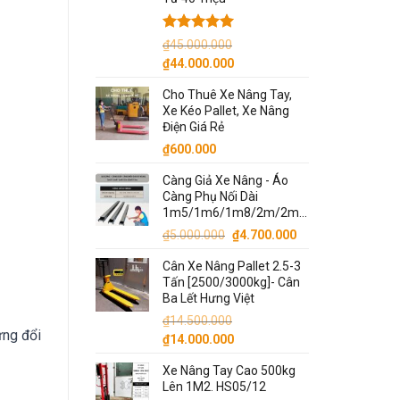
Được xếp
₫
45.000.000
hạng
5.00
Giá
Giá
₫
44.000.000
5 sao
gốc
hiện
Cho Thuê Xe Nâng Tay,
là:
tại
Xe Kéo Pallet, Xe Nâng
₫45.000.000.
là:
Điện Giá Rẻ
₫44.000.000.
₫
600.000
Càng Giả Xe Nâng - Áo
Càng Phụ Nối Dài
1m5/1m6/1m8/2m/2m2/2m5/3m
Giá
Giá
₫
5.000.000
₫
4.700.000
gốc
hiện
Cân Xe Nâng Pallet 2.5-3
là:
tại
Tấn [2500/3000kg]- Cân
₫5.000.000.
là:
Ba Lết Hưng Việt
₫4.700.000.
₫
14.500.000
ưng đổi
Giá
Giá
₫
14.000.000
gốc
hiện
Xe Nâng Tay Cao 500kg
là:
tại
Lên 1M2. HS05/12
₫14.500.000.
là: