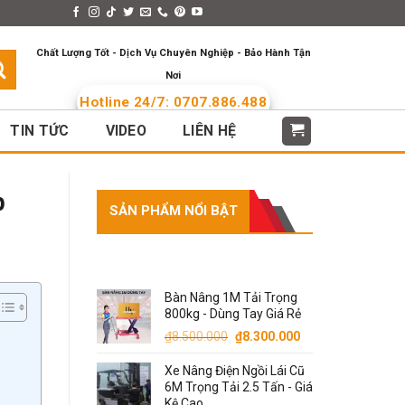
s > Menus
Languages
Chất Lượng Tốt - Dịch Vụ Chuyên Nghiệp - Bảo Hành Tận
Nơi
Hotline 24/7: 0707.886.488
TIN TỨC
VIDEO
LIÊN HỆ
p
SẢN PHẨM NỔI BẬT
SẢN PHẨM NỔI BẬT
Bàn Nâng 1M Tải Trọng
800kg - Dùng Tay Giá Rẻ
Giá
Giá
₫
8.500.000
₫
8.300.000
gốc
hiện
Xe Nâng Điện Ngồi Lái Cũ
là:
tại
6M Trọng Tải 2.5 Tấn - Giá
₫8.500.000.
là:
Kệ Cao