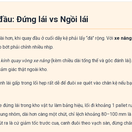
ầu: Đứng lái vs Ngồi lái
ài hơn, khi quay đầu ở cuối dãy kệ phải lấy “đà” rộng. Với
xe nâng
ẹp bớt phải chỉnh nhiều nhịp.
 kính quay vòng xe nâng
(kèm chiều dài tổng thể và góc đánh lái).
cảm giác thật ngoài kho.
h lái gấp trong lối hẹp rất dễ để đuôi xe quét vào chân kệ nếu bạ
 đứng lái trong kho vật tư làm bảng hiệu, lối đi khoảng 1 pallet rư
khung nhôm, dài hơn càng một chút, chỉ lệch khoảng 80–100 mm là
út ra là cứ giảm tốc trước cua, canh đuôi theo vạch sàn, đừng ch