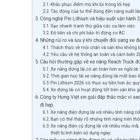
Khắc phục điểm mù khi lùi trong lối hẹp
Tác động của tư thế đứng đến năng suất là
Công nghệ Pin Lithium và hiệu suất vận hành 
Sạc nhanh tranh thủ giữa các ca làm việc
Độ bền và chi phí bảo trì động cơ AC
Những rủi ro và lưu ý khi chuyển đổi sang xe đ
Thách thức về mỏi chân và sàn kho không 
Yêu cầu về hệ thống an toàn và cảm biến 2
Câu hỏi thường gặp về xe nâng Reach Truck đứ
Xe nâng đứng lái có an toàn hơn xe ngồi lái
Thời gian học lái xe nâng đứng lái mất bao l
Pin Lithium 2026 có thực sự bền hơn ắc quy 
Xe đứng lái có hoạt động tốt trên sàn kho 
Công ty Hưng Việt xin giải đáp thắc mắc vì sao
đi hẹp.
Xe nâng điện đứng lái với nhiều tính năng nổi
Bạn có thể thấy rõ nhứng tính năng trên th
Xe nâng điện cũ đứng lái với nhiều mẫu mã,
thiết bị linh kiện sử dụng ngay: