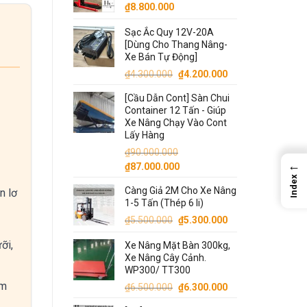
₫
8.800.000
₫14.000.000.
Sạc Ắc Quy 12V-20A
[Dùng Cho Thang Nâng-
Xe Bán Tự Động]
Giá
Giá
₫
4.300.000
₫
4.200.000
gốc
hiện
[Cầu Dẫn Cont] Sàn Chui
là:
tại
Container 12 Tấn - Giúp
₫4.300.000.
là:
Xe Nâng Chạy Vào Cont
₫4.200.000.
Lấy Hàng
₫
90.000.000
←
Giá
Giá
₫
87.000.000
gốc
hiện
Index
Càng Giả 2M Cho Xe Nâng
n lơ
là:
tại
1-5 Tấn (Thép 6 li)
₫90.000.000.
là:
Giá
Giá
₫
5.500.000
₫
5.300.000
₫87.000.000.
gốc
hiện
ỡi,
Xe Nâng Mặt Bàn 300kg,
là:
tại
Xe Nâng Cây Cảnh.
₫5.500.000.
là:
WP300/ TT300
₫5.300.000.
ăm
Giá
Giá
₫
6.500.000
₫
6.300.000
gốc
hiện