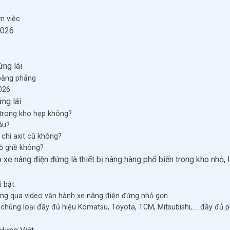
m việc
2026
ứng lái
bằng phẳng
026
ng lái
 trong kho hẹp không?
âu?
chì axit cũ không?
gồ ghề không?
 xe nâng điện đứng là thiết bị nâng hàng phổ biến trong kho nhỏ, l
 bật:
ông qua video vận hành xe nâng điện đứng nhỏ gọn
 chủng loại đầy đủ hiệu Komatsu, Toyota, TCM, Mitsubishi,…. đầy đủ 