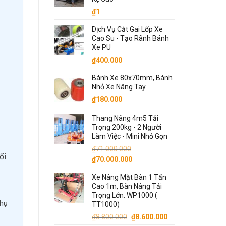
₫8.300.000.
₫
1
Dịch Vụ Cắt Gai Lốp Xe
Cao Su - Tạo Rãnh Bánh
Xe PU
₫
400.000
Bánh Xe 80x70mm, Bánh
Nhỏ Xe Nâng Tay
₫
180.000
Thang Nâng 4m5 Tải
Trọng 200kg - 2 Người
Làm Việc - Mini Nhỏ Gọn
₫
71.000.000
ối
Giá
Giá
₫
70.000.000
gốc
hiện
Xe Nâng Mặt Bàn 1 Tấn
là:
tại
Cao 1m, Bàn Nâng Tải
₫71.000.000.
là:
Trọng Lớn. WP1000 (
₫70.000.000.
phụ
TT1000)
Giá
Giá
₫
8.800.000
₫
8.600.000