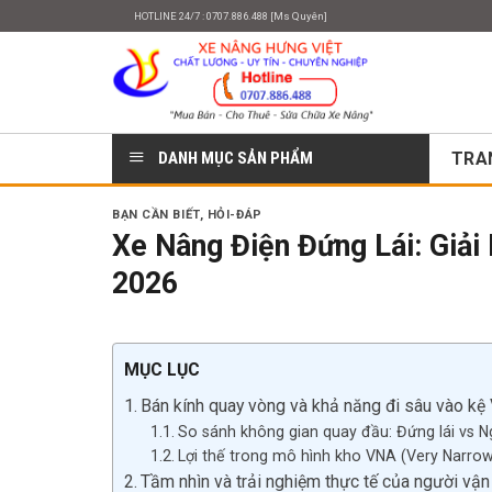
Skip
HOTLINE 24/7 : 0707.886.488 [Ms Quyên]
to
content
DANH MỤC SẢN PHẨM
TRA
BẠN CẦN BIẾT
,
HỎI-ĐÁP
Xe Nâng Điện Đứng Lái: Giả
2026
MỤC LỤC
Bán kính quay vòng và khả năng đi sâu vào k
So sánh không gian quay đầu: Đứng lái vs Ng
Lợi thế trong mô hình kho VNA (Very Narrow
Tầm nhìn và trải nghiệm thực tế của người vận