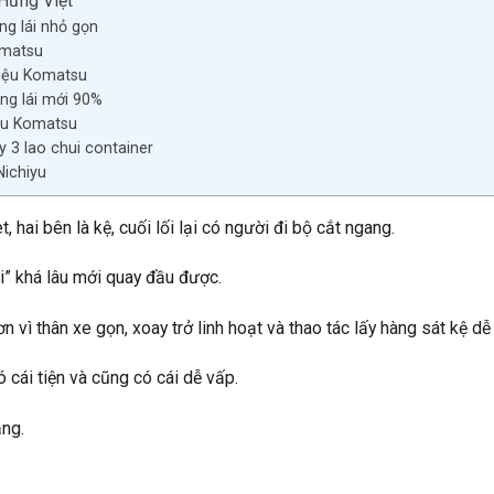
 Hưng Việt
g lái nhỏ gọn
omatsu
hiệu Komatsu
ng lái mới 90%
iệu Komatsu
y 3 lao chui container
Nichiyu
 hai bên là kệ, cuối lối lại có người đi bộ cắt ngang.
ui” khá lâu mới quay đầu được.
 vì thân xe gọn, xoay trở linh hoạt và thao tác lấy hàng sát kệ dễ
 cái tiện và cũng có cái dễ vấp.
ặng.