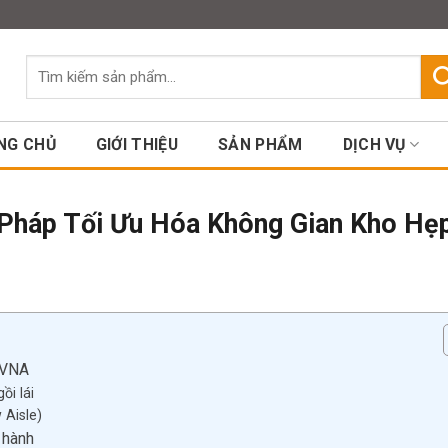
Assign a menu in Theme Option
Tìm
kiếm:
NG CHỦ
GIỚI THIỆU
SẢN PHẨM
DỊCH VỤ
i Pháp Tối Ưu Hóa Không Gian Kho Hẹ
ệ VNA
ồi lái
 Aisle)
 hành