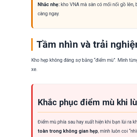
Nhắc nhẹ:
kho VNA mà sàn có mối nối gồ lên, b
càng ngay.
Tầm nhìn và trải nghi
Kho hẹp không đáng sợ bằng “điểm mù”. Mình từng s
xe.
Khắc phục điểm mù khi lùi
Điểm mù phía sau hay xuất hiện khi bạn lùi ra kh
toàn trong không gian hẹp
, mình luôn coi “nh