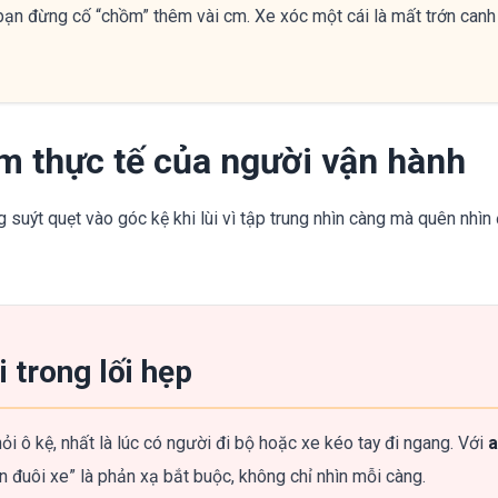
ạn đừng cố “chồm” thêm vài cm. Xe xóc một cái là mất trớn canh
ệm thực tế của người vận hành
uýt quẹt vào góc kệ khi lùi vì tập trung nhìn càng mà quên nhìn 
 trong lối hẹp
ỏi ô kệ, nhất là lúc có người đi bộ hoặc xe kéo tay đi ngang. Với
a
ìn đuôi xe” là phản xạ bắt buộc, không chỉ nhìn mỗi càng.