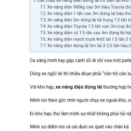
Các mẫu xe nâng điện đứng lái có sẵn tại kho
Xe nâng điện 900kg cao 3m hiệu Toyota đứn
Xe nâng điện 1 tấn cao 3m đứng lái hiệu K
Xe nâng điện 3m đứng lái tải trọng 1.3 tấn 
Xe nâng điện Toyota 1.5 tấn cao 3m loại đứ
Xe nâng điện cũ 1.5 tấn cao 4m đứng lái h
Xe nâng điện reach truck 4m5 tải 1.5 tấn 3 t
Xe nâng điện đứng lái 5m tải 2-2.5 tấn hiệu 
Ca sáng mình hay gặp cảnh lối đi chỉ vừa một pallet,
Dùng xe ngồi lái thì nhiều đoạn phải “căn tới căn l
Với kho hẹp,
xe nâng điện đứng lái
thường hợp hơn
Mình nói theo góc nhìn người chạy xe ngoài kho, có
Đi kho hẹp, thứ làm mình sợ nhất không phải tải n
Mình sợ điểm mù và cái đuôi xe quét vào chân kệ.