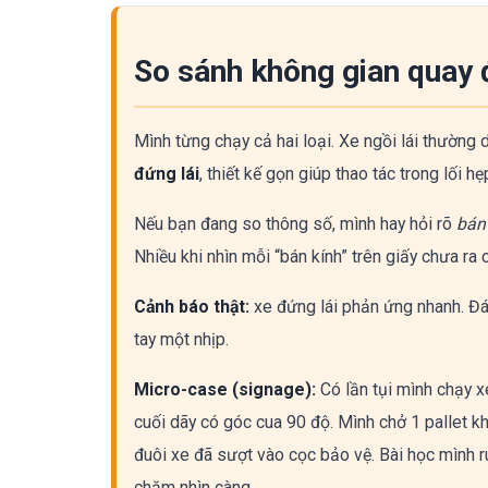
So sánh không gian quay đ
Mình từng chạy cả hai loại. Xe ngồi lái thường d
đứng lái
, thiết kế gọn giúp thao tác trong lối h
Nếu bạn đang so thông số, mình hay hỏi rõ
bán
Nhiều khi nhìn mỗi “bán kính” trên giấy chưa ra 
Cảnh báo thật:
xe đứng lái phản ứng nhanh. Đán
tay một nhịp.
Micro-case (signage):
Có lần tụi mình chạy xe
cuối dãy có góc cua 90 độ. Mình chở 1 pallet 
đuôi xe đã sượt vào cọc bảo vệ. Bài học mình r
chăm nhìn càng.