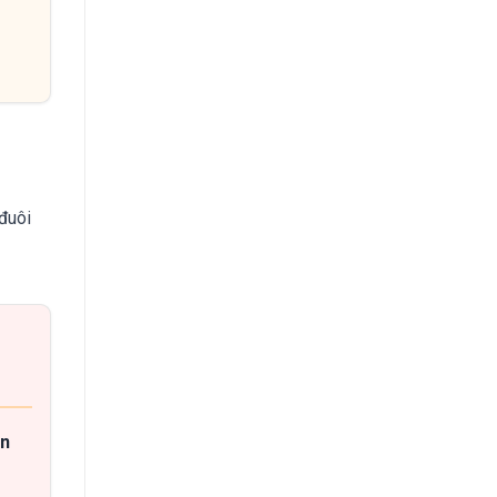
đuôi
n