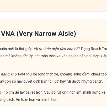
o VNA (Very Narrow Aisle)
chuẩn mới là thứ giúp
tối ưu hóa diện tích kho bãi
. Dạng Reach Tr
àng mà không cần áp sát toàn thân xe vào pallet, nên phù hợp kiể
e nâng kho VNA
như bề rộng thân xe, khoảng sáng gầm, chiều cao
y con số này quyết định bạn “đi lọt” hay “đi được nhưng căng”.
10–15 cm để lấy pallet lệch. Sau đó rút kinh nghiệm, mình dừng x
ảng cách. An toàn hơn và nhanh hơn.