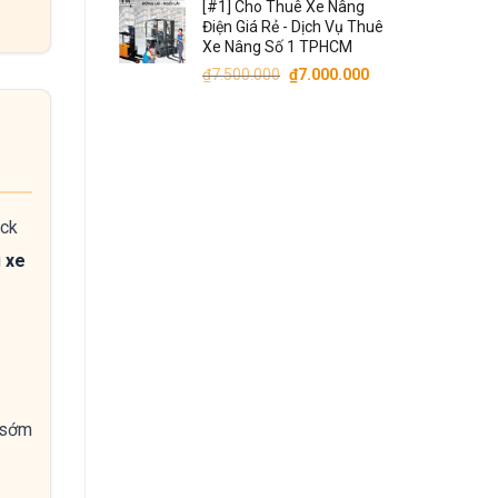
[#1] Cho Thuê Xe Nâng
là:
tại
Điện Giá Rẻ - Dịch Vụ Thuê
₫6.500.000.
là:
Xe Nâng Số 1 TPHCM
₫6.300.000.
Giá
Giá
₫
7.500.000
₫
7.000.000
gốc
hiện
là:
tại
₫7.500.000.
là:
₫7.000.000.
uck
u
xe
e sớm