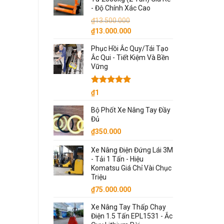
- Độ Chính Xác Cao
₫
13.500.000
Giá
Giá
₫
13.000.000
gốc
hiện
Phục Hồi Ắc Quy/Tái Tạo
là:
tại
Ắc Qui - Tiết Kiệm Và Bền
₫13.500.000.
là:
Vững
₫13.000.000.
Được xếp
₫
1
hạng
5.00
5 sao
Bộ Phốt Xe Nâng Tay Đầy
Đủ
₫
350.000
Xe Nâng Điện Đứng Lái 3M
- Tải 1 Tấn - Hiệu
Komatsu Giá Chỉ Vài Chục
Triệu
₫
75.000.000
Xe Nâng Tay Thấp Chạy
Điện 1.5 Tấn EPL1531 - Ắc