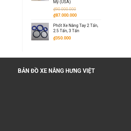
Mỹ (USA)
₫
90.000.000
Giá
Giá
₫
87.000.000
gốc
hiện
Phốt Xe Nâng Tay 2 Tấn,
là:
tại
2.5 Tấn, 3 Tấn
₫90.000.000.
là:
₫
350.000
₫87.000.000.
BẢN ĐỒ XE NÂNG HƯNG VIỆT