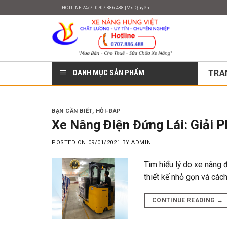
Skip
HOTLINE 24/7 : 0707.886.488 [Ms Quyên]
to
content
DANH MỤC SẢN PHẨM
TRA
BẠN CẦN BIẾT
,
HỎI-ĐÁP
Xe Nâng Điện Đứng Lái: Giải 
POSTED ON
09/01/2021
BY
ADMIN
Tìm hiểu lý do xe nâng 
thiết kế nhỏ gọn và các
CONTINUE READING
→