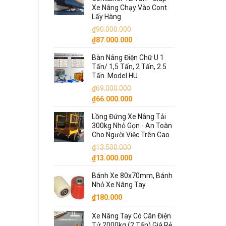
₫6.800.000.
là:
Xe Nâng Chạy Vào Cont
₫6.500.000.
Lấy Hàng
₫
90.000.000
Giá
Giá
₫
87.000.000
gốc
hiện
Bàn Nâng Điện Chữ U 1
là:
tại
Tấn/ 1,5 Tấn, 2 Tấn, 2.5
₫90.000.000.
là:
Tấn. Model HU
₫87.000.000.
₫
69.000.000
Giá
Giá
₫
66.000.000
gốc
hiện
Lồng Đứng Xe Nâng Tải
là:
tại
300kg Nhỏ Gọn - An Toàn
₫69.000.000.
là:
Cho Người Việc Trên Cao
₫66.000.000.
₫
13.500.000
Giá
Giá
₫
13.000.000
gốc
hiện
Bánh Xe 80x70mm, Bánh
là:
tại
Nhỏ Xe Nâng Tay
₫13.500.000.
là:
₫
180.000
₫13.000.000.
Xe Nâng Tay Có Cân Điện
Tử 2000kg (2 Tấn) Giá Rẻ