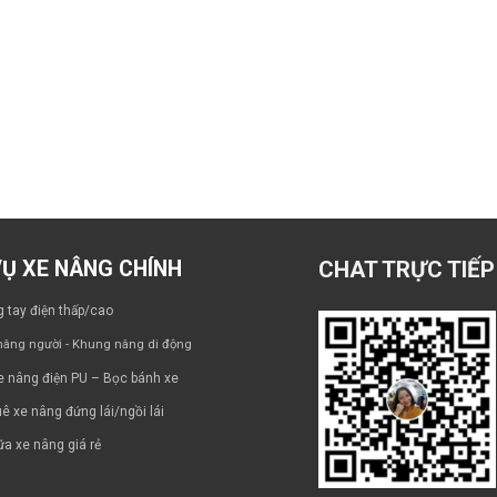
VỤ XE NÂNG CHÍNH
CHAT TRỰC TIẾP
 tay điện thấp/cao
âng người - Khung nâng di động
e nâng điện PU – Bọc bánh xe
ê xe nâng đứng lái/ngồi lái
a xe nâng giá rẻ