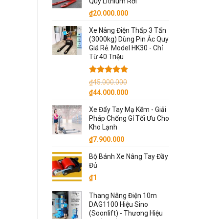
Quy Lithium Rời
₫
20.000.000
Xe Nâng Điện Thấp 3 Tấn
(3000kg) Dùng Pin Ắc Quy
Giá Rẻ. Model HK30 - Chỉ
Từ 40 Triệu
Được xếp
₫
45.000.000
hạng
5.00
Giá
Giá
₫
44.000.000
5 sao
gốc
hiện
Xe Đẩy Tay Mạ Kẽm - Giải
là:
tại
Pháp Chống Gỉ Tối Ưu Cho
₫45.000.000.
là:
Kho Lạnh
₫44.000.000.
₫
7.900.000
Bộ Bánh Xe Nâng Tay Đầy
Đủ
₫
1
Thang Nâng Điện 10m
DAG1100 Hiệu Sino
(Soonlift) - Thương Hiệu