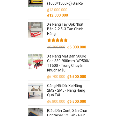
(1000/1500kg) Giá Rẻ
₫
13.000.000
Giá
Giá
₫
12.000.000
gốc
hiện
Xe Nâng Tay Opk Nhật
là:
tại
Bản 2-2.5-3 Tấn Chính
₫13.000.000.
là:
Hãng
₫12.000.000.
Được xếp
Giá
Giá
₫
6.300.000
₫
6.000.000
hạng
5.00
gốc
hiện
5 sao
Xe Nâng Mặt Bàn 500kg
là:
tại
Cao 880-900mm. WP500/
₫6.300.000.
là:
TT500 - Trung Chuyển
₫6.000.000.
Khuôn Mẫu
Giá
Giá
₫
6.700.000
₫
6.500.000
gốc
hiện
Càng Nối Dài Xe Nâng
là:
tại
2M2 - 2M5 - Nâng Hàng
₫6.700.000.
là:
Quá Tải
₫6.500.000.
Giá
Giá
₫
6.800.000
₫
6.500.000
gốc
hiện
[Cầu Dẫn Cont] Sàn Chui
là:
tại
Container 12 Tấn - Giúp