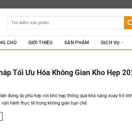
Assign a menu in Theme Option
Tìm
kiếm:
NG CHỦ
GIỚI THIỆU
SẢN PHẨM
DỊCH VỤ
Pháp Tối Ưu Hóa Không Gian Kho Hẹp 2
điện đứng lái phù hợp với kho hẹp thông qua khả năng xoay trở linh
h vận hành thực tế trong không gian hạn chế.