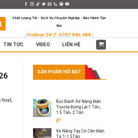
s > Menus
Languages
Chất Lượng Tốt - Dịch Vụ Chuyên Nghiệp - Bảo Hành Tận
Nơi
Hotline 24/7: 0707.886.488
TIN TỨC
VIDEO
LIÊN HỆ
SẢN PHẨM NỔI BẬT
026
SẢN PHẨM NỔI BẬT
 hoạt,
Bọc Bánh Xe Nâng Điện
Toyota Đứng Lái 1 Tấn,
1.5 Tấn, 2 Tấn
₫
1
Xe Nâng Tay Có Cân Điện
Tử 1-1.5Tấn