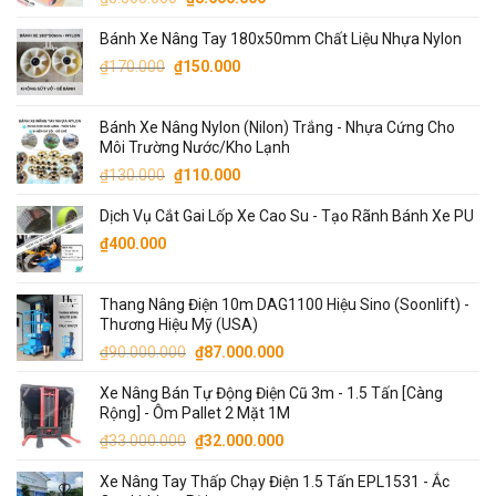
₫6.300.000.
gốc
hiện
Bánh Xe Nâng Tay 180x50mm Chất Liệu Nhựa Nylon
là:
tại
Giá
Giá
₫8.800.000.
là:
₫
170.000
₫
150.000
gốc
hiện
₫8.600.000.
là:
tại
Bánh Xe Nâng Nylon (Nilon) Trắng - Nhựa Cứng Cho
₫170.000.
là:
Môi Trường Nước/Kho Lạnh
₫150.000.
Giá
Giá
₫
130.000
₫
110.000
gốc
hiện
Dịch Vụ Cắt Gai Lốp Xe Cao Su - Tạo Rãnh Bánh Xe PU
là:
tại
₫130.000.
là:
₫
400.000
₫110.000.
Thang Nâng Điện 10m DAG1100 Hiệu Sino (Soonlift) -
Thương Hiệu Mỹ (USA)
Giá
Giá
₫
90.000.000
₫
87.000.000
gốc
hiện
Xe Nâng Bán Tự Động Điện Cũ 3m - 1.5 Tấn [Càng
là:
tại
Rộng] - Ôm Pallet 2 Mặt 1M
₫90.000.000.
là:
Giá
Giá
₫
33.000.000
₫
32.000.000
₫87.000.000.
gốc
hiện
Xe Nâng Tay Thấp Chạy Điện 1.5 Tấn EPL1531 - Ắc
là:
tại