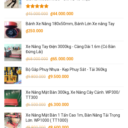
Được xếp
Giá
Giá
₫
45.000.000
₫
44.000.000
hạng
5.00
gốc
hiện
5 sao
Bánh Xe Nâng 180x50mm, Bánh Lớn Xe nâng Tay
là:
tại
₫
250.000
₫45.000.000.
là:
₫44.000.000.
Xe Nâng Tay Điện 3000kg - Càng Dài 1.6m (Có Bàn
Đứng Lái)
Giá
Giá
₫
68.000.000
₫
65.000.000
gốc
hiện
Bộ Gắp Phuy Nhựa - Kẹp Phuy Sắt - Tải 360kg
là:
tại
Giá
Giá
₫68.000.000.
là:
₫
9.800.000
₫
9.500.000
gốc
hiện
₫65.000.000.
là:
tại
Xe Nâng Mặt Bàn 300kg, Xe Nâng Cây Cảnh. WP300/
₫9.800.000.
là:
TT300
₫9.500.000.
Giá
Giá
₫
6.500.000
₫
6.300.000
gốc
hiện
Xe Nâng Mặt Bàn 1 Tấn Cao 1m, Bàn Nâng Tải Trọng
là:
tại
Lớn. WP1000 ( TT1000)
₫6.500.000.
là:
Giá
Giá
₫
8.800.000
₫
8.600.000