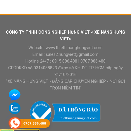
gốc
hiện
là:
tại
₫13.500.000.
là:
₫13.000.000.
CÔNG TY TNHH CÔNG NGHIỆP HƯNG VIỆT < XE NÂNG HƯNG
VIỆT>
Website:
www.thietbinanghungviet.com
Email :
sales2.hungviet@gmail.com
Hotline 24/7 :
0915.886.488
|
0707.886.488
GPDDKKD số 0314088823 được sở KH-ĐT TP. HCM cấp ngày
31/10/2016
"XE NÂNG HƯNG VIỆT - ĐẲNG CẤP CHUYÊN NGHIỆP - NƠI GỬI
TRỌN NIỀM TIN"
0707.886.488