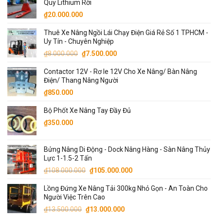
Quy Lithium Rời
₫33.000.000.
là:
₫
20.000.000
₫32.000.000.
Thuê Xe Nâng Ngồi Lái Chạy Điện Giá Rẻ Số 1 TPHCM -
Uy Tín - Chuyên Nghiệp
Giá
Giá
₫
8.000.000
₫
7.500.000
gốc
hiện
Contactor 12V - Rơ le 12V Cho Xe Nâng/ Bàn Nâng
là:
tại
Điện/ Thang Nâng Người
₫8.000.000.
là:
₫
850.000
₫7.500.000.
Bộ Phốt Xe Nâng Tay Đầy Đủ
₫
350.000
Bửng Nâng Di Động - Dock Nâng Hàng - Sàn Nâng Thủy
Lực 1-1.5-2 Tấn
Giá
Giá
₫
108.000.000
₫
105.000.000
gốc
hiện
Lồng Đứng Xe Nâng Tải 300kg Nhỏ Gọn - An Toàn Cho
là:
tại
Người Việc Trên Cao
₫108.000.000.
là:
Giá
Giá
₫
13.500.000
₫
13.000.000
₫105.000.000.