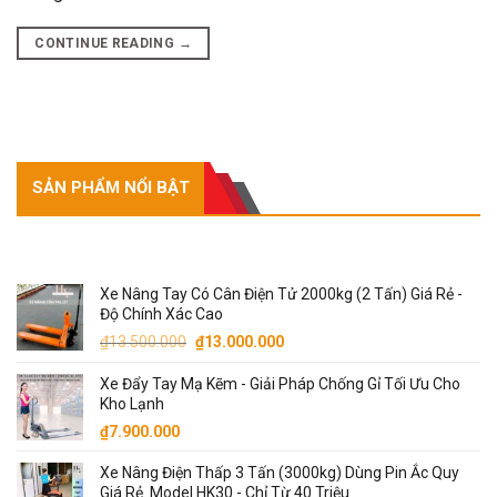
CONTINUE READING
→
SẢN PHẨM NỔI BẬT
SẢN PHẨM NỔI BẬT
Xe Nâng Tay Có Cân Điện Tử 2000kg (2 Tấn) Giá Rẻ -
Độ Chính Xác Cao
Giá
Giá
₫
13.500.000
₫
13.000.000
gốc
hiện
Xe Đẩy Tay Mạ Kẽm - Giải Pháp Chống Gỉ Tối Ưu Cho
là:
tại
Kho Lạnh
₫13.500.000.
là:
₫
7.900.000
₫13.000.000.
Xe Nâng Điện Thấp 3 Tấn (3000kg) Dùng Pin Ắc Quy
Giá Rẻ. Model HK30 - Chỉ Từ 40 Triệu