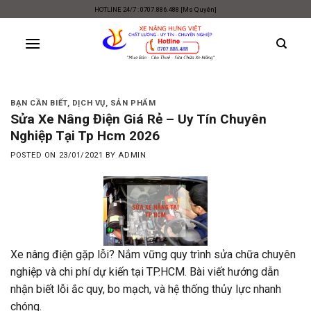
Skip
HOTLINE 24/7 : 0707.886.488 [Ms Quyên]
to
content
BẠN CẦN BIẾT
,
DỊCH VỤ
,
SẢN PHẨM
Sửa Xe Nâng Điện Giá Rẻ – Uy Tín Chuyên
Nghiệp Tại Tp Hcm 2026
POSTED ON
23/01/2021
BY
ADMIN
Xe nâng điện gặp lỗi? Nắm vững quy trình sửa chữa chuyên
nghiệp và chi phí dự kiến tại TP.HCM. Bài viết hướng dẫn
nhận biết lỗi ắc quy, bo mạch, và hệ thống thủy lực nhanh
chóng.