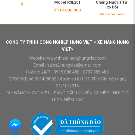
Model RSL201
Chống Nước ( Từ
₫
1
-25 Độ)
₫
113.000.000
₫
63.000.000
CÔNG TY TNHH CÔNG NGHIỆP HƯNG VIỆT < XE NÂNG HƯNG
VIỆT>
Website:
www.thietbinanghungviet.com
Email :
sales2.hungviet@gmail.com
Hotline 24/7 :
0915.886.488
|
0707.886.488
GPDDKKD số 0314088823 được sở KH-ĐT TP. HCM cấp ngày
31/10/2016
"XE NÂNG HƯNG VIỆT - ĐẲNG CẤP CHUYÊN NGHIỆP - NƠI GỬI
TRỌN NIỀM TIN"