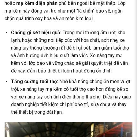
hoặc
mạ kẽm điện phân
phủ bên ngoài bề mặt thép. Lớp
mạ kẽm này đóng vai trò như một “lá chắn” bảo vệ, ngăn
chặn quá trình oxy hóa và ăn mòn kim loại.
Chống gỉ sét hiệu quả:
Trong môi trường ẩm ướt, kho
lạnh, hoặc những nơi tiếp xúc với hóa chất, axit nhẹ, xe
nâng tay thông thường rất dễ bị gỉ sét, làm giảm tuổi thọ
và ảnh hưởng đến hiệu suất làm việc. Xe nâng tay mạ
kẽm với lớp bảo vệ vững chắc sẽ giải quyết triệt để vấn
đề này, đảm bảo thiết bị luôn hoạt động ổn định.
Tăng cường tuổi thọ:
Nhờ khả năng chống ăn mòn vượt
trội, xe nâng tay mạ kẽm có tuổi thọ cao hơn đáng kể so
với xe nâng tay sơn tĩnh điện thông thường. Điều này giúp
doanh nghiệp tiết kiệm chi phí bảo trì, sửa chữa và thay
thế thiết bị trong dài hạn.