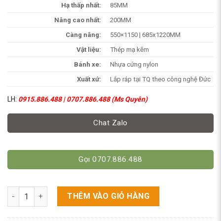
Hạ thấp nhất:
85MM
Nâng cao nhất:
200MM
Càng nâng:
550×1150 | 685x1220MM
Vật liệu:
Thép mạ kẽm
Bánh xe:
Nhựa cứng nylon
Xuất xứ:
Lắp ráp tại TQ theo công nghệ Đức
LH:
0915.886.488 | 0707.886.488 (Ms Quyên)
Chat Zalo
Gọi 0707.886.488
Xe Nâng Tay Mạ Kẽm Chống Rỉ Chưa Tới 10 Triệu số lượng
THÊM VÀO GIỎ HÀNG