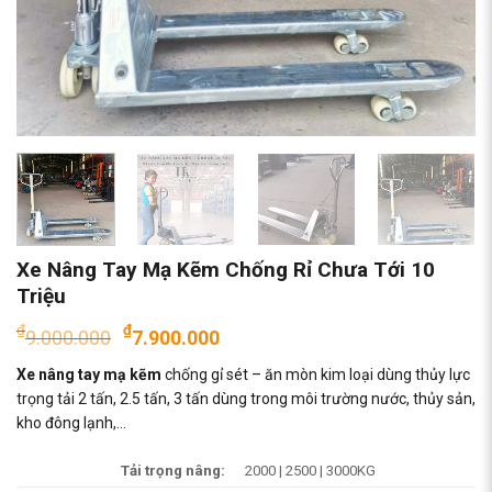
Xe Nâng Tay Mạ Kẽm Chống Rỉ Chưa Tới 10
Triệu
Giá
Giá
₫
₫
9.000.000
7.900.000
gốc
hiện
Xe nâng tay mạ kẽm
chống gỉ sét – ăn mòn kim loại dùng thủy lực
là:
tại
trọng tải 2 tấn, 2.5 tấn, 3 tấn dùng trong môi trường nước, thủy sản,
₫9.000.000.
là:
kho đông lạnh,…
₫7.900.000.
Tải trọng nâng:
2000 | 2500 | 3000KG