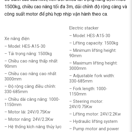
1500kg, chiều cao nâng tối đa 3m, dải chỉnh độ rộng càng và
công suất motor để phù hợp nhịp vận hành theo ca.
Electric stacker
– Model: HES-A15-30
Xe nâng điện
– Lifting capacity: 1500kg
– Model: HES-A15-30
– Minimum lifting height:
– Tải trọng nâng: 1500kg
90mm
– Chiều cao nâng thấp nhất
– Maximum lifting height:
90mm
3000mm
– Chiều cao nâng cao nhất
– Adjustable fork width:
3000mm
330-685mm
– Độ rộng càng điều chỉnh:
– Fork length: 1000-
330-685mm
1150mm
– Chiều dài càng nâng: 1000-
– Steering motor:
1150mm
24V/0.75Kw
– Motor lái: 24V/0.75Kw
– Lifting motor: 24V/2.2Kw
– Motor nâng: 24V/2.2Kw
– Hydraulic lifting system
– Hệ thống kích nâng thủy lực
– Pump motor and power