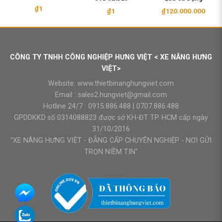
₫
1
₫
1
₫
120.000.000
CÔNG TY TNHH CÔNG NGHIỆP HƯNG VIỆT < XE NÂNG HƯNG
VIỆT>
Website:
www.thietbinanghungviet.com
Email :
sales2.hungviet@gmail.com
Hotline 24/7 :
0915.886.488
|
0707.886.488
GPDDKKD số 0314088823 được sở KH-ĐT TP. HCM cấp ngày
31/10/2016
"XE NÂNG HƯNG VIỆT - ĐẲNG CẤP CHUYÊN NGHIỆP - NƠI GỬI
TRỌN NIỀM TIN"