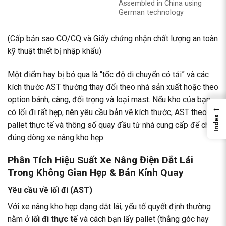
Assembled in China using
German technology
(Cấp bản sao CO/CQ và Giấy chứng nhận chất lượng an toàn
kỹ thuật thiết bị nhập khẩu)
Một điểm hay bị bỏ qua là “tốc độ di chuyển có tải” và các
kích thước AST thường thay đổi theo nhà sản xuất hoặc theo
option bánh, càng, đối trọng và loại mast. Nếu kho của bạn
←
có lối đi rất hẹp, nên yêu cầu bản vẽ kích thước, AST theo
Index
pallet thực tế và thông số quay đầu từ nhà cung cấp để chọn
đúng dòng xe nâng kho hẹp.
Phân Tích Hiệu Suất Xe Nâng Điện Dắt Lái
Trong Không Gian Hẹp & Bán Kính Quay
Yêu cầu về lối đi (AST)
Với xe nâng kho hẹp dạng dắt lái, yếu tố quyết định thường
nằm ở
lối đi thực tế
và cách bạn lấy pallet (thẳng góc hay