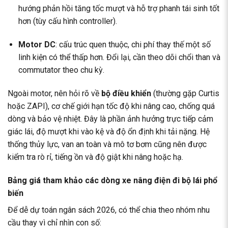
hướng phản hồi tăng tốc mượt và hỗ trợ phanh tái sinh tốt
hơn (tùy cấu hình controller).
Motor DC
: cấu trúc quen thuộc, chi phí thay thế một số
linh kiện có thể thấp hơn. Đổi lại, cần theo dõi chổi than và
commutator theo chu kỳ.
Ngoài motor, nên hỏi rõ về
bộ điều khiển
(thường gặp Curtis
hoặc ZAPI), cơ chế giới hạn tốc độ khi nâng cao, chống quá
dòng và bảo vệ nhiệt. Đây là phần ảnh hưởng trực tiếp cảm
giác lái, độ mượt khi vào kệ và độ ổn định khi tải nặng. Hệ
thống thủy lực, van an toàn và mô tơ bơm cũng nên được
kiểm tra rò rỉ, tiếng ồn và độ giật khi nâng hoặc hạ.
Bảng giá tham khảo các dòng xe nâng điện đi bộ lái phổ
biến
Để dễ dự toán ngân sách 2026, có thể chia theo nhóm nhu
cầu thay vì chỉ nhìn con số: