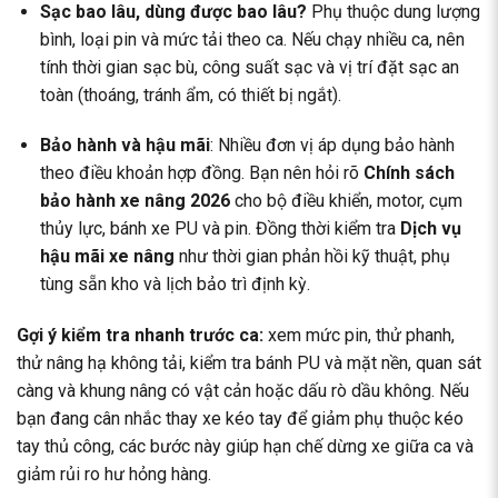
Sạc bao lâu, dùng được bao lâu?
Phụ thuộc dung lượng
bình, loại pin và mức tải theo ca. Nếu chạy nhiều ca, nên
tính thời gian sạc bù, công suất sạc và vị trí đặt sạc an
toàn (thoáng, tránh ẩm, có thiết bị ngắt).
Bảo hành và hậu mãi
: Nhiều đơn vị áp dụng bảo hành
theo điều khoản hợp đồng. Bạn nên hỏi rõ
Chính sách
bảo hành xe nâng 2026
cho bộ điều khiển, motor, cụm
thủy lực, bánh xe PU và pin. Đồng thời kiểm tra
Dịch vụ
hậu mãi xe nâng
như thời gian phản hồi kỹ thuật, phụ
tùng sẵn kho và lịch bảo trì định kỳ.
Gợi ý kiểm tra nhanh trước ca:
xem mức pin, thử phanh,
thử nâng hạ không tải, kiểm tra bánh PU và mặt nền, quan sát
càng và khung nâng có vật cản hoặc dấu rò dầu không. Nếu
bạn đang cân nhắc thay xe kéo tay để
giảm phụ thuộc kéo
tay thủ công
, các bước này giúp hạn chế dừng xe giữa ca và
giảm rủi ro hư hỏng hàng.