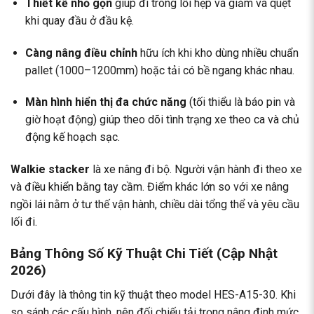
Thiết kế nhỏ gọn
giúp đi trong lối hẹp và giảm va quệt
khi quay đầu ở đầu kệ.
Càng nâng điều chỉnh
hữu ích khi kho dùng nhiều chuẩn
pallet (1000–1200mm) hoặc tải có bề ngang khác nhau.
Màn hình hiển thị đa chức năng
(tối thiểu là báo pin và
giờ hoạt động) giúp theo dõi tình trạng xe theo ca và chủ
động kế hoạch sạc.
Walkie stacker
là xe nâng đi bộ. Người vận hành đi theo xe
và điều khiển bằng tay cầm. Điểm khác lớn so với xe nâng
ngồi lái nằm ở tư thế vận hành, chiều dài tổng thể và yêu cầu
lối đi.
Bảng Thông Số Kỹ Thuật Chi Tiết (Cập Nhật
2026)
Dưới đây là thông tin kỹ thuật theo model HES-A15-30. Khi
so sánh các cấu hình, nên đối chiếu tải trọng nâng định mức