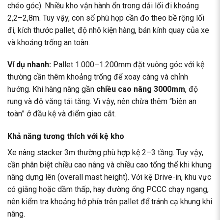
chéo góc). Nhiều kho vận hành ổn trong dải lối đi khoảng
2,2–2,8m. Tuy vậy, con số phù hợp cần đo theo bề rộng lối
đi, kích thước pallet, độ nhô kiện hàng, bán kính quay của xe
và khoảng trống an toàn.
Ví dụ nhanh:
Pallet 1.000–1.200mm đặt vuông góc với kệ
thường cần thêm khoảng trống để xoay càng và chỉnh
hướng. Khi hàng nâng gần
chiều cao nâng 3000mm
, độ
rung và độ văng tải tăng. Vì vậy, nên chừa thêm “biên an
toàn” ở đầu kệ và điểm giao cắt.
Khả năng tương thích với kệ kho
Xe nâng stacker 3m thường phù hợp kệ 2–3 tầng. Tuy vậy,
cần phân biệt chiều cao nâng và chiều cao tổng thể khi khung
nâng dựng lên (overall mast height). Với kệ Drive-in, khu vực
có giằng hoặc dầm thấp, hay đường ống PCCC chạy ngang,
nên kiểm tra khoảng hở phía trên pallet để tránh cạ khung khi
nâng.