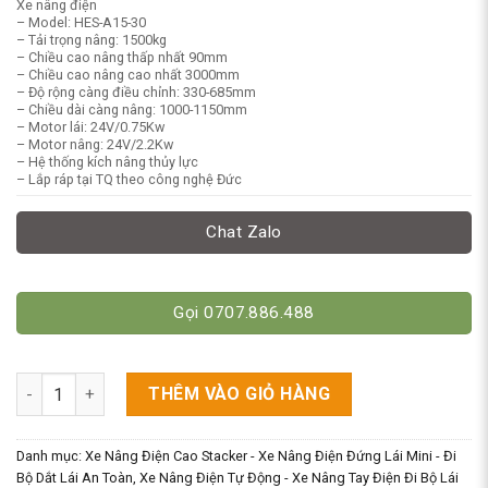
Xe nâng điện
– Model: HES-A15-30
– Tải trọng nâng: 1500kg
– Chiều cao nâng thấp nhất 90mm
– Chiều cao nâng cao nhất 3000mm
– Độ rộng càng điều chỉnh: 330-685mm
– Chiều dài càng nâng: 1000-1150mm
– Motor lái: 24V/0.75Kw
– Motor nâng: 24V/2.2Kw
– Hệ thống kích nâng thủy lực
– Lắp ráp tại TQ theo công nghệ Đức
Chat Zalo
Gọi 0707.886.488
Xe Nâng Điện Dắt Lái 1.5 Tấn (1500kg) Cao 3m – Đi Bộ Nhỏ Gọ
THÊM VÀO GIỎ HÀNG
Danh mục:
Xe Nâng Điện Cao Stacker - Xe Nâng Điện Đứng Lái Mini - Đi
Bộ Dắt Lái An Toàn
,
Xe Nâng Điện Tự Động - Xe Nâng Tay Điện Đi Bộ Lái