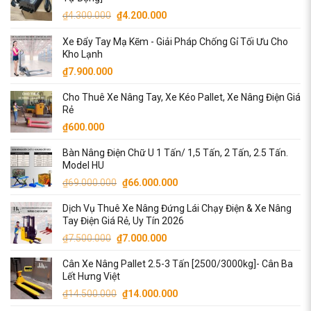
Giá
Giá
₫
4.300.000
₫
4.200.000
gốc
hiện
Xe Đẩy Tay Mạ Kẽm - Giải Pháp Chống Gỉ Tối Ưu Cho
là:
tại
Kho Lạnh
₫4.300.000.
là:
₫
7.900.000
₫4.200.000.
Cho Thuê Xe Nâng Tay, Xe Kéo Pallet, Xe Nâng Điện Giá
Rẻ
₫
600.000
Bàn Nâng Điện Chữ U 1 Tấn/ 1,5 Tấn, 2 Tấn, 2.5 Tấn.
Model HU
Giá
Giá
₫
69.000.000
₫
66.000.000
gốc
hiện
Dịch Vụ Thuê Xe Nâng Đứng Lái Chạy Điện & Xe Nâng
là:
tại
Tay Điện Giá Rẻ, Uy Tín 2026
₫69.000.000.
là:
Giá
Giá
₫
7.500.000
₫
7.000.000
₫66.000.000.
gốc
hiện
Cân Xe Nâng Pallet 2.5-3 Tấn [2500/3000kg]- Cân Ba
là:
tại
Lết Hưng Việt
₫7.500.000.
là:
Giá
Giá
₫
14.500.000
₫
14.000.000
₫7.000.000.
gốc
hiện