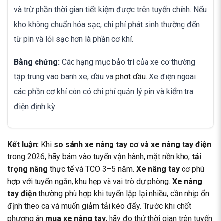
và trừ phần thời gian tiết kiệm được trên tuyến chính. Nếu
kho không chuẩn hóa sạc, chi phí phát sinh thường đến
từ pin và lỗi sạc hơn là phần cơ khí.
Bằng chứng:
Các hạng mục bảo trì của xe cơ thường
tập trung vào bánh xe, dầu và
phớt dầu
. Xe điện ngoài
các phần cơ khí còn có chi phí quản lý pin và kiểm tra
điện định kỳ.
Kết luận:
Khi
so sánh xe nâng tay cơ và xe nâng tay điện
trong 2026, hãy bám vào tuyến vận hành, mặt nền kho,
tải
trọng nâng
thực tế và TCO 3–5 năm.
Xe nâng tay
cơ phù
hợp với tuyến ngắn, khu hẹp và vai trò dự phòng.
Xe nâng
tay điện
thường phù hợp khi tuyến lặp lại nhiều, cần nhịp ổn
định theo ca và muốn giảm tải kéo đẩy. Trước khi chốt
phương án
mua xe nâng tay
, hãy đo thử thời gian trên tuyến