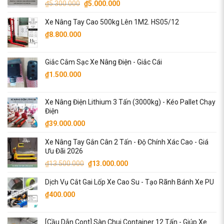
Giá
Giá
₫
5.300.000
₫
5.000.000
₫4.700.000.
gốc
hiện
Xe Nâng Tay Cao 500kg Lên 1M2. HS05/12
là:
tại
₫5.300.000.
là:
₫
8.800.000
₫5.000.000.
Giắc Cắm Sạc Xe Nâng Điện - Giắc Cái
₫
1.500.000
Xe Nâng Điện Lithium 3 Tấn (3000kg) - Kéo Pallet Chạy
Điện
₫
39.000.000
Xe Nâng Tay Gắn Cân 2 Tấn - Độ Chính Xác Cao - Giá
Ưu Đãi 2026
Giá
Giá
₫
13.500.000
₫
13.000.000
gốc
hiện
Dịch Vụ Cắt Gai Lốp Xe Cao Su - Tạo Rãnh Bánh Xe PU
là:
tại
₫13.500.000.
là:
₫
400.000
₫13.000.000.
[Cầu Dẫn Cont] Sàn Chui Container 12 Tấn - Giúp Xe