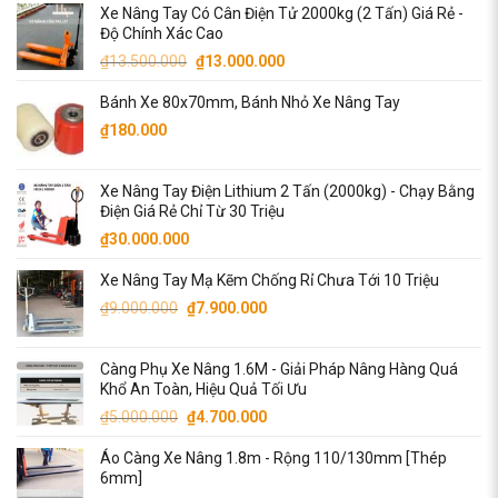
Xe Nâng Tay Có Cân Điện Tử 2000kg (2 Tấn) Giá Rẻ -
là:
tại
Độ Chính Xác Cao
₫14.500.000.
là:
Giá
Giá
₫
13.500.000
₫
13.000.000
₫14.000.000.
gốc
hiện
Bánh Xe 80x70mm, Bánh Nhỏ Xe Nâng Tay
là:
tại
₫13.500.000.
là:
₫
180.000
₫13.000.000.
Xe Nâng Tay Điện Lithium 2 Tấn (2000kg) - Chạy Bằng
Điện Giá Rẻ Chỉ Từ 30 Triệu
₫
30.000.000
Xe Nâng Tay Mạ Kẽm Chống Rỉ Chưa Tới 10 Triệu
Giá
Giá
₫
9.000.000
₫
7.900.000
gốc
hiện
là:
tại
Càng Phụ Xe Nâng 1.6M - Giải Pháp Nâng Hàng Quá
₫9.000.000.
là:
Khổ An Toàn, Hiệu Quả Tối Ưu
₫7.900.000.
Giá
Giá
₫
5.000.000
₫
4.700.000
gốc
hiện
Áo Càng Xe Nâng 1.8m - Rộng 110/130mm [Thép
là:
tại
6mm]
₫5.000.000.
là: