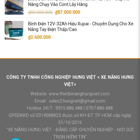
Nâng Chạy Vào Cont Lấy Hàng
Giá
Giá
₫
90.000.000
₫
87.000.000
gốc
hiện
Bình Điện 12V-32Ah Hiệu Xupai - Chuyên Dụng Cho Xe
là:
tại
Nâng Tay Điện Thấp/Cao
₫90.000.000.
là:
₫
2.600.000
₫87.000.000.
CÔNG TY TNHH CÔNG NGHIỆP HƯNG VIỆT < XE NÂNG HƯNG
VIỆT>
Website:
www.thietbinanghungviet.com
Email :
sales2.hungviet@gmail.com
Hotline 24/7 :
0915.886.488
|
0707.886.488
GPDDKKD số 0314088823 được sở KH-ĐT TP. HCM cấp ngày
31/10/2016
"XE NÂNG HƯNG VIỆT - ĐẲNG CẤP CHUYÊN NGHIỆP - NƠI GỬI
TRỌN NIỀM TIN"