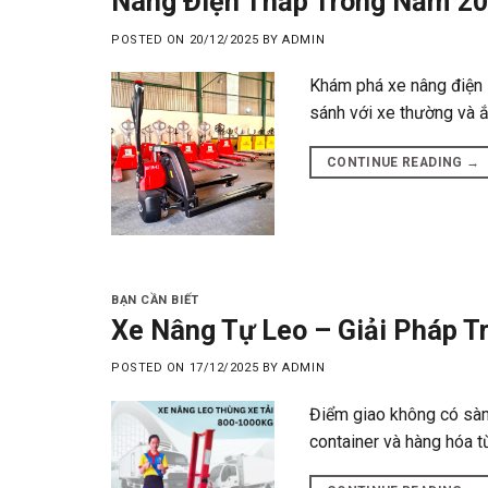
Nâng Điện Thấp Trong Năm 2
POSTED ON
20/12/2025
BY
ADMIN
Khám phá xe nâng điện E
sánh với xe thường và ắ
CONTINUE READING
→
BẠN CẦN BIẾT
Xe Nâng Tự Leo – Giải Pháp T
POSTED ON
17/12/2025
BY
ADMIN
Điểm giao không có sàn 
container và hàng hóa t