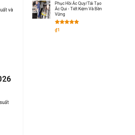
Phục Hồi Ắc Quy/Tái Tạo
Ắc Qui - Tiết Kiệm Và Bền
suất và
Vững
Được xếp
₫
1
hạng
5.00
5 sao
2026
 suất