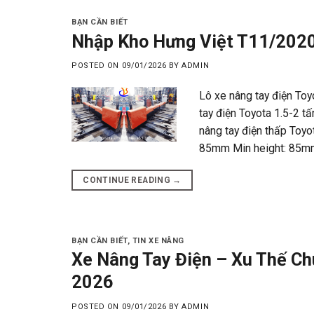
BẠN CẦN BIẾT
Nhập Kho Hưng Việt T11/2020
POSTED ON
09/01/2026
BY
ADMIN
Lô xe nâng tay điện To
tay điện Toyota 1.5-2 t
nâng tay điện thấp Toy
85mm Min height: 85m
CONTINUE READING
→
BẠN CẦN BIẾT
,
TIN XE NÂNG
Xe Nâng Tay Điện – Xu Thế Ch
2026
POSTED ON
09/01/2026
BY
ADMIN