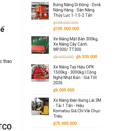
gốc
hiện
Bửng Nâng Di Động - Dock
là:
tại
Nâng Hàng - Sàn Nâng
₫90.000.000.
là:
Thủy Lực 1-1.5-2 Tấn
₫87.000.000.
₫
108.000.000
Tế
Giá
Giá
₫
105.000.000
gốc
hiện
Xe Nâng Mặt Bàn 300kg,
là:
tại
Xe Nâng Cây Cảnh.
₫108.000.000.
là:
WP300/ TT300
₫105.000.000.
Giá
Giá
₫
6.500.000
₫
6.300.000
c thao
gốc
hiện
Xe Nâng Tay Hiệu OPK
là:
tại
1500kg - 3000kg | Công
₫6.500.000.
là:
Nghệ Nhật Bản - Giá Tốt
₫6.300.000.
2026
₫
6.000.000
Xe Nâng Điện Đứng Lái 3M
- Tải 1 Tấn - Hiệu
Komatsu Giá Chỉ Vài Chục
Triệu
₫
75.000.000
 TCO