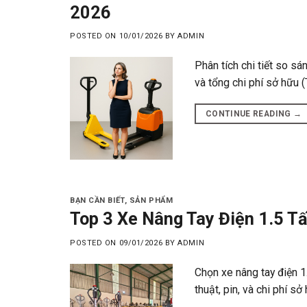
2026
POSTED ON
10/01/2026
BY
ADMIN
Phân tích chi tiết so s
và tổng chi phí sở hữu 
CONTINUE READING
→
BẠN CẦN BIẾT
,
SẢN PHẨM
Top 3 Xe Nâng Tay Điện 1.5 T
POSTED ON
09/01/2026
BY
ADMIN
Chọn xe nâng tay điện 1.
thuật, pin, và chi phí s