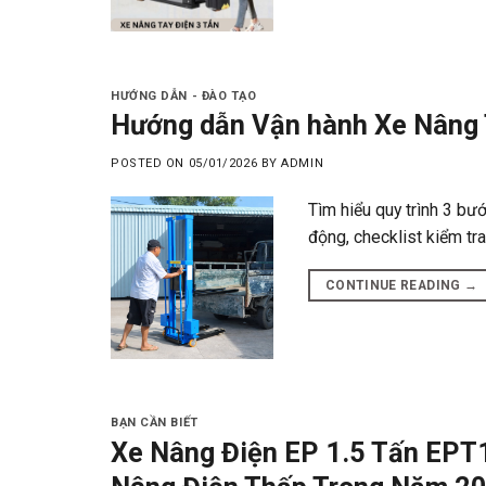
HƯỚNG DẪN - ĐÀO TẠO
Hướng dẫn Vận hành Xe Nâng 
POSTED ON
05/01/2026
BY
ADMIN
Tìm hiểu quy trình 3 bư
động, checklist kiểm tra 
CONTINUE READING
→
BẠN CẦN BIẾT
Xe Nâng Điện EP 1.5 Tấn EPT1