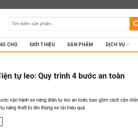
Assign a menu in Theme Option
Tìm
kiếm:
NG CHỦ
GIỚI THIỆU
SẢN PHẨM
DỊCH VỤ
ện tự leo: Quy trình 4 bước an toàn
ước vận hành xe nâng điện tự leo an toàn, bao gồm cách căn chỉ
tự nâng thiết bị lên thùng xe tải hiệu quả.