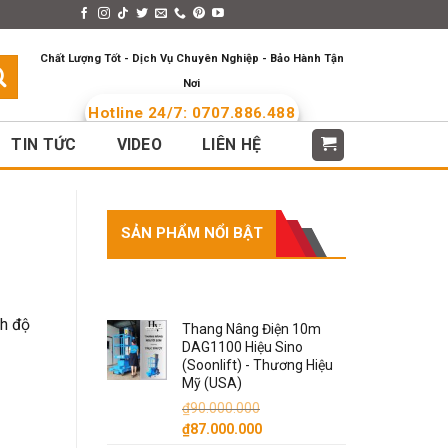
s > Menus
Languages
Chất Lượng Tốt - Dịch Vụ Chuyên Nghiệp - Bảo Hành Tận
Nơi
Hotline 24/7: 0707.886.488
TIN TỨC
VIDEO
LIÊN HỆ
SẢN PHẨM NỔI BẬT
SẢN PHẨM NỔI BẬT
nh độ
Thang Nâng Điện 10m
DAG1100 Hiệu Sino
(Soonlift) - Thương Hiệu
Mỹ (USA)
₫
90.000.000
Giá
Giá
₫
87.000.000