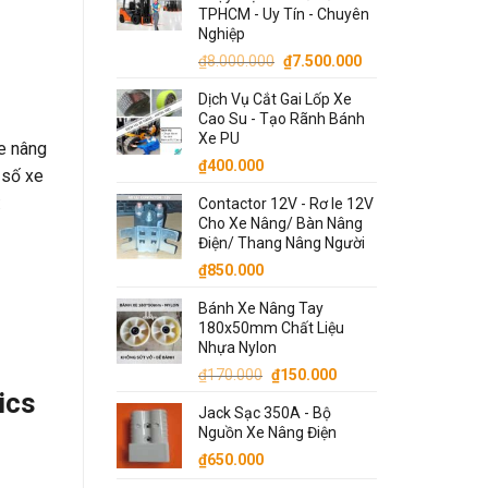
TPHCM - Uy Tín - Chuyên
Nghiệp
Giá
Giá
₫
8.000.000
₫
7.500.000
gốc
hiện
Dịch Vụ Cắt Gai Lốp Xe
là:
tại
Cao Su - Tạo Rãnh Bánh
₫8.000.000.
là:
Xe PU
e nâng
₫7.500.000.
₫
400.000
 số xe
:
Contactor 12V - Rơ le 12V
Cho Xe Nâng/ Bàn Nâng
Điện/ Thang Nâng Người
₫
850.000
Bánh Xe Nâng Tay
180x50mm Chất Liệu
Nhựa Nylon
Giá
Giá
₫
170.000
₫
150.000
gốc
hiện
ics
Jack Sạc 350A - Bộ
là:
tại
Nguồn Xe Nâng Điện
₫170.000.
là:
₫
650.000
₫150.000.