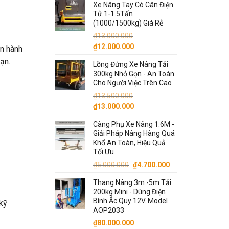
Xe Nâng Tay Có Cân Điện
Tử 1-1.5Tấn
(1000/1500kg) Giá Rẻ
₫
13.000.000
Giá
Giá
₫
12.000.000
ận hành
gốc
hiện
ạn.
Lồng Đứng Xe Nâng Tải
là:
tại
300kg Nhỏ Gọn - An Toàn
₫13.000.000.
là:
Cho Người Việc Trên Cao
₫12.000.000.
₫
13.500.000
Giá
Giá
₫
13.000.000
gốc
hiện
Càng Phụ Xe Nâng 1.6M -
là:
tại
Giải Pháp Nâng Hàng Quá
₫13.500.000.
là:
Khổ An Toàn, Hiệu Quả
₫13.000.000.
Tối Ưu
Giá
Giá
₫
5.000.000
₫
4.700.000
gốc
hiện
Thang Nâng 3m -5m Tải
là:
tại
200kg Mini - Dùng Điện
₫5.000.000.
là:
Bình Ắc Quy 12V. Model
kỹ
₫4.700.000.
AOP2033
₫
80.000.000