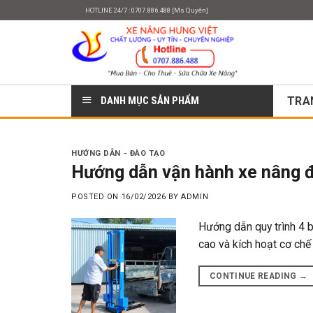
Skip
HOTLINE 24/7 : 0707.886.488 [Ms Quyên]
to
content
DANH MỤC SẢN PHẨM
TRA
HƯỚNG DẪN - ĐÀO TẠO
Hướng dẫn vận hành xe nâng đi
POSTED ON
16/02/2026
BY
ADMIN
Hướng dẫn quy trình 4 b
cao và kích hoạt cơ chế 
CONTINUE READING
→