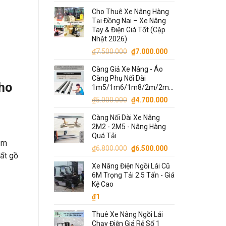
Cho Thuê Xe Nâng Hàng
Tại Đồng Nai – Xe Nâng
Tay & Điện Giá Tốt (Cập
Nhật 2026)
Giá
Giá
₫
7.500.000
₫
7.000.000
gốc
hiện
Càng Giả Xe Nâng - Áo
là:
tại
Càng Phụ Nối Dài
₫7.500.000.
là:
ho
1m5/1m6/1m8/2m/2m2/2m5/3m
₫7.000.000.
Giá
Giá
₫
5.000.000
₫
4.700.000
gốc
hiện
Càng Nối Dài Xe Nâng
là:
tại
2M2 - 2M5 - Nâng Hàng
₫5.000.000.
là:
Quá Tải
₫4.700.000.
tầm
Giá
Giá
₫
6.800.000
₫
6.500.000
đất gồ
gốc
hiện
Xe Nâng Điện Ngồi Lái Cũ
là:
tại
6M Trọng Tải 2.5 Tấn - Giá
₫6.800.000.
là:
Kệ Cao
₫6.500.000.
₫
1
Thuê Xe Nâng Ngồi Lái
Chạy Điện Giá Rẻ Số 1