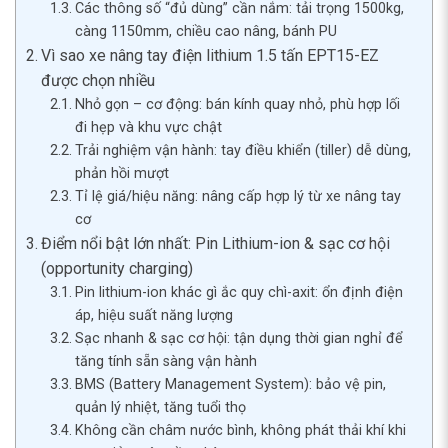
Các thông số “đủ dùng” cần nắm: tải trọng 1500kg,
càng 1150mm, chiều cao nâng, bánh PU
Vì sao xe nâng tay điện lithium 1.5 tấn EPT15-EZ
được chọn nhiều
Nhỏ gọn – cơ động: bán kính quay nhỏ, phù hợp lối
đi hẹp và khu vực chật
Trải nghiệm vận hành: tay điều khiển (tiller) dễ dùng,
phản hồi mượt
Tỉ lệ giá/hiệu năng: nâng cấp hợp lý từ xe nâng tay
cơ
Điểm nổi bật lớn nhất: Pin Lithium-ion & sạc cơ hội
(opportunity charging)
Pin lithium-ion khác gì ắc quy chì-axit: ổn định điện
áp, hiệu suất năng lượng
Sạc nhanh & sạc cơ hội: tận dụng thời gian nghỉ để
tăng tính sẵn sàng vận hành
BMS (Battery Management System): bảo vệ pin,
quản lý nhiệt, tăng tuổi thọ
Không cần châm nước bình, không phát thải khí khi