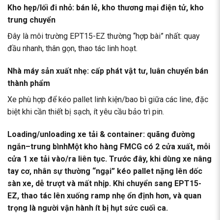
Kho hẹp/lối đi nhỏ: bán lẻ, kho thương mại điện tử, kho
trung chuyển
Đây là môi trường EPT15-EZ thường “hợp bài” nhất: quay
đầu nhanh, thân gọn, thao tác linh hoạt.
Nhà máy sản xuất nhẹ: cấp phát vật tư, luân chuyển bán
thành phẩm
Xe phù hợp để kéo pallet linh kiện/bao bì giữa các line, đặc
biệt khi cần thiết bị sạch, ít yêu cầu bảo trì pin.
Loading/unloading xe tải & container: quãng đường
ngắn–trung bìnhMột kho hàng FMCG có 2 cửa xuất, mỗi
cửa 1 xe tải vào/ra liên tục. Trước đây, khi dùng xe nâng
tay cơ, nhân sự thường “ngại” kéo pallet nặng lên dốc
sàn xe, dễ trượt và mất nhịp. Khi chuyển sang EPT15-
EZ, thao tác lên xuống ramp nhẹ ổn định hơn, và quan
trọng là người vận hành ít bị hụt sức cuối ca.