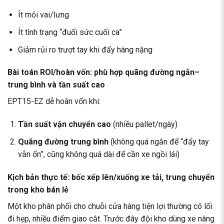
Ít mỏi vai/lưng
Ít tình trạng “đuối sức cuối ca”
Giảm rủi ro trượt tay khi đẩy hàng nặng
Bài toán ROI/hoàn vốn: phù hợp quãng đường ngắn–
trung bình và tần suất cao
EPT15-EZ dễ hoàn vốn khi:
Tần suất vận chuyển cao
(nhiều pallet/ngày)
Quãng đường trung bình
(không quá ngắn để “đẩy tay
vẫn ổn”, cũng không quá dài để cần xe ngồi lái)
Kịch bản thực tế: bốc xếp lên/xuống xe tải, trung chuyển
trong kho bán lẻ
Một kho phân phối cho chuỗi cửa hàng tiện lợi thường có lối
đi hẹp, nhiều điểm giao cắt. Trước đây đội kho dùng xe nâng