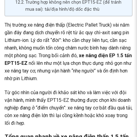
Trường hợp không nên chọn EPT15-EZ (để tránh
mua sai): tải/địa hình/độ dốc đặc thù
Thị trường xe nâng điện thấp (Electric Pallet Truck) vài năm
gần đây đang dịch chuyển rõ rệt từ ắc quy chì-axit sang pin
Lithium-ion. Lý do rất “đời”: kho cần chạy liên tục, cần sạc
nhanh, không muốn tốn công châm nước bình hay dành riêng
một phòng sạc. Trong bối cảnh đó,
xe nâng điện EP 1.5 tấn
EPT15-EZ
nổi lên như một lựa chọn thực dụng: nhỏ gọn như
xe nâng tay cơ, nhưng vận hành “nhẹ người” và ổn định hơn
nhờ pin Lithium.
Từ góc nhìn của người đi khảo sát kho và làm việc với đội
vận hành, mình thấy EPT15-EZ thường được chọn khi doanh
nghiệp đang ở “điểm chuyển”: xe nâng tay cơ bắt đầu quá tải,
còn xe nâng điện lớn thì lại cồng kềnh hoặc khó xoay trong
lối đi hẹp.
Tổng quan nhanh về xe nâng điện thấp 1.5 tấn