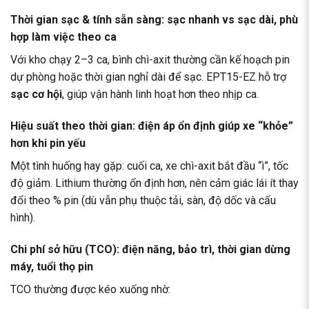
Thời gian sạc & tính sẵn sàng: sạc nhanh vs sạc dài, phù
hợp làm việc theo ca
Với kho chạy 2–3 ca, bình chì-axit thường cần kế hoạch pin
dự phòng hoặc thời gian nghỉ dài để sạc. EPT15-EZ hỗ trợ
sạc cơ hội
, giúp vận hành linh hoạt hơn theo nhịp ca.
Hiệu suất theo thời gian: điện áp ổn định giúp xe “khỏe”
hơn khi pin yếu
Một tình huống hay gặp: cuối ca, xe chì-axit bắt đầu “ì”, tốc
độ giảm. Lithium thường ổn định hơn, nên cảm giác lái ít thay
đổi theo % pin (dù vẫn phụ thuộc tải, sàn, độ dốc và cấu
hình).
Chi phí sở hữu (TCO): điện năng, bảo trì, thời gian dừng
máy, tuổi thọ pin
TCO thường được kéo xuống nhờ: