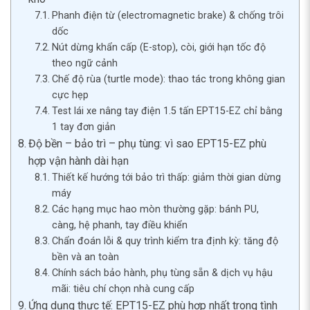
Phanh điện từ (electromagnetic brake) & chống trôi
dốc
Nút dừng khẩn cấp (E-stop), còi, giới hạn tốc độ
theo ngữ cảnh
Chế độ rùa (turtle mode): thao tác trong không gian
cực hẹp
Test lái xe nâng tay điện 1.5 tấn EPT15-EZ chỉ bằng
1 tay đơn giản
Độ bền – bảo trì – phụ tùng: vì sao EPT15-EZ phù
hợp vận hành dài hạn
Thiết kế hướng tới bảo trì thấp: giảm thời gian dừng
máy
Các hạng mục hao mòn thường gặp: bánh PU,
càng, hệ phanh, tay điều khiển
Chẩn đoán lỗi & quy trình kiểm tra định kỳ: tăng độ
bền và an toàn
Chính sách bảo hành, phụ tùng sẵn & dịch vụ hậu
mãi: tiêu chí chọn nhà cung cấp
Ứng dụng thực tế: EPT15-EZ phù hợp nhất trong tình