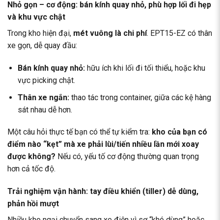
Nhỏ gọn – cơ động: bán kính quay nhỏ, phù hợp lối đi hẹp
và khu vực chật
Trong kho hiện đại,
mét vuông là chi phí
. EPT15-EZ có thân
xe gọn, dễ quay đầu:
Bán kính quay nhỏ:
hữu ích khi lối đi tối thiểu, hoặc khu
vực picking chật.
Thân xe ngắn:
thao tác trong container, giữa các kệ hàng
sát nhau dễ hơn.
Một câu hỏi thực tế bạn có thể tự kiểm tra:
kho của bạn có
điểm nào “kẹt” mà xe phải lùi/tiến nhiều lần mới xoay
được không?
Nếu có, yếu tố cơ động thường quan trọng
hơn cả tốc độ.
Trải nghiệm vận hành: tay điều khiển (tiller) dễ dùng,
phản hồi mượt
Nhiều kho ngại chuyển sang xe điện vì sợ “khó dùng” hoặc