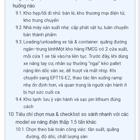
huống nào
Kho hẹp/lối đi nhỏ: bán lẻ, kho thương mại điện tử,
kho trung chuyển
Nhà máy sản xuất nhẹ: cấp phát vật tư, luân chuyển
bán thành phẩm
Loading/unloading xe tải & container: quãng đường
ngắn–trung bìnhMột kho hàng FMCG có 2 cửa xuất,
mỗi cửa 1 xe tải vào/ra liên tục. Trước đây, khi dùng
xe nâng tay cơ, nhân sự thường “ngại” kéo pallet
nặng lên dốc sàn xe, dễ trượt và mất nhịp. Khi
chuyển sang EPT15-EZ, thao tác lên xuống ramp
nhẹ ổn định hơn, và quan trọng là người vận hành ít
bị hụt sức cuối ca.
Kho lạnh: lưu ý vận hành và sạc pin lithium đúng
cách
Tiêu chí chọn mua & checklist so sánh nhanh với các
model xe nâng điện thấp 1.5 tấn khác
Chọn theo bài toán công việc: tần suất, quãng
đường, độ dốc, chất lượng sàn