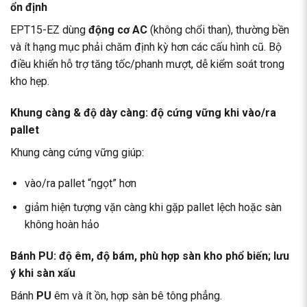
ổn định
EPT15-EZ dùng
động cơ AC
(không chổi than), thường bền
và ít hạng mục phải chăm định kỳ hơn các cấu hình cũ. Bộ
điều khiển hỗ trợ tăng tốc/phanh mượt, dễ kiểm soát trong
kho hẹp.
Khung càng & độ dày càng: độ cứng vững khi vào/ra
pallet
Khung càng cứng vững giúp:
vào/ra pallet “ngọt” hơn
giảm hiện tượng vặn càng khi gặp pallet lệch hoặc sàn
không hoàn hảo
Bánh PU: độ êm, độ bám, phù hợp sàn kho phổ biến; lưu
ý khi sàn xấu
Bánh
PU
êm và ít ồn, hợp sàn bê tông phẳng.