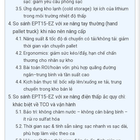
sạc: giảm yêu cầu phòng sạc
Ứng dụng kho lạnh (cold storage): lợi ích của lithium
trong môi trường nhiệt độ thấp
So sánh EPT15-EZ với xe nâng tay thường (hand
pallet truck): khi nào nên nâng cấp
Năng suất & tốc độ di chuyển có tải/không tải: giảm
thời gian vận chuyển pallet
Ergonomics: giảm sức kéo/đẩy, hạn chế chấn
thương cho nhân sự kho
Bài toán ROI/hoàn vốn: phù hợp quãng đường
ngắn–trung bình và tần suất cao
Kịch bản thực tế: bốc xếp lên/xuống xe tải, trung
chuyển trong kho bán lẻ
So sánh EPT15-EZ với xe nâng điện thấp ắc quy chì:
khác biệt về TCO và vận hành
Bảo trì: không châm nước – không cân bằng bình –
ít rủi ro sulfat hóa
Thời gian sạc & tính sẵn sàng: sạc nhanh vs sạc dài,
phù hợp làm việc theo ca