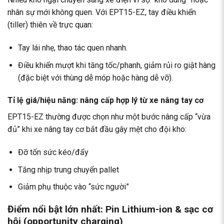
nhân sự mới không quen. Với EPT15-EZ, tay điều khiển
(tiller) thiên về trực quan:
Tay lái nhẹ, thao tác quen nhanh.
Điều khiển mượt khi tăng tốc/phanh, giảm rủi ro giật hàng
(đặc biệt với thùng dễ móp hoặc hàng dễ vỡ).
Tỉ lệ giá/hiệu năng: nâng cấp hợp lý từ xe nâng tay cơ
EPT15-EZ thường được chọn như một bước nâng cấp “vừa
đủ” khi xe nâng tay cơ bắt đầu gây mệt cho đội kho:
Đỡ tốn sức kéo/đẩy
Tăng nhịp trung chuyển pallet
Giảm phụ thuộc vào “sức người”
Điểm nổi bật lớn nhất: Pin Lithium-ion & sạc cơ
hội (opportunity charging)