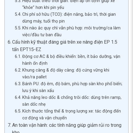
Hiệu suất theo thời gian: điện áp ổn định giúp xe
“khỏe” hơn khi pin yếu
Chi phí sở hữu (TCO): điện năng, bảo trì, thời gian
dừng máy, tuổi thọ pin
Khi nào ắc quy chì vẫn phù hợp: môi trường/ca làm
việc/đầu tư ban đầu
Cấu hình kỹ thuật đáng giá trên xe nâng điện EP 1.5
tấn EPT15-EZ
Động cơ AC & bộ điều khiển: bền, ít bảo dưỡng, vận
hành ổn định
Khung càng & độ dày càng: độ cứng vững khi
vào/ra pallet
Bánh PU: độ êm, độ bám, phù hợp sàn kho phổ biến;
lưu ý khi sàn xấu
Khả năng leo dốc & chống trôi dốc: dùng trên ramp,
sàn dốc nhẹ
Kích thước tổng thể & trọng lượng xe: tác động đến
cơ động và vận chuyển
An toàn vận hành: các tính năng giúp giảm rủi ro trong
kho