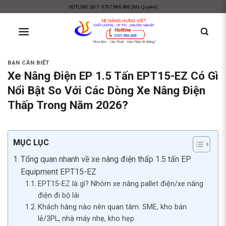
Skip
HOTLINE 24/7 : 0707.886.488 [Ms Quyên]
to
content
BẠN CẦN BIẾT
Xe Nâng Điện EP 1.5 Tấn EPT15-EZ Có Gì
Nổi Bật So Với Các Dòng Xe Nâng Điện
Thấp Trong Năm 2026?
MỤC LỤC
Tổng quan nhanh về xe nâng điện thấp 1.5 tấn EP
Equipment EPT15-EZ
EPT15-EZ là gì? Nhóm xe nâng pallet điện/xe nâng
điện đi bộ lái
Khách hàng nào nên quan tâm: SME, kho bán
lẻ/3PL, nhà máy nhẹ, kho hẹp