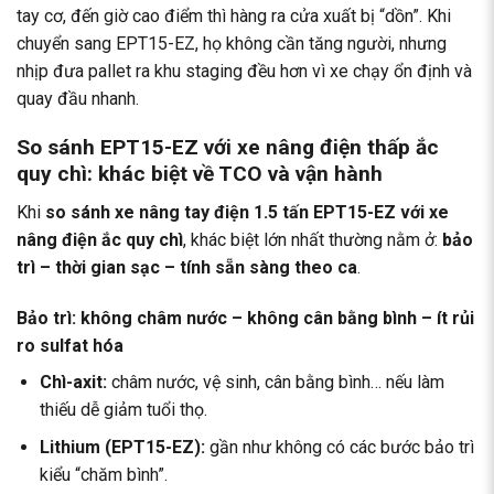
tay cơ, đến giờ cao điểm thì hàng ra cửa xuất bị “dồn”. Khi
chuyển sang EPT15-EZ, họ không cần tăng người, nhưng
nhịp đưa pallet ra khu staging đều hơn vì xe chạy ổn định và
quay đầu nhanh.
So sánh EPT15-EZ với xe nâng điện thấp ắc
quy chì: khác biệt về TCO và vận hành
Khi
so sánh
xe nâng tay điện 1.5 tấn
EPT15-EZ với xe
nâng điện ắc quy chì
, khác biệt lớn nhất thường nằm ở:
bảo
trì – thời gian sạc – tính sẵn sàng theo ca
.
Bảo trì: không châm nước – không cân bằng bình – ít rủi
ro sulfat hóa
Chì-axit:
châm nước, vệ sinh, cân bằng bình… nếu làm
thiếu dễ giảm tuổi thọ.
Lithium (EPT15-EZ):
gần như không có các bước bảo trì
kiểu “chăm bình”.