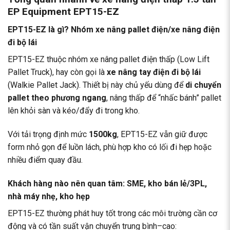
EP Equipment EPT15-EZ
EPT15-EZ là gì? Nhóm xe nâng pallet điện/xe nâng điện
đi bộ lái
EPT15-EZ thuộc nhóm xe nâng pallet điện thấp (Low Lift
Pallet Truck), hay còn gọi là
xe nâng tay điện đi bộ lái
(Walkie Pallet Jack). Thiết bị này chủ yếu dùng để
di chuyển
pallet theo phương ngang
, nâng thấp để “nhấc bánh” pallet
lên khỏi sàn và kéo/đẩy đi trong kho.
Với tải trọng định mức
1500kg
, EPT15-EZ vẫn giữ được
form nhỏ gọn để luồn lách, phù hợp kho có lối đi hẹp hoặc
nhiều điểm quay đầu.
Khách hàng nào nên quan tâm: SME, kho bán lẻ/3PL,
nhà máy nhẹ, kho hẹp
EPT15-EZ thường phát huy tốt trong các môi trường cần cơ
động và có tần suất vận chuyển trung bình–cao: