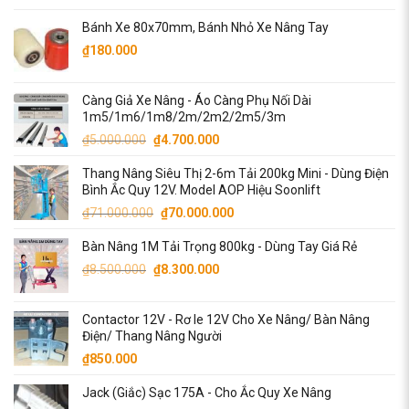
gốc
hiện
Bánh Xe 80x70mm, Bánh Nhỏ Xe Nâng Tay
là:
tại
₫90.000.000.
là:
₫
180.000
₫87.000.000.
Càng Giả Xe Nâng - Áo Càng Phụ Nối Dài
1m5/1m6/1m8/2m/2m2/2m5/3m
Giá
Giá
₫
5.000.000
₫
4.700.000
gốc
hiện
Thang Nâng Siêu Thị 2-6m Tải 200kg Mini - Dùng Điện
là:
tại
Bình Ắc Quy 12V. Model AOP Hiệu Soonlift
₫5.000.000.
là:
Giá
Giá
₫
71.000.000
₫
70.000.000
₫4.700.000.
gốc
hiện
Bàn Nâng 1M Tải Trọng 800kg - Dùng Tay Giá Rẻ
là:
tại
Giá
Giá
₫71.000.000.
là:
₫
8.500.000
₫
8.300.000
gốc
hiện
₫70.000.000.
là:
tại
Contactor 12V - Rơ le 12V Cho Xe Nâng/ Bàn Nâng
₫8.500.000.
là:
Điện/ Thang Nâng Người
₫8.300.000.
₫
850.000
Jack (Giắc) Sạc 175A - Cho Ắc Quy Xe Nâng