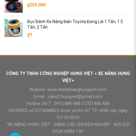
₫
250.000
₫7.900.000.
Bọc Bánh Xe Nâng Điện Toyota Đứng Lái 1 Tấn, 1.5
Tấn, 2 Tấn
₫
1
CÔNG TY TNHH CÔNG NGHIỆP HƯNG VIỆT < XE NÂNG HƯNG
VIỆT>
Website:
www.thietbinanghungviet.com
Email :
sales2.hungviet@gmail.com
Hotline 24/7 :
0915.886.488
|
0707.886.488
GPDDKKD số 0314088823 được sở KH-ĐT TP. HCM cấp ngày
31/10/2016
"XE NÂNG HƯNG VIỆT - ĐẲNG CẤP CHUYÊN NGHIỆP - NƠI GỬI
TRỌN NIỀM TIN"