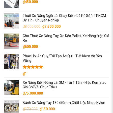
₫
450.000
Thuê Xe Nâng Ngồi Lái Chạy Điện Giá Rẻ Số 1 TPHCM -
Uy Tín - Chuyên Nghiệp
Giá
Giá
₫
8.000.000
₫
7.500.000
gốc
hiện
Cho Thuê Xe Nâng Tay, Xe Kéo Pallet, Xe Nâng Điện Giá
là:
tại
Rẻ
₫8.000.000.
là:
₫
600.000
₫7.500.000.
Phục Hồi Ắc Quy/Tái Tạo Ắc Qui - Tiết Kiệm Và Bền
Vững
Được xếp
₫
1
hạng
5.00
5 sao
Xe Nâng Điện Đứng Lái 3M - Tải 1 Tấn - Hiệu Komatsu
Giá Chỉ Vài Chục Triệu
₫
75.000.000
Bánh Xe Nâng Tay 180x50mm Chất Liệu Nhựa Nylon
Giá
Giá
₫
170.000
₫
150.000