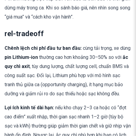
dừng máy trong ca. Khi so sánh báo giá, nên nhìn song song
“giá mua” và “cách kho vận hành”.
rel-tradeoff
Chênh lệch chi phí đầu tư ban đầu:
cùng tải trọng, xe dùng
pin Lithium-ion
thường cao hơn khoảng 30–50% so với
ắc
quy chì axit
, tùy dung lượng, chất lượng cell, chuẩn BMS và
công suất sạc. Đổi lại, Lithium phù hợp với mô hình sạc
tranh thủ giữa ca (opportunity charging), ít hạng mục bảo
dưỡng và giảm rủi ro do sạc thiếu hoặc sạc không đều.
Lợi ích kinh tế dài hạn:
nếu kho chạy 2–3 ca hoặc có “đợt
cao điểm” xuất nhập, thời gian sạc nhanh 1–2 giờ (tùy bộ
sạc và kWh) thường giúp giảm thời gian chết và giữ nhịp vận
hành ổn định. Ngược lại, ắc quy chì phù hợp khi bạn có lịch