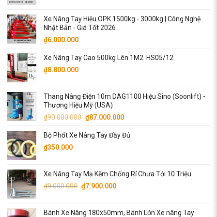
gốc
hiện
là:
tại
Xe Nâng Tay Hiệu OPK 1500kg - 3000kg | Công Nghệ
₫170.000.
là:
Nhật Bản - Giá Tốt 2026
₫150.000.
₫
6.000.000
Xe Nâng Tay Cao 500kg Lên 1M2. HS05/12
₫
8.800.000
Thang Nâng Điện 10m DAG1100 Hiệu Sino (Soonlift) -
Thương Hiệu Mỹ (USA)
Giá
Giá
₫
90.000.000
₫
87.000.000
gốc
hiện
Bộ Phốt Xe Nâng Tay Đầy Đủ
là:
tại
₫90.000.000.
là:
₫
350.000
₫87.000.000.
Xe Nâng Tay Mạ Kẽm Chống Rỉ Chưa Tới 10 Triệu
Giá
Giá
₫
9.000.000
₫
7.900.000
gốc
hiện
là:
tại
Bánh Xe Nâng 180x50mm, Bánh Lớn Xe nâng Tay
₫9.000.000.
là: