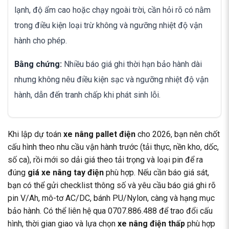
lạnh, độ ẩm cao hoặc chạy ngoài trời, cần hỏi rõ có nằm
trong điều kiện loại trừ không và ngưỡng nhiệt độ vận
hành cho phép.
Bằng chứng:
Nhiều báo giá ghi thời hạn bảo hành dài
nhưng không nêu điều kiện sạc và ngưỡng nhiệt độ vận
hành, dẫn đến tranh chấp khi phát sinh lỗi.
Khi lập dự toán
xe nâng pallet điện
cho 2026, bạn nên chốt
cấu hình theo nhu cầu vận hành trước (tải thực, nền kho, dốc,
số ca), rồi mới so dải giá theo tải trọng và loại pin để ra
đúng
giá xe nâng tay điện
phù hợp. Nếu cần báo giá sát,
bạn có thể gửi checklist thông số và yêu cầu báo giá ghi rõ
pin V/Ah, mô-tơ AC/DC, bánh PU/Nylon, càng và hạng mục
bảo hành. Có thể liên hệ qua
0707.886.488
để trao đổi cấu
hình, thời gian giao và lựa chọn
xe nâng điện thấp
phù hợp