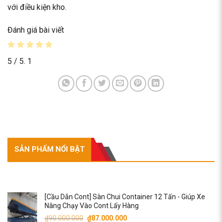
với điều kiện kho.
Đánh giá bài viết
5
/ 5.
1
SẢN PHẨM NỔI BẬT
SẢN PHẨM NỔI BẬT
[Cầu Dẫn Cont] Sàn Chui Container 12 Tấn - Giúp Xe
Nâng Chạy Vào Cont Lấy Hàng
Giá
Giá
₫
90.000.000
₫
87.000.000