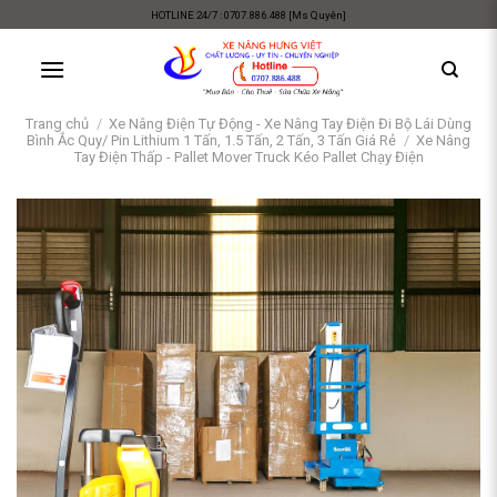
Skip
HOTLINE 24/7 : 0707.886.488 [Ms Quyên]
to
content
Trang chủ
/
Xe Nâng Điện Tự Động - Xe Nâng Tay Điện Đi Bộ Lái Dùng
Bình Ắc Quy/ Pin Lithium 1 Tấn, 1.5 Tấn, 2 Tấn, 3 Tấn Giá Rẻ
/
Xe Nâng
Tay Điện Thấp - Pallet Mover Truck Kéo Pallet Chạy Điện