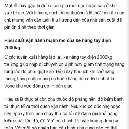
Một lỗi hay gặp là để xe cạn pin mới sạc hoặc sạc ở khu
vực bí gió. Với lithium, cách dùng thường “dễ thở” hơn ắc quy
chì, nhưng vẫn cần tuân thủ hướng dẫn của nhà sản xuất để
pin ổn định theo thời gian.
Hiệu suất vận hành mạnh mẽ của xe nâng tay điện
2000kg
Ở các tuyến xuất hàng lặp lại, xe nâng tay điện 2000kg
thường giúp nhịp di chuyển ổn định hơn, giảm tình trạng hàng
rung lắc do phải giật kéo. Điều này hữu ích khi chở hàng
thùng, hàng quấn màng co hoặc hàng dễ xô lệch, nhất là
trong khu vực đóng gói – bàn giao.
Hiệu suất thực tế còn phụ thuộc độ phẳng nền, độ bám bánh,
tải thực tế và thói quen vận hành. Nếu kho có dốc nhẹ hoặc
nền epoxy trơn, nên chạy thử có tải để đánh giá khả năng
kiểm soát tốc độ, độ “ăn” của bánh PU và khoảng dừng an
toàn. Với một số phiên bản cấu hình, nhà cung cấp có thể