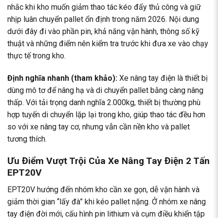
nhắc khi kho muốn giảm thao tác kéo đẩy thủ công và giữ
nhịp luân chuyển pallet ổn định trong năm 2026. Nội dung
dưới đây đi vào phần pin, khả năng vận hành, thông số kỹ
thuật và những điểm nên kiểm tra trước khi đưa xe vào chạy
thực tế trong kho.
Định nghĩa nhanh (tham khảo):
Xe nâng tay điện là thiết bị
dùng mô tơ để nâng hạ và di chuyển pallet
bằng càng nâng
thấp. Với tải trọng danh nghĩa 2.000kg, thiết bị thường phù
hợp tuyến di chuyển lặp lại trong kho, giúp thao tác đều hơn
so với xe nâng tay cơ, nhưng vẫn cần nền kho và pallet
tương thích.
Ưu Điểm Vượt Trội Của Xe Nâng Tay Điện 2 Tấn
EPT20V
EPT20V hướng đến nhóm kho cần xe gọn, dễ vận hành và
giảm thời gian “lấy đà” khi kéo pallet nặng. Ở nhóm xe nâng
tay điện đời mới,
cấu hình pin lithium và cụm điều khiển tập