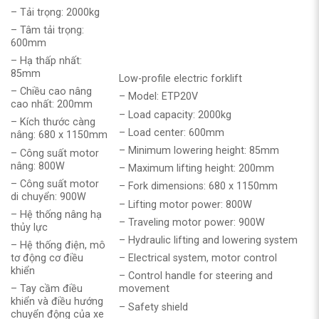
– Tải trọng: 2000kg
– Tâm tải trọng:
600mm
– Hạ thấp nhất:
85mm
Low-profile electric forklift
– Chiều cao nâng
– Model: ETP20V
cao nhất: 200mm
– Load capacity: 2000kg
– Kích thước càng
– Load center: 600mm
nâng: 680 x 1150mm
– Minimum lowering height: 85mm
– Công suất motor
nâng: 800W
– Maximum lifting height: 200mm
– Công suất motor
– Fork dimensions: 680 x 1150mm
di chuyển: 900W
– Lifting motor power: 800W
– Hệ thống nâng hạ
– Traveling motor power: 900W
thủy lực
– Hydraulic lifting and lowering system
– Hệ thống điện, mô
tơ động cơ điều
– Electrical system, motor control
khiển
– Control handle for steering and
– Tay cầm điều
movement
khiển và điều hướng
– Safety shield
chuyển động của xe