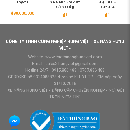
Toyota
Xe Nâng Forklift
Hiệu BT –
Cũ 3000kg
TOYOTA
₫
80.000.000
₫
1
₫
1
CÔNG TY TNHH CÔNG NGHIỆP HƯNG VIỆT < XE NÂNG HƯNG
VIỆT>
Website:
www.thietbinanghungviet.com
Email :
sales2.hungviet@gmail.com
Hotline 24/7 :
0915.886.488
|
0707.886.488
GPDDKKD số 0314088823 được sở KH-ĐT TP. HCM cấp ngày
31/10/2016
"XE NÂNG HƯNG VIỆT - ĐẲNG CẤP CHUYÊN NGHIỆP - NƠI GỬI
TRỌN NIỀM TIN"