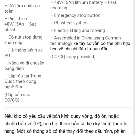
– 48V/15Ah lithium battery – Fast
– Có tấm chắn an
charging
toàn
– Emergency stop button
– Pin lithium
– PU wheel system
48V/15Ah – Sạc
nhanh
– Electric lifting and moving
– Có nút stop dừng
– Assembled in China using German
khẩn cấp
technology
xe tay cơ vẫn có thể phù hợp
hơn về chi phí đầu tư ban đầu
.
– Hệ thống bánh xe
PU
(CO/CQ copy provided)
– Nâng và di chuyển
bằng điện
– Lắp ráp tại Trung
Quốc theo công
nghệ Đức
(Cấp bản sao
CO/CQ)
Nếu kho có yêu cầu về bán kính quay vòng, độ ồn, hoặc
chuẩn bảo vệ (IP), nên hỏi thêm bản tài liệu kỹ thuật theo lô
hàng. Một số thông số có thể thay đổi theo cấu hình, phiên