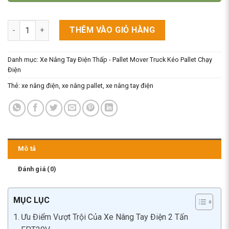
Xe Nâng Tay Điện 2 Tấn EPT20V Pin Lithium Sạc Nhanh số lượ
THÊM VÀO GIỎ HÀNG
Danh mục:
Xe Nâng Tay Điện Thấp - Pallet Mover Truck Kéo Pallet Chạy
Điện
Thẻ:
xe nâng điện
,
xe nâng pallet
,
xe nâng tay điện
Mô tả
Đánh giá (0)
MỤC LỤC
Ưu Điểm Vượt Trội Của Xe Nâng Tay Điện 2 Tấn