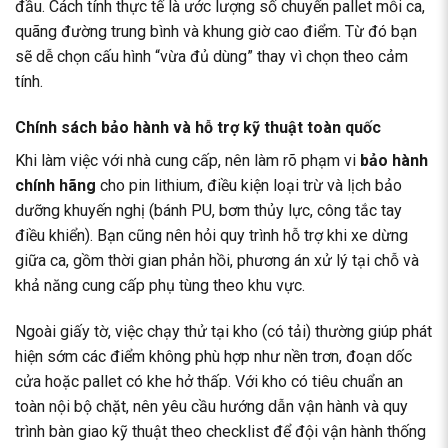
đầu. Cách tính thực tế là ước lượng số chuyến pallet mỗi ca,
quãng đường trung bình và khung giờ cao điểm. Từ đó bạn
sẽ dễ chọn cấu hình “vừa đủ dùng” thay vì chọn theo cảm
tính.
Chính sách bảo hành và hỗ trợ kỹ thuật toàn quốc
Khi làm việc với nhà cung cấp, nên làm rõ phạm vi
bảo hành
chính hãng
cho pin lithium, điều kiện loại trừ và lịch bảo
dưỡng khuyến nghị (bánh PU, bơm thủy lực, công tắc tay
điều khiển). Bạn cũng nên hỏi quy trình hỗ trợ khi xe dừng
giữa ca, gồm thời gian phản hồi, phương án xử lý tại chỗ và
khả năng cung cấp phụ tùng theo khu vực.
Ngoài giấy tờ, việc chạy thử tại kho (có tải) thường giúp phát
hiện sớm các điểm không phù hợp như nền trơn, đoạn dốc
cửa hoặc pallet có khe hở thấp. Với kho có tiêu chuẩn an
toàn nội bộ chặt, nên yêu cầu hướng dẫn vận hành và quy
trình bàn giao kỹ thuật theo checklist để đội vận hành thống