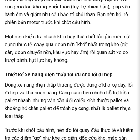
dùng
motor không chổi than
(tùy lô/phiên bản), giúp vận
hành êm và giảm nhu cầu bảo trì chổi than. Bạn nên hỏi rõ
phiên bản motor trước khi chốt cấu hình.
Một mẹo kiểm tra nhanh khi chạy thử: chất tải gần mức sử
dụng thực tế, chạy qua đoạn nền “khó” nhất trong kho (gờ
sàn, đoạn chuyển nền, khu vực hay ẩm) rồi quan sát xe có
trượt bánh, hụt lực hay không.
Thiết kế xe nâng điện thấp tối ưu cho lối đi hẹp
Dòng xe nâng điện thấp thường được dùng ở kho kệ dày, lối
đi hẹp và khu soạn hàng. Càng nâng tiêu chuẩn hỗ trợ luồn
pallet nhanh, nhưng vẫn cần đối chiếu kích thước pallet và
khoảng hở chân pallet để tránh cạ càng, nhất là pallet nhựa
loại thấp.
Trước khi chốt cấu hình, nên đo lối quay đầu thực tế và kiểm
tra các điểm “gờ” như khe co giãn, dốc cửa kho, mép sàn