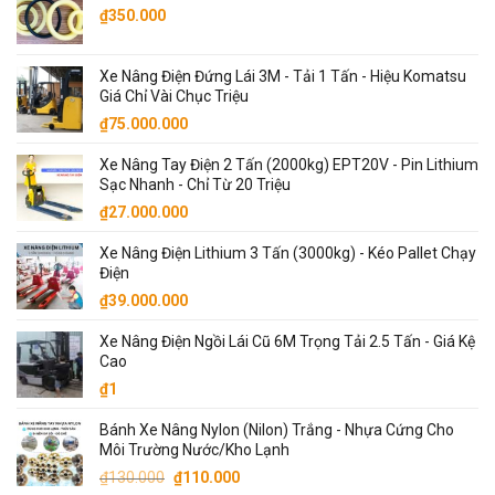
₫68.000.000.
là:
₫
350.000
₫65.000.000.
Xe Nâng Điện Đứng Lái 3M - Tải 1 Tấn - Hiệu Komatsu
Giá Chỉ Vài Chục Triệu
₫
75.000.000
Xe Nâng Tay Điện 2 Tấn (2000kg) EPT20V - Pin Lithium
Sạc Nhanh - Chỉ Từ 20 Triệu
₫
27.000.000
Xe Nâng Điện Lithium 3 Tấn (3000kg) - Kéo Pallet Chạy
Điện
₫
39.000.000
Xe Nâng Điện Ngồi Lái Cũ 6M Trọng Tải 2.5 Tấn - Giá Kệ
Cao
₫
1
Bánh Xe Nâng Nylon (Nilon) Trắng - Nhựa Cứng Cho
Môi Trường Nước/Kho Lạnh
Giá
Giá
₫
130.000
₫
110.000