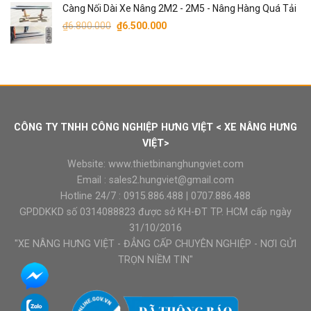
Càng Nối Dài Xe Nâng 2M2 - 2M5 - Nâng Hàng Quá Tải
là:
tại
Giá
Giá
₫8.800.000.
là:
₫
6.800.000
₫
6.500.000
gốc
hiện
₫8.600.000.
là:
tại
₫6.800.000.
là:
₫6.500.000.
CÔNG TY TNHH CÔNG NGHIỆP HƯNG VIỆT < XE NÂNG HƯNG
VIỆT>
Website:
www.thietbinanghungviet.com
Email :
sales2.hungviet@gmail.com
Hotline 24/7 :
0915.886.488
|
0707.886.488
GPDDKKD số 0314088823 được sở KH-ĐT TP. HCM cấp ngày
31/10/2016
"XE NÂNG HƯNG VIỆT - ĐẲNG CẤP CHUYÊN NGHIỆP - NƠI GỬI
TRỌN NIỀM TIN"