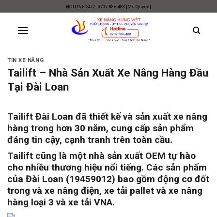
Skip
HOTLINE 24/7 : 0707.886.488 [Ms Quyên]
to
content
TIN XE NÂNG
Tailift – Nhà Sản Xuất Xe Nâng Hàng Đầu
Tại Đài Loan
Tailift
Đài Loan đã thiết kế và
sản xuất xe nâng
hàng trong hơn 30 năm, cung cấp sản phẩm
đáng tin cậy, cạnh tranh trên toàn cầu.
Tailift
cũng là một nhà sản xuất OEM tự hào
cho nhiều thương hiệu nổi tiếng.
Các sản phẩm
của Đài Loan (19459012) bao gồm động cơ đốt
trong và xe nâng điện, xe tải pallet và xe nâng
hàng loại 3 và xe tải VNA.