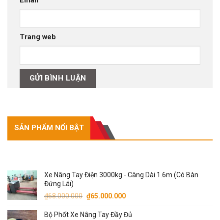
Email
Trang web
SẢN PHẨM NỔI BẬT
SẢN PHẨM NỔI BẬT
Xe Nâng Tay Điện 3000kg - Càng Dài 1.6m (Có Bàn
Đứng Lái)
Giá
Giá
₫
68.000.000
₫
65.000.000
gốc
hiện
Bộ Phốt Xe Nâng Tay Đầy Đủ
là:
tại