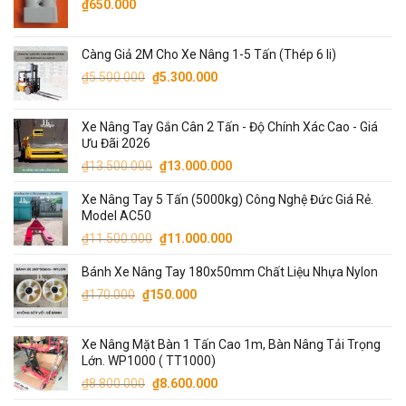
₫
650.000
Càng Giả 2M Cho Xe Nâng 1-5 Tấn (Thép 6 li)
Giá
Giá
₫
5.500.000
₫
5.300.000
gốc
hiện
là:
tại
Xe Nâng Tay Gắn Cân 2 Tấn - Độ Chính Xác Cao - Giá
₫5.500.000.
là:
Ưu Đãi 2026
₫5.300.000.
Giá
Giá
₫
13.500.000
₫
13.000.000
gốc
hiện
Xe Nâng Tay 5 Tấn (5000kg) Công Nghệ Đức Giá Rẻ.
là:
tại
Model AC50
₫13.500.000.
là:
Giá
Giá
₫
11.500.000
₫
11.000.000
₫13.000.000.
gốc
hiện
Bánh Xe Nâng Tay 180x50mm Chất Liệu Nhựa Nylon
là:
tại
Giá
Giá
₫11.500.000.
là:
₫
170.000
₫
150.000
gốc
hiện
₫11.000.000.
là:
tại
Xe Nâng Mặt Bàn 1 Tấn Cao 1m, Bàn Nâng Tải Trọng
₫170.000.
là:
Lớn. WP1000 ( TT1000)
₫150.000.
Giá
Giá
₫
8.800.000
₫
8.600.000
gốc
hiện