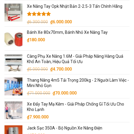
gốc
hiện
Xe Nâng Tay Opk Nhật Bản 2-2.5-3 Tấn Chính Hãng
là:
tại
₫130.000.
là:
₫110.000.
Được xếp
Giá
Giá
₫
6.300.000
₫
6.000.000
hạng
5.00
gốc
hiện
5 sao
Bánh Xe 80x70mm, Bánh Nhỏ Xe Nâng Tay
là:
tại
₫
180.000
₫6.300.000.
là:
₫6.000.000.
Càng Phụ Xe Nâng 1.6M - Giải Pháp Nâng Hàng Quá
Khổ An Toàn, Hiệu Quả Tối Ưu
Giá
Giá
₫
5.000.000
₫
4.700.000
gốc
hiện
Thang Nâng 4m5 Tải Trọng 200kg - 2 Người Làm Việc -
là:
tại
Mini Nhỏ Gọn
₫5.000.000.
là:
Giá
Giá
₫
71.000.000
₫
70.000.000
₫4.700.000.
gốc
hiện
Xe Đẩy Tay Mạ Kẽm - Giải Pháp Chống Gỉ Tối Ưu Cho
là:
tại
Kho Lạnh
₫71.000.000.
là:
₫
7.900.000
₫70.000.000.
Jack Sạc 350A - Bộ Nguồn Xe Nâng Điện