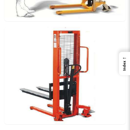
←
Index