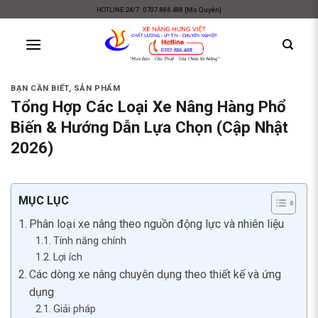
Skip
HOTLINE 24/7 : 0707.886.488 [Ms Quyên]
to
content
BẠN CẦN BIẾT
,
SẢN PHẨM
Tổng Hợp Các Loại Xe Nâng Hàng Phổ
Biến & Hướng Dẫn Lựa Chọn (Cập Nhật
2026)
MỤC LỤC
Phân loại xe nâng theo nguồn động lực và nhiên liệu
Tính năng chính
Lợi ích
Các dòng xe nâng chuyên dụng theo thiết kế và ứng
dụng
Giải pháp