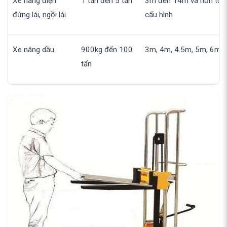
Xe nâng điện
1 tấn đến 5 tấn
3m đến 14m và hơn tùy
đứng lái, ngồi lái
cấu hình
Xe nâng dầu
900kg đến 100
3m, 4m, 4.5m, 5m, 6m
tấn