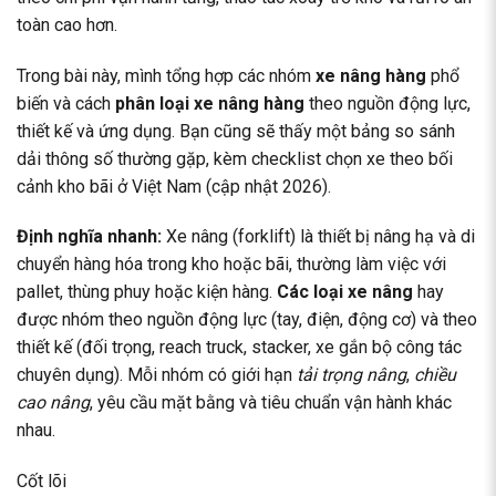
toàn cao hơn.
Trong bài này, mình tổng hợp các nhóm
xe nâng hàng
phổ
biến và cách
phân loại xe nâng hàng
theo nguồn động lực,
thiết kế và ứng dụng. Bạn cũng sẽ thấy một bảng so sánh
dải thông số thường gặp, kèm checklist chọn xe theo bối
cảnh kho bãi ở Việt Nam (cập nhật 2026).
Định nghĩa nhanh:
Xe nâng (forklift) là thiết bị nâng hạ và di
chuyển hàng hóa trong kho hoặc bãi, thường làm việc với
pallet, thùng phuy hoặc kiện hàng.
Các loại xe nâng
hay
được nhóm theo nguồn động lực (tay, điện, động cơ) và theo
thiết kế (đối trọng, reach truck, stacker, xe gắn bộ công tác
chuyên dụng). Mỗi nhóm có giới hạn
tải trọng nâng
,
chiều
cao nâng
, yêu cầu mặt bằng và tiêu chuẩn vận hành khác
nhau.
Cốt lõi