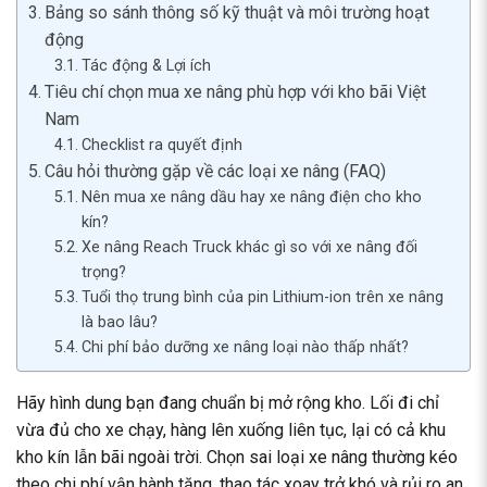
Bảng so sánh thông số kỹ thuật và môi trường hoạt
động
Tác động & Lợi ích
Tiêu chí chọn mua xe nâng phù hợp với kho bãi Việt
Nam
Checklist ra quyết định
Câu hỏi thường gặp về các loại xe nâng (FAQ)
Nên mua xe nâng dầu hay xe nâng điện cho kho
kín?
Xe nâng Reach Truck khác gì so với xe nâng đối
trọng?
Tuổi thọ trung bình của pin Lithium-ion trên xe nâng
là bao lâu?
Chi phí bảo dưỡng xe nâng loại nào thấp nhất?
Hãy hình dung bạn đang chuẩn bị mở rộng kho. Lối đi chỉ
vừa đủ cho xe chạy, hàng lên xuống liên tục, lại có cả khu
kho kín lẫn bãi ngoài trời. Chọn sai loại xe nâng thường kéo
theo chi phí vận hành tăng, thao tác xoay trở khó và rủi ro an