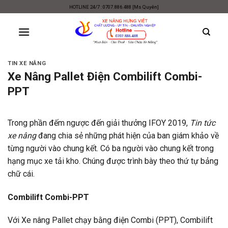
Skip
HOTLINE 24/7 : 0707.886.488 [Ms Quyên]
to
content
TIN XE NÂNG
Xe Nâng Pallet Điện Combilift Combi-
PPT
Trong phần đếm ngược đến giải thưởng IFOY 2019,
Tin tức
xe nâng
đang chia sẻ những phát hiện của ban giám khảo về
từng người vào chung kết. Có ba người vào chung kết trong
hạng mục xe tải kho. Chúng được trình bày theo thứ tự bảng
chữ cái.
Combilift Combi-PPT
Với Xe nâng Pallet chạy bằng điện Combi (PPT), Combilift