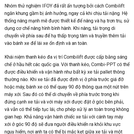
Nhóm thử nghiệm IFOY đã rất ấn tượng bởi cách Combilift
ngăn khung gầm bị ảnh hưởng, ngay cả khi chịu tải nặng. Hệ
thống nâng mạnh mẽ được thiết kế để nâng và hạ trơn tru, sử
dụng cơ chế nâng hình bình hành. Khi nâng, tải trọng di
chuyển về phía sau để hạ thấp trọng tâm và truyền thêm tải
vào bánh xe để lái xe ổn định và an toàn.
Khái niệm thanh kéo đa vị trí Combilift được cấp bằng sáng
chế ở hầu hết các quốc gia. Với thanh kéo, Combi-PPT có thể
được điều khiển và vận hành như bất kỳ xe tải pallet thông
thường nào. Khi xe tải đã được định vị ở phía trước giá đỡ
hoặc máy, bánh xe có thể quay 90 độ thông qua một nút trên
máy xới. Sau đó có thể di chuyển về phía trước trong khi
đứng cạnh xe tải và với máy xới được đặt ở góc bên phải,
và vẫn có thể tiếp tục lái, cho phép xử lý an toàn trong không
gian hẹp. Khả năng vận hành chiếc xe tải với cánh tay máy
xới ở góc 90 độ sẽ đưa người điều khiển ra khỏi khu vực
nguy hiểm, nơi anh ta có thể bị mắc kẹt giữa xe tải và một