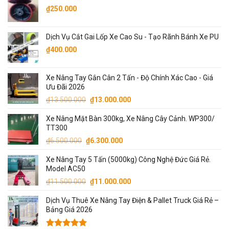
₫71.000.000.
là:
₫
250.000
₫70.000.000.
Dịch Vụ Cắt Gai Lốp Xe Cao Su - Tạo Rãnh Bánh Xe PU
₫
400.000
Xe Nâng Tay Gắn Cân 2 Tấn - Độ Chính Xác Cao - Giá
Ưu Đãi 2026
Giá
Giá
₫
13.500.000
₫
13.000.000
gốc
hiện
Xe Nâng Mặt Bàn 300kg, Xe Nâng Cây Cảnh. WP300/
là:
tại
TT300
₫13.500.000.
là:
Giá
Giá
₫
6.500.000
₫
6.300.000
₫13.000.000.
gốc
hiện
Xe Nâng Tay 5 Tấn (5000kg) Công Nghệ Đức Giá Rẻ.
là:
tại
Model AC50
₫6.500.000.
là:
Giá
Giá
₫
11.500.000
₫
11.000.000
₫6.300.000.
gốc
hiện
Dịch Vụ Thuê Xe Nâng Tay Điện & Pallet Truck Giá Rẻ –
là:
tại
Bảng Giá 2026
₫11.500.000.
là:
₫11.000.000.