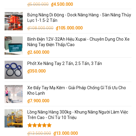
Được xếp
Giá
Giá
₫
5.000.000
₫
4.500.000
hạng
5.00
gốc
hiện
5 sao
Bửng Nâng Di Động - Dock Nâng Hàng - Sàn Nâng Thủy
là:
tại
Lực 1-1.5-2 Tấn
₫5.000.000.
là:
Giá
Giá
₫
108.000.000
₫
105.000.000
₫4.500.000.
gốc
hiện
Bình Điện 12V-32Ah Hiệu Xupai - Chuyên Dụng Cho Xe
là:
tại
Nâng Tay Điện Thấp/Cao
₫108.000.000.
là:
₫
2.600.000
₫105.000.000.
Phốt Xe Nâng Tay 2 Tấn, 2.5 Tấn, 3 Tấn
₫
350.000
Xe Đẩy Tay Mạ Kẽm - Giải Pháp Chống Gỉ Tối Ưu Cho
Kho Lạnh
₫
7.900.000
Lồng Nâng Hàng 300kg - Khung Nâng Người Làm Việc
Trên Cao - Chỉ Từ 10 Triệu
Được xếp
Giá
Giá
₫
13.500.000
₫
13.000.000