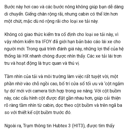
Bước này hơi cao và các bước nông không giúp bạn dễ dàng
di chuyển. Giếng chân rộng rãi, nhưng cabin có thể lớn hơn
một chút, mặc dù nó rộng rãi cho loại xe tải này.
Không có giao thức kiểm tra cố định cho loại xe tải này, vì
vậy nhóm kiểm tra IFOY đã giới hạn bản báo cáo lái xe cho
người mới. Trong quá trình đánh giá này, những lợi thế của hệ
thống lái HX nhanh chóng được nhìn thấy. Các xe tải lái trơn
tru và hoạt động là trực quan và thú vị.
Tầm nhìn của tải và môi trường làm việc rất tuyệt vời, một
phần nhờ vào chỗ ngồi cao, bố trí cửa sổ tối ưu và ‘cột ngắm
tự do’ mới với camera tích hợp trong xe nâng. Với cột buồm
này, các cấu hình cột được đặt gần nhau hơn, giúp cải thiện
rõ ràng tầm nhìn từ cabin, dọc theo cột buồm và trên ngã ba
so với thiết kế cột buồm trước đó.
Ngoài ra, Trạm thông tin Hubtex 3 (HIT3), được tìm thấy