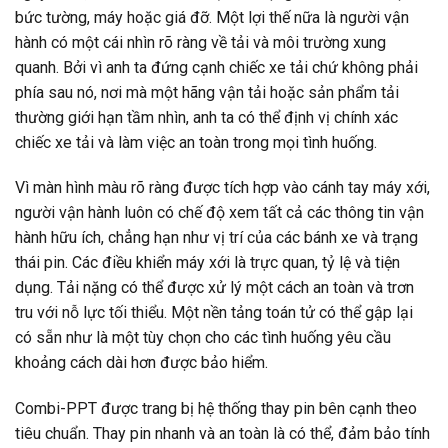
bức tường, máy hoặc giá đỡ. Một lợi thế nữa là người vận
hành có một cái nhìn rõ ràng về tải và môi trường xung
quanh. Bởi vì anh ta đứng cạnh chiếc xe tải chứ không phải
phía sau nó, nơi mà một hãng vận tải hoặc sản phẩm tải
thường giới hạn tầm nhìn, anh ta có thể định vị chính xác
chiếc xe tải và làm việc an toàn trong mọi tình huống.
Vì màn hình màu rõ ràng được tích hợp vào cánh tay máy xới,
người vận hành luôn có chế độ xem tất cả các thông tin vận
hành hữu ích, chẳng hạn như vị trí của các bánh xe và trạng
thái pin. Các điều khiển máy xới là trực quan, tỷ lệ và tiện
dụng. Tải nặng có thể được xử lý một cách an toàn và trơn
tru với nỗ lực tối thiểu. Một nền tảng toán tử có thể gập lại
có sẵn như là một tùy chọn cho các tình huống yêu cầu
khoảng cách dài hơn được bảo hiểm.
Combi-PPT được trang bị hệ thống thay pin bên cạnh theo
tiêu chuẩn. Thay pin nhanh và an toàn là có thể, đảm bảo tính