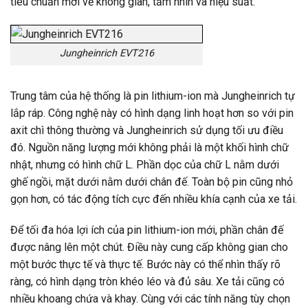
tiêu chuẩn mới về không gian, tầm nhìn và hiệu suất.
Jungheinrich EVT216
Trung tâm của hệ thống là pin lithium-ion mà Jungheinrich tự
lắp ráp. Công nghệ này có hình dạng linh hoạt hơn so với pin
axit chì thông thường và Jungheinrich sử dụng tối ưu điều
đó. Nguồn năng lượng mới không phải là một khối hình chữ
nhật, nhưng có hình chữ L. Phần dọc của chữ L nằm dưới
ghế ngồi, mặt dưới nằm dưới chân đế. Toàn bộ pin cũng nhỏ
gọn hơn, có tác động tích cực đến nhiều khía cạnh của xe tải.
Để tối đa hóa lợi ích của pin lithium-ion mới, phần chân đế
được nâng lên một chút. Điều này cung cấp không gian cho
một bước thực tế và thực tế. Bước này có thể nhìn thấy rõ
ràng, có hình dạng tròn khéo léo và đủ sâu. Xe tải cũng có
nhiều khoang chứa và khay. Cùng với các tính năng tùy chọn