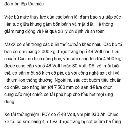
độ mòn lốp tối thiểu.
Việc bù mức thủy lực của các bánh lái đảm bảo sự tiếp xúc
liên tục giữa khung gầm bốn bánh và mặt đất. Hệ thống
giảm rung động và kết quả xử lý ổn định và an toàn.
MaxX có sẵn trong các biến thể cơ bản khác nhau. Các bộ tải
bên có sức nâng 3.000 kg được trang bị ổ 48 Volt như tiêu
chuẩn. Các mô hình nặng hơn, với sức nâng lên tới 4.500 kg,
được cung cấp với ổ 48 Volt hoặc 80 Volt. Đối với mỗi biến
thể, có sẵn một số kích cỡ pin, cả với công nghệ axit chì và
lithium-ion thông thường. Ngoài ra, sáu cột buồm tiêu chuẩn
có chiều cao nâng lên tới 7.500 mm có sẵn để lựa chọn,
cung cấp một chiếc xe tải phù hợp cho hầu hết mọi ứng
dụng.
Xe tải thử nghiệm IFOY có ổ 48 Volt, với pin 930 Ah. Chiếc
xe tải có sức nâng 4,5 T và được trang bị cột buồm ba tầng.