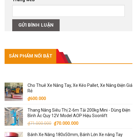
SẢN PHẨM NỔI BẬT
SẢN PHẨM NỔI BẬT
Cho Thuê Xe Nâng Tay, Xe Kéo Pallet, Xe Nâng Điện Giá
Rẻ
₫
600.000
Thang Nâng Siêu Thị 2-6m Tải 200kg Mini - Dùng Điện
Bình Ắc Quy 12V. Model AOP Hiệu Soonlift
Giá
Giá
₫
71.000.000
₫
70.000.000
gốc
hiện
Bánh Xe Nâng 180x50mm, Bánh Lớn Xe nâng Tay
là:
tại