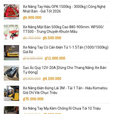
hạng
5.00
gốc
hiện
5 sao
Xe Nâng Tay Hiệu OPK 1500kg - 3000kg | Công Nghệ
là:
tại
Nhật Bản - Giá Tốt 2026
₫13.500.000.
là:
₫
6.000.000
₫13.000.000.
Xe Nâng Mặt Bàn 500kg Cao 880-900mm. WP500/
TT500 - Trung Chuyển Khuôn Mẫu
Giá
Giá
₫
6.700.000
₫
6.500.000
gốc
hiện
Xe Nâng Tay Có Cân Điện Tử 1-1.5Tấn (1000/1500kg)
là:
tại
Giá Rẻ
₫6.700.000.
là:
Giá
Giá
₫
13.000.000
₫
12.000.000
₫6.500.000.
gốc
hiện
Sạc Ắc Quy 12V-20A [Dùng Cho Thang Nâng-Xe Bán
là:
tại
Tự Động]
₫13.000.000.
là:
Giá
Giá
₫
4.300.000
₫
4.200.000
₫12.000.000.
gốc
hiện
Xe Nâng Điện Đứng Lái 3M - Tải 1 Tấn - Hiệu Komatsu
là:
tại
Giá Chỉ Vài Chục Triệu
₫4.300.000.
là:
₫
75.000.000
₫4.200.000.
Xe Nâng Tay Mạ Kẽm Chống Rỉ Chưa Tới 10 Triệu