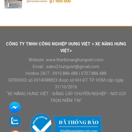
Giá
Giá
₫
9.000.000
₫
7.900.000
gốc
hiện
là:
tại
₫9.000.000.
là:
₫7.900.000.
CÔNG TY TNHH CÔNG NGHIỆP HƯNG VIỆT < XE NÂNG HƯNG
VIỆT>
Website:
www.thietbinanghungviet.com
Email :
sales2.hungviet@gmail.com
Hotline 24/7 :
0915.886.488
|
0707.886.488
GPDDKKD số 0314088823 được sở KH-ĐT TP. HCM cấp ngày
31/10/2016
"XE NÂNG HƯNG VIỆT - ĐẲNG CẤP CHUYÊN NGHIỆP - NƠI GỬI
TRỌN NIỀM TIN"