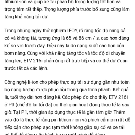
lithium-ion và giúp xe tải phân bổ trọng lượng tốt hơn và
trọng tâm rất thấp. Trọng lượng phía trước bổ sung cũng làm
tăng khả năng tải dư.
Trong những ngày thử nghiệm IFOY, rõ ràng tốc độ nâng cả
có và không tải, tương ứng là 65 và 86 cm / s, cao hơn đáng
kể so với trước đây. Điều này là do năng suất cao hơn của
bơm nâng. Cùng với khả năng tăng tốc và tốc độ di chuyển
tăng lên, ETV 216i phản ứng rất trực tiếp và có thể dự đoán
trước tất cả các lệnh.
Công nghệ li-ion cho phép thực sự tái sử dụng gần như toàn
bộ năng lượng được phục hồi trong quá trình phanh. Kết quả
là, tuổi thọ dài hơn đáng kể. Các phép đo cho thấy ETV 216i
ở P3 (chế độ lái tối đa) có thời gian hoạt động thực tế là sáu
giờ. Tại P1, thời gian áp dụng thực tế là gần tám giờ. Thêm
vào đó là thực tế rằng pin lithium-ion và phích cắm pin rất dễ
tiếp cận cho phép sạc tạm thời không gặp sự cố và xe tải
có thể dễ dàng vận hành ba ca một cách dễ dàng.