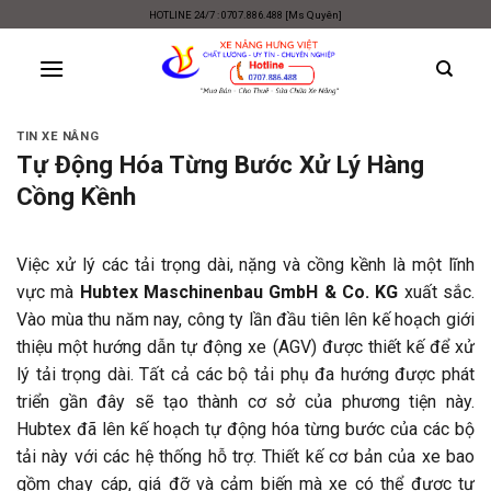
Skip
HOTLINE 24/7 : 0707.886.488 [Ms Quyên]
to
content
TIN XE NÂNG
Tự Động Hóa Từng Bước Xử Lý Hàng
Cồng Kềnh
Việc xử lý các tải trọng dài, nặng và cồng kềnh là một lĩnh
vực mà
Hubtex Maschinenbau GmbH & Co. KG
xuất sắc.
Vào mùa thu năm nay, công ty lần đầu tiên lên kế hoạch giới
thiệu một hướng dẫn tự động xe (AGV) được thiết kế để xử
lý tải trọng dài. Tất cả các bộ tải phụ đa hướng được phát
triển gần đây sẽ tạo thành cơ sở của phương tiện này.
Hubtex đã lên kế hoạch tự động hóa từng bước của các bộ
tải này với các hệ thống hỗ trợ. Thiết kế cơ bản của xe bao
gồm chạy cáp, giá đỡ và cảm biến mà xe có thể được tự