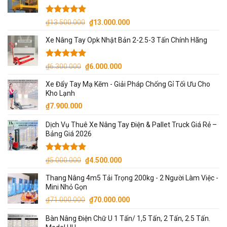
₫7.000.000.
Được xếp
Giá
Giá
₫
13.500.000
₫
13.000.000
hạng
5.00
gốc
hiện
5 sao
Xe Nâng Tay Opk Nhật Bản 2-2.5-3 Tấn Chính Hãng
là:
tại
₫13.500.000.
là:
₫13.000.000.
Được xếp
Giá
Giá
₫
6.300.000
₫
6.000.000
hạng
5.00
gốc
hiện
5 sao
Xe Đẩy Tay Mạ Kẽm - Giải Pháp Chống Gỉ Tối Ưu Cho
là:
tại
Kho Lạnh
₫6.300.000.
là:
₫
7.900.000
₫6.000.000.
Dịch Vụ Thuê Xe Nâng Tay Điện & Pallet Truck Giá Rẻ –
Bảng Giá 2026
Được xếp
Giá
Giá
₫
5.000.000
₫
4.500.000
hạng
5.00
gốc
hiện
5 sao
Thang Nâng 4m5 Tải Trọng 200kg - 2 Người Làm Việc -
là:
tại
Mini Nhỏ Gọn
₫5.000.000.
là:
Giá
Giá
₫
71.000.000
₫
70.000.000
₫4.500.000.
gốc
hiện
Bàn Nâng Điện Chữ U 1 Tấn/ 1,5 Tấn, 2 Tấn, 2.5 Tấn.
là:
tại