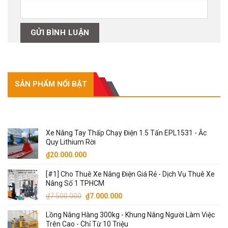
SẢN PHẨM NỔI BẬT
SẢN PHẨM NỔI BẬT
Xe Nâng Tay Thấp Chạy Điện 1.5 Tấn EPL1531 - Ắc
Quy Lithium Rời
₫
20.000.000
[#1] Cho Thuê Xe Nâng Điện Giá Rẻ - Dịch Vụ Thuê Xe
Nâng Số 1 TPHCM
Giá
Giá
₫
7.500.000
₫
7.000.000
gốc
hiện
Lồng Nâng Hàng 300kg - Khung Nâng Người Làm Việc
là:
tại
Trên Cao - Chỉ Từ 10 Triệu
₫7.500.000.
là: