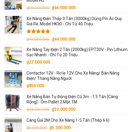
Model HU
₫71.000.000.
là:
Giá
Giá
₫
69.000.000
₫
66.000.000
₫70.000.000.
gốc
hiện
Xe Nâng Điện Thấp 3 Tấn (3000kg) Dùng Pin Ắc Quy
là:
tại
Giá Rẻ. Model HK30 - Chỉ Từ 40 Triệu
₫69.000.000.
là:
₫66.000.000.
Được xếp
Giá
Giá
₫
45.000.000
₫
44.000.000
hạng
5.00
gốc
hiện
5 sao
Xe Nâng Tay Điện 2 Tấn (2000kg) EPT20V - Pin Lithium
là:
tại
Sạc Nhanh - Chỉ Từ 20 Triệu
₫45.000.000.
là:
₫
27.000.000
₫44.000.000.
Contactor 12V - Rơ le 12V Cho Xe Nâng/ Bàn Nâng
Điện/ Thang Nâng Người
₫
850.000
Xe Nâng Bán Tự Động Điện Cũ 3m - 1.5 Tấn [Càng
Rộng] - Ôm Pallet 2 Mặt 1M
Giá
Giá
₫
33.000.000
₫
32.000.000
gốc
hiện
Càng Giả 2M Cho Xe Nâng 1-5 Tấn (Thép 6 li)
là:
tại
Giá
Giá
₫33.000.000.
là:
₫
5.500.000
₫
5.300.000