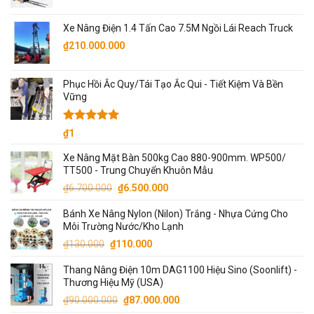
gốc
hiện
₫32.000.000.
là:
tại
Xe Nâng Điện 1.4 Tấn Cao 7.5M Ngồi Lái Reach Truck
₫5.500.000.
là:
₫
210.000.000
₫5.300.000.
Phục Hồi Ắc Quy/Tái Tạo Ắc Qui - Tiết Kiệm Và Bền
Vững
Được xếp
₫
1
hạng
5.00
5 sao
Xe Nâng Mặt Bàn 500kg Cao 880-900mm. WP500/
TT500 - Trung Chuyển Khuôn Mẫu
Giá
Giá
₫
6.700.000
₫
6.500.000
gốc
hiện
Bánh Xe Nâng Nylon (Nilon) Trắng - Nhựa Cứng Cho
là:
tại
Môi Trường Nước/Kho Lạnh
₫6.700.000.
là:
Giá
Giá
₫
130.000
₫
110.000
₫6.500.000.
gốc
hiện
Thang Nâng Điện 10m DAG1100 Hiệu Sino (Soonlift) -
là:
tại
Thương Hiệu Mỹ (USA)
₫130.000.
là:
Giá
Giá
₫
90.000.000
₫
87.000.000
₫110.000.
gốc
hiện