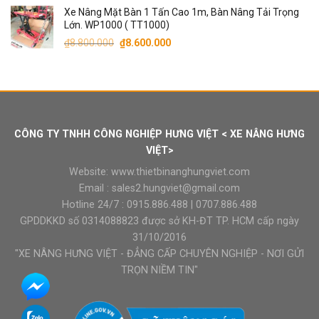
Xe Nâng Mặt Bàn 1 Tấn Cao 1m, Bàn Nâng Tải Trọng
là:
tại
Lớn. WP1000 ( TT1000)
₫90.000.000.
là:
Giá
Giá
₫
8.800.000
₫
8.600.000
₫87.000.000.
gốc
hiện
là:
tại
₫8.800.000.
là:
₫8.600.000.
CÔNG TY TNHH CÔNG NGHIỆP HƯNG VIỆT < XE NÂNG HƯNG
VIỆT>
Website:
www.thietbinanghungviet.com
Email :
sales2.hungviet@gmail.com
Hotline 24/7 :
0915.886.488
|
0707.886.488
GPDDKKD số 0314088823 được sở KH-ĐT TP. HCM cấp ngày
31/10/2016
"XE NÂNG HƯNG VIỆT - ĐẲNG CẤP CHUYÊN NGHIỆP - NƠI GỬI
TRỌN NIỀM TIN"