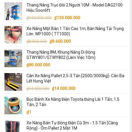
Thang Nâng Trục Đôi 2 Người 10M - Model DAG2100
là:
tại
Hiệu Soonlift
₫90.000.000.
là:
Giá
Giá
₫
140.000.000
₫
130.000.000
₫87.000.000.
gốc
hiện
Xe Nâng Mặt Bàn 1 Tấn Cao 1m, Bàn Nâng Tải Trọng
là:
tại
Lớn. WP1000 ( TT1000)
₫140.000.000.
là:
Giá
Giá
₫
8.800.000
₫
8.600.000
₫130.000.000.
gốc
hiện
Thang Nâng 8M, Khung Nâng Di Động
là:
tại
GTWY801/GTWY802 (Làm Việc 10m)
₫8.800.000.
là:
₫
80.000.000
₫8.600.000.
Cân Xe Nâng Pallet 2.5-3 Tấn [2500/3000kg]- Cân Ba
Lết Hưng Việt
Giá
Giá
₫
14.500.000
₫
14.000.000
gốc
hiện
Bọc Bánh Xe Nâng Điện Toyota Đứng Lái 1 Tấn, 1.5
là:
tại
Tấn, 2 Tấn
₫14.500.000.
là:
₫
1
₫14.000.000.
Xe Nâng Bán Tự Động Điện Cũ 3m - 1.5 Tấn [Càng
Rộng] - Ôm Pallet 2 Mặt 1M