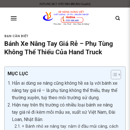
Skip
HOTLINE 24/7 : 0707.886.488 [Ms Quyên]
to
content
BẠN CẦN BIẾT
Bánh Xe Nâng Tay Giá Rẻ – Phụ Tùng
Không Thể Thiếu Của Hand Truck
MỤC LỤC
Hẳn ai dùng xe nâng cũng không hề xa lạ với bánh xe
nâng tay giá rẻ – là phụ tùng không thể thiếu, thay thế
thường xuyên, tuỳ theo môi trường sử dụng.
Hiện nay trên thị trường có nhiều loại bánh xe nâng
tay giá rẻ đi kèm mỗi mẫu xe, xuất xứ Việt Nam, Đài
Loan, Nhật Bản.
+ Bánh nhỏ xe nâng tay: nằm ở đầu mũi càng, cách