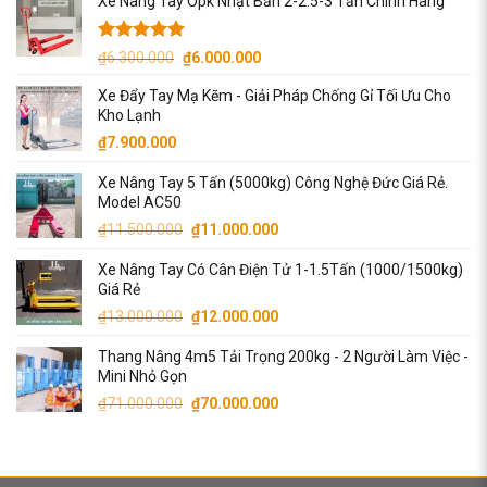
Xe Nâng Tay Opk Nhật Bản 2-2.5-3 Tấn Chính Hãng
Được xếp
Giá
Giá
₫
6.300.000
₫
6.000.000
hạng
5.00
gốc
hiện
5 sao
Xe Đẩy Tay Mạ Kẽm - Giải Pháp Chống Gỉ Tối Ưu Cho
là:
tại
Kho Lạnh
₫6.300.000.
là:
₫
7.900.000
₫6.000.000.
Xe Nâng Tay 5 Tấn (5000kg) Công Nghệ Đức Giá Rẻ.
Model AC50
Giá
Giá
₫
11.500.000
₫
11.000.000
gốc
hiện
Xe Nâng Tay Có Cân Điện Tử 1-1.5Tấn (1000/1500kg)
là:
tại
Giá Rẻ
₫11.500.000.
là:
Giá
Giá
₫
13.000.000
₫
12.000.000
₫11.000.000.
gốc
hiện
Thang Nâng 4m5 Tải Trọng 200kg - 2 Người Làm Việc -
là:
tại
Mini Nhỏ Gọn
₫13.000.000.
là:
Giá
Giá
₫
71.000.000
₫
70.000.000
₫12.000.000.
gốc
hiện
là:
tại
₫71.000.000.
là: