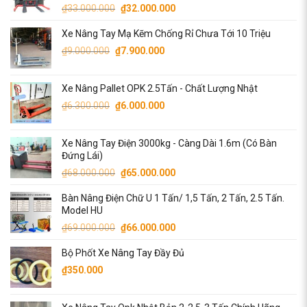
Giá
Giá
₫
33.000.000
₫
32.000.000
gốc
hiện
Xe Nâng Tay Mạ Kẽm Chống Rỉ Chưa Tới 10 Triệu
là:
tại
Giá
Giá
₫33.000.000.
là:
₫
9.000.000
₫
7.900.000
gốc
hiện
₫32.000.000.
là:
tại
Xe Nâng Pallet OPK 2.5Tấn - Chất Lượng Nhật
₫9.000.000.
là:
Giá
Giá
₫
6.300.000
₫
6.000.000
₫7.900.000.
gốc
hiện
là:
tại
Xe Nâng Tay Điện 3000kg - Càng Dài 1.6m (Có Bàn
₫6.300.000.
là:
Đứng Lái)
₫6.000.000.
Giá
Giá
₫
68.000.000
₫
65.000.000
gốc
hiện
Bàn Nâng Điện Chữ U 1 Tấn/ 1,5 Tấn, 2 Tấn, 2.5 Tấn.
là:
tại
Model HU
₫68.000.000.
là:
Giá
Giá
₫
69.000.000
₫
66.000.000
₫65.000.000.
gốc
hiện
Bộ Phốt Xe Nâng Tay Đầy Đủ
là:
tại
₫69.000.000.
là:
₫
350.000
₫66.000.000.