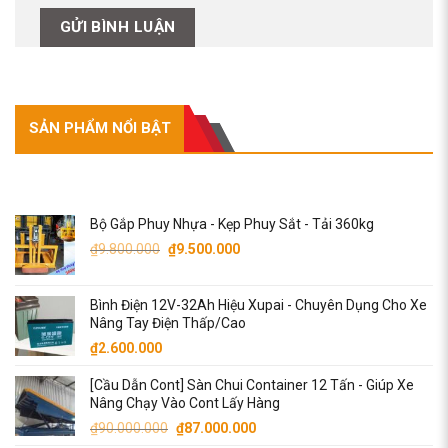
SẢN PHẨM NỔI BẬT
SẢN PHẨM NỔI BẬT
Bộ Gắp Phuy Nhựa - Kẹp Phuy Sắt - Tải 360kg
Giá
Giá
₫
9.800.000
₫
9.500.000
gốc
hiện
là:
tại
Bình Điện 12V-32Ah Hiệu Xupai - Chuyên Dụng Cho Xe
₫9.800.000.
là:
Nâng Tay Điện Thấp/Cao
₫9.500.000.
₫
2.600.000
[Cầu Dẫn Cont] Sàn Chui Container 12 Tấn - Giúp Xe
Nâng Chạy Vào Cont Lấy Hàng
Giá
Giá
₫
90.000.000
₫
87.000.000
gốc
hiện