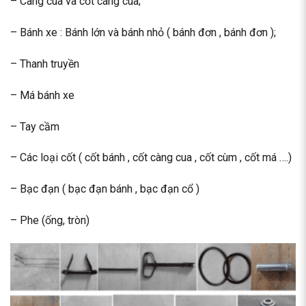
– Càng cua và cốt càng cua;
– Bánh xe : Bánh lớn và bánh nhỏ ( bánh đơn , bánh đơn );
– Thanh truyền
– Má bánh xe
– Tay cầm
– Các loại cốt ( cốt bánh , cốt càng cua , cốt cùm , cốt má ….)
– Bạc đạn ( bạc đạn bánh , bạc đạn cổ )
– Phe (ống, tròn)