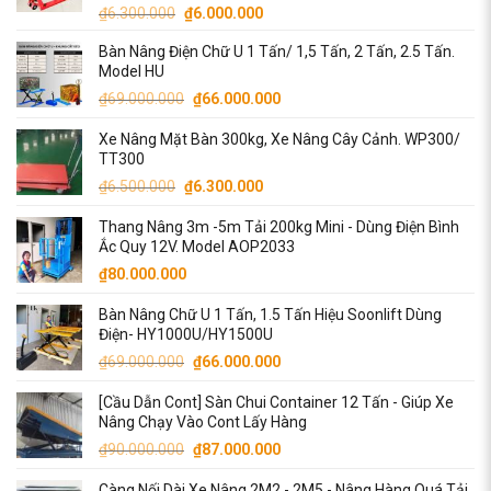
₫70.000.000.
Được xếp
Giá
Giá
₫
6.300.000
₫
6.000.000
hạng
5.00
gốc
hiện
5 sao
Bàn Nâng Điện Chữ U 1 Tấn/ 1,5 Tấn, 2 Tấn, 2.5 Tấn.
là:
tại
Model HU
₫6.300.000.
là:
Giá
Giá
₫
69.000.000
₫
66.000.000
₫6.000.000.
gốc
hiện
Xe Nâng Mặt Bàn 300kg, Xe Nâng Cây Cảnh. WP300/
là:
tại
TT300
₫69.000.000.
là:
Giá
Giá
₫
6.500.000
₫
6.300.000
₫66.000.000.
gốc
hiện
Thang Nâng 3m -5m Tải 200kg Mini - Dùng Điện Bình
là:
tại
Ắc Quy 12V. Model AOP2033
₫6.500.000.
là:
₫
80.000.000
₫6.300.000.
Bàn Nâng Chữ U 1 Tấn, 1.5 Tấn Hiệu Soonlift Dùng
Điện- HY1000U/HY1500U
Giá
Giá
₫
69.000.000
₫
66.000.000
gốc
hiện
[Cầu Dẫn Cont] Sàn Chui Container 12 Tấn - Giúp Xe
là:
tại
Nâng Chạy Vào Cont Lấy Hàng
₫69.000.000.
là:
Giá
Giá
₫
90.000.000
₫
87.000.000
₫66.000.000.
gốc
hiện
Càng Nối Dài Xe Nâng 2M2 - 2M5 - Nâng Hàng Quá Tải