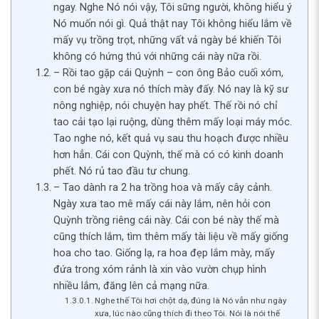
ngay. Nghe Nó nói vậy, Tôi sững người, không hiểu ý
Nó muốn nói gì. Quả thật nay Tôi không hiểu lắm về
mấy vụ trồng trọt, những vất vả ngày bé khiến Tôi
không có hứng thú với những cái này nữa rồi.
– Rồi tao gặp cái Quỳnh – con ông Bảo cuối xóm,
con bé ngày xưa nó thích mày đấy. Nó nay là kỹ sư
nông nghiệp, nói chuyện hay phết. Thế rồi nó chỉ
tao cải tạo lại ruộng, dùng thêm mấy loại máy móc.
Tao nghe nó, kết quả vụ sau thu hoạch được nhiều
hơn hẳn. Cái con Quỳnh, thế mà có có kinh doanh
phết. Nó rủ tao đầu tư chung.
– Tao dành ra 2 ha trồng hoa và mấy cây cảnh.
Ngày xưa tao mê mấy cái này lắm, nên hỏi con
Quỳnh trồng riêng cái này. Cái con bé này thế mà
cũng thích lắm, tìm thêm mấy tài liệu về mấy giống
hoa cho tao. Giống lạ, ra hoa đẹp lắm mày, mấy
đứa trong xóm rảnh là xin vào vườn chụp hình
nhiều lắm, đăng lên cả mạng nữa.
Nghe thế Tôi hơi chột dạ, đúng là Nó vẫn như ngày
xưa, lúc nào cũng thích đi theo Tôi. Nói là nói thế