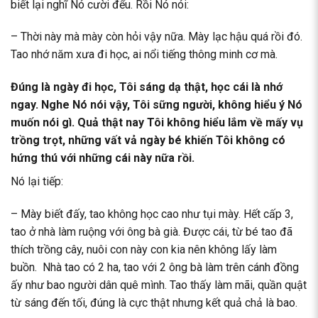
biết lại nghĩ Nó cười đểu. Rồi Nó nói:
– Thời này mà mày còn hỏi vậy nữa. Mày lạc hậu quá rồi đó.
Tao nhớ năm xưa đi học, ai nổi tiếng thông minh cơ mà.
Đúng là ngày đi học, Tôi sáng dạ thật, học cái là nhớ
ngay. Nghe Nó nói vậy, Tôi sững người, không hiểu ý Nó
muốn nói gì. Quả thật nay Tôi không hiểu lắm về mấy vụ
trồng trọt, những vất vả ngày bé khiến Tôi không có
hứng thú với những cái này nữa rồi.
Nó lại tiếp:
– Mày biết đấy, tao không học cao như tụi mày. Hết cấp 3,
tao ở nhà làm ruộng với ông bà già. Được cái, từ bé tao đã
thích trồng cây, nuôi con này con kia nên không lấy làm
buồn. Nhà tao có 2 ha, tao với 2 ông bà làm trên cánh đồng
ấy như bao người dân quê mình. Tao thấy làm mãi, quần quật
từ sáng đến tối, đúng là cực thật nhưng kết quả chả là bao.