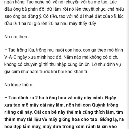
ngân hàng. Tao nghe nó, về nói chuyện với ba mẹ tao. Lúc
đầu ông bà phản đối dữ lắm, rồi nó lên thuyết phục, chả hiểu
sao ông bà đồng ý. Có tiền, tao với nó đi thuê đất của xã, lúc
đầu là 1 ha rồi giờ lên 20 ha như mày thấy đấy.
Nó nói thêm:
– Tao trồng lúa, trồng rau, nuôi con heo, con gà theo mô hình
V-A-C ngày xưa mình học đó. Năm nào mà không có dịch,
không có chuyện gì thì thu nhập cũng ổn ổn. Lỡ như dính vụ
gia câm như năm trước khi hơi khó khăn tí.
Nó khoe thêm:
– Tao dành ra 2 ha trồng hoa và mấy cây cảnh. Ngày
xưa tao mê mấy cái này lắm, nên hỏi con Quỳnh trồng
riêng cái này. Cái con bé này thế mà cũng thích lắm, tìm
thêm mấy tài liệu về mấy giống hoa cho tao. Giống lạ, ra
hoa đẹp lắm mày, mấy đứa trong xóm rảnh là xin vào