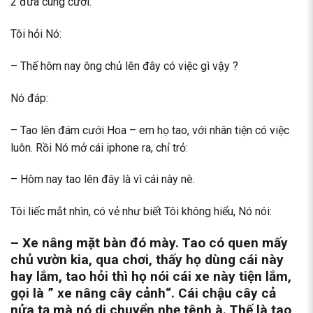
2 đứa cùng cười.
Tôi hỏi Nó:
– Thế hôm nay ông chủ lên đây có việc gì vậy ?
Nó đáp:
– Tao lên đám cưới Hoa – em họ tao, với nhân tiện có việc
luôn. Rồi Nó mở cái iphone ra, chỉ trỏ:
– Hôm nay tao lên đây là vì cái này nè.
Tôi liếc mắt nhìn, có vẻ như biết Tôi không hiểu, Nó nói:
–
Xe nâng mặt bàn
đó mày. Tao có quen mấy
chủ vườn kia, qua chơi, thấy họ dùng cái này
hay lắm, tao hỏi thì họ nói cái xe này tiện lắm,
gọi là ”
xe nâng cây cảnh
“. Cái chậu cây cả
nửa tạ mà nó di chuyển nhẹ tênh à. Thế là tao