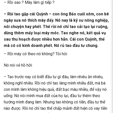
– Rồi sao ? Mày làm gì tiếp ?
– Rồi tao gặp cái Quỳnh – con ông Bảo cuối xóm, con bé
ngày xưa nó thích mày đấy. Nó nay là kỹ sư nông nghiệp,
nói chuyện hay phết. Thế rồi nó chỉ tao cải tạo lại ruộng,
dùng thêm mấy loại máy móc. Tao nghe nó, kết quả vụ
sau thu hoạch được nhiều hơn hẳn. Cái con Quỳnh, thế
mà có có kinh doanh phết. Nó rủ tao đầu tư chung.
– Rồi mày có theo nó không? Tôi hỏi
Nó nói vẻ hồ hởi:
– Tao trước nay có biết đầu tư gì đâu, làm nhiêu ăn nhiêu,
không nghĩ nhiều. Rồi nó chỉ tao làng mình nhiều đất, mà bà
con mình làm không hiệu quả, đất bạc màu nhiều, để vậy nó
uổng. Nó nói mình mua đất của họ lại, đầu tư thêm theo
hướng mình đang làm. Nhưng tao không có tiền, đầu tư thế
nào được. Rồi nó chỉ tao thế chấp mảnh đất hiện có vay tiền