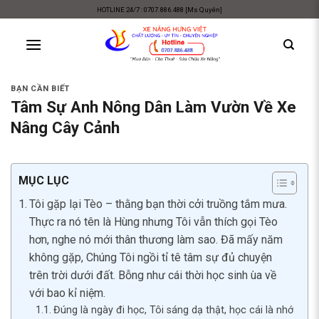
Skip
HOTLINE 24/7 : 0707.886.488 [Ms Quyên]
to
content
BẠN CẦN BIẾT
Tâm Sự Anh Nông Dân Làm Vườn Về Xe
Nâng Cây Cảnh
MỤC LỤC
Tôi gặp lại Tèo – thằng bạn thời cởi truồng tắm mưa.
Thực ra nó tên là Hùng nhưng Tôi vẫn thích gọi Tèo
hơn, nghe nó mới thân thương làm sao. Đã mấy năm
không gặp, Chúng Tôi ngồi tỉ tê tâm sự đủ chuyện
trên trời dưới đất. Bỗng như cái thời học sinh ùa về
với bao kỉ niệm.
Đúng là ngày đi học, Tôi sáng dạ thật, học cái là nhớ