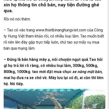
xin họ thông tin chỗ bán, nay tiện đường ghé
qua.
Rồi nó nói thêm:
– Tao có vào trang www.thietbinanghungviet.com của Công
ty Hưng Việt tham khảo rồi, có nhiều loại lắm. Tao muốn biết
rõ nên lên đây gặp trực tiếp luôn, chứ tao sợ mấy vụ mua
bán qua mạng lắm.
– Đúng là bán hàng mày ạ, nói chuyện ngọt quá.Tao hỏi
gì họ trả lời rõ ràng, có nhiều loại lắm, 300kg, 500kg,
800kg, 1000kg. tao mới đặt mua chục
xe nâng mặt bàn
,
mai họ đưa ra xe chở về. Mày lưu lại số đi, ai cần thì liên
hệ. Nó tiếp.