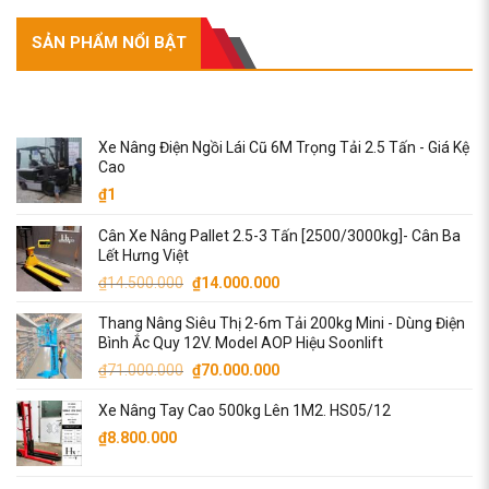
SẢN PHẨM NỔI BẬT
SẢN PHẨM NỔI BẬT
Xe Nâng Điện Ngồi Lái Cũ 6M Trọng Tải 2.5 Tấn - Giá Kệ
Cao
₫
1
Cân Xe Nâng Pallet 2.5-3 Tấn [2500/3000kg]- Cân Ba
Lết Hưng Việt
Giá
Giá
₫
14.500.000
₫
14.000.000
gốc
hiện
Thang Nâng Siêu Thị 2-6m Tải 200kg Mini - Dùng Điện
là:
tại
Bình Ắc Quy 12V. Model AOP Hiệu Soonlift
₫14.500.000.
là:
Giá
Giá
₫
71.000.000
₫
70.000.000
₫14.000.000.
gốc
hiện
Xe Nâng Tay Cao 500kg Lên 1M2. HS05/12
là:
tại
₫71.000.000.
là:
₫
8.800.000
₫70.000.000.