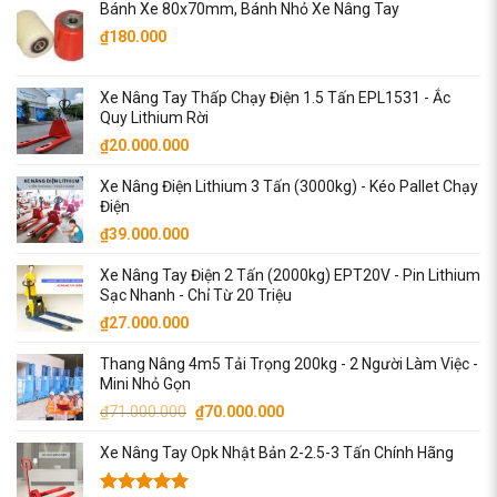
Bánh Xe 80x70mm, Bánh Nhỏ Xe Nâng Tay
₫
180.000
Xe Nâng Tay Thấp Chạy Điện 1.5 Tấn EPL1531 - Ắc
Quy Lithium Rời
₫
20.000.000
Xe Nâng Điện Lithium 3 Tấn (3000kg) - Kéo Pallet Chạy
Điện
₫
39.000.000
Xe Nâng Tay Điện 2 Tấn (2000kg) EPT20V - Pin Lithium
Sạc Nhanh - Chỉ Từ 20 Triệu
₫
27.000.000
Thang Nâng 4m5 Tải Trọng 200kg - 2 Người Làm Việc -
Mini Nhỏ Gọn
Giá
Giá
₫
71.000.000
₫
70.000.000
gốc
hiện
Xe Nâng Tay Opk Nhật Bản 2-2.5-3 Tấn Chính Hãng
là:
tại
₫71.000.000.
là: