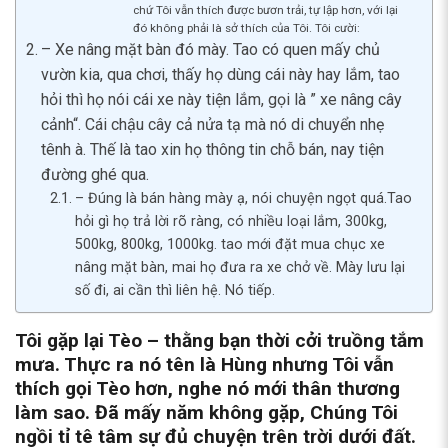
chứ Tôi vẫn thích được bươn trải, tự lập hơn, với lại
đó không phải là sở thích của Tôi. Tôi cười:
– Xe nâng mặt bàn đó mày. Tao có quen mấy chủ
vườn kia, qua chơi, thấy họ dùng cái này hay lắm, tao
hỏi thì họ nói cái xe này tiện lắm, gọi là ” xe nâng cây
cảnh“. Cái chậu cây cả nửa tạ mà nó di chuyển nhẹ
tênh à. Thế là tao xin họ thông tin chỗ bán, nay tiện
đường ghé qua.
– Đúng là bán hàng mày ạ, nói chuyện ngọt quá.Tao
hỏi gì họ trả lời rõ ràng, có nhiều loại lắm, 300kg,
500kg, 800kg, 1000kg. tao mới đặt mua chục xe
nâng mặt bàn, mai họ đưa ra xe chở về. Mày lưu lại
số đi, ai cần thì liên hệ. Nó tiếp.
Tôi gặp lại Tèo – thằng bạn thời cởi truồng tắm
mưa. Thực ra nó tên là Hùng nhưng Tôi vẫn
thích gọi Tèo hơn, nghe nó mới thân thương
làm sao. Đã mấy năm không gặp, Chúng Tôi
ngồi tỉ tê tâm sự đủ chuyện trên trời dưới đất.