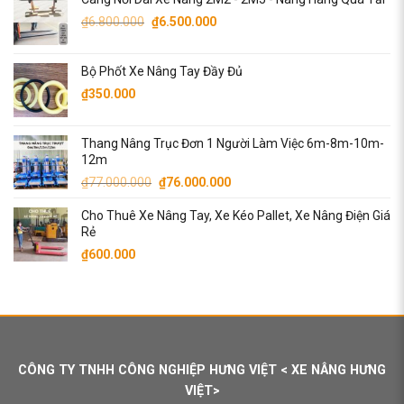
là:
tại
Giá
Giá
₫90.000.000.
là:
₫
6.800.000
₫
6.500.000
gốc
hiện
₫87.000.000.
là:
tại
Bộ Phốt Xe Nâng Tay Đầy Đủ
₫6.800.000.
là:
₫
350.000
₫6.500.000.
Thang Nâng Trục Đơn 1 Người Làm Việc 6m-8m-10m-
12m
Giá
Giá
₫
77.000.000
₫
76.000.000
gốc
hiện
Cho Thuê Xe Nâng Tay, Xe Kéo Pallet, Xe Nâng Điện Giá
là:
tại
Rẻ
₫77.000.000.
là:
₫
600.000
₫76.000.000.
CÔNG TY TNHH CÔNG NGHIỆP HƯNG VIỆT < XE NÂNG HƯNG
VIỆT>