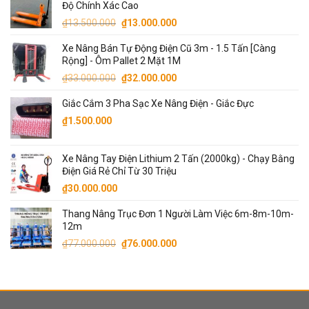
Độ Chính Xác Cao
Giá
Giá
₫
13.500.000
₫
13.000.000
gốc
hiện
Xe Nâng Bán Tự Động Điện Cũ 3m - 1.5 Tấn [Càng
là:
tại
Rộng] - Ôm Pallet 2 Mặt 1M
₫13.500.000.
là:
Giá
Giá
₫
33.000.000
₫
32.000.000
₫13.000.000.
gốc
hiện
Giắc Cắm 3 Pha Sạc Xe Nâng Điện - Giắc Đực
là:
tại
₫33.000.000.
là:
₫
1.500.000
₫32.000.000.
Xe Nâng Tay Điện Lithium 2 Tấn (2000kg) - Chạy Bằng
Điện Giá Rẻ Chỉ Từ 30 Triệu
₫
30.000.000
Thang Nâng Trục Đơn 1 Người Làm Việc 6m-8m-10m-
12m
Giá
Giá
₫
77.000.000
₫
76.000.000
gốc
hiện
là:
tại
₫77.000.000.
là:
₫76.000.000.