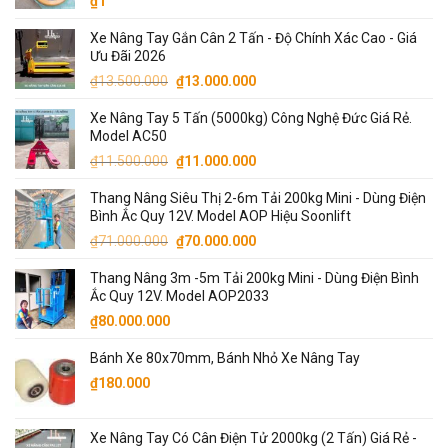
₫
1
Xe Nâng Tay Gắn Cân 2 Tấn - Độ Chính Xác Cao - Giá
Ưu Đãi 2026
Giá
Giá
₫
13.500.000
₫
13.000.000
gốc
hiện
Xe Nâng Tay 5 Tấn (5000kg) Công Nghệ Đức Giá Rẻ.
là:
tại
Model AC50
₫13.500.000.
là:
Giá
Giá
₫
11.500.000
₫
11.000.000
₫13.000.000.
gốc
hiện
Thang Nâng Siêu Thị 2-6m Tải 200kg Mini - Dùng Điện
là:
tại
Bình Ắc Quy 12V. Model AOP Hiệu Soonlift
₫11.500.000.
là:
Giá
Giá
₫
71.000.000
₫
70.000.000
₫11.000.000.
gốc
hiện
Thang Nâng 3m -5m Tải 200kg Mini - Dùng Điện Bình
là:
tại
Ắc Quy 12V. Model AOP2033
₫71.000.000.
là:
₫
80.000.000
₫70.000.000.
Bánh Xe 80x70mm, Bánh Nhỏ Xe Nâng Tay
₫
180.000
Xe Nâng Tay Có Cân Điện Tử 2000kg (2 Tấn) Giá Rẻ -