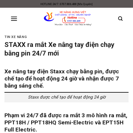
Skip
HOTLINE 24/7 : 0707.886.488 [Ms Quyên]
to
content
TIN XE NÂNG
STAXX ra mắt Xe nâng tay điện chạy
bằng pin 24/7 mới
Xe nâng tay điện
Staxx
chạy bằng pin, được
chế tạo để hoạt động 24 giờ và nhận được 7
bằng sáng chế.
Staxx được chế tạo để hoạt động 24 giờ
Phạm vi 24/7 đã được ra mắt 3 mô hình ra mắt,
PPT18H / PPT18HQ Semi-Electric và EPT15H
Full Electric.