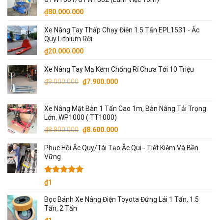
₫6.500.000.
là:
₫
80.000.000
₫6.300.000.
Xe Nâng Tay Thấp Chạy Điện 1.5 Tấn EPL1531 - Ắc
Quy Lithium Rời
₫
20.000.000
Xe Nâng Tay Mạ Kẽm Chống Rỉ Chưa Tới 10 Triệu
Giá
Giá
₫
9.000.000
₫
7.900.000
gốc
hiện
là:
tại
Xe Nâng Mặt Bàn 1 Tấn Cao 1m, Bàn Nâng Tải Trọng
₫9.000.000.
là:
Lớn. WP1000 ( TT1000)
₫7.900.000.
Giá
Giá
₫
8.800.000
₫
8.600.000
gốc
hiện
Phục Hồi Ắc Quy/Tái Tạo Ắc Qui - Tiết Kiệm Và Bền
là:
tại
Vững
₫8.800.000.
là:
₫8.600.000.
Được xếp
₫
1
hạng
5.00
5 sao
Bọc Bánh Xe Nâng Điện Toyota Đứng Lái 1 Tấn, 1.5
Tấn, 2 Tấn