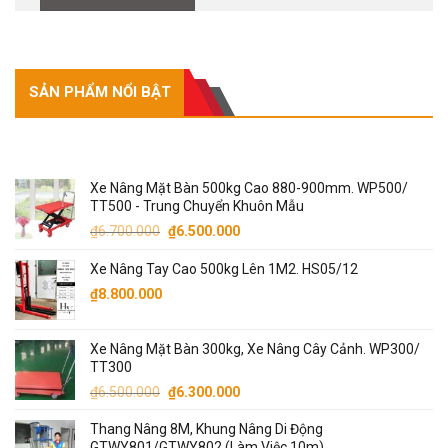
SẢN PHẨM NỔI BẬT
SẢN PHẨM NỔI BẬT
Xe Nâng Mặt Bàn 500kg Cao 880-900mm. WP500/
TT500 - Trung Chuyển Khuôn Mẫu
Giá
Giá
₫
6.700.000
₫
6.500.000
gốc
hiện
Xe Nâng Tay Cao 500kg Lên 1M2. HS05/12
là:
tại
₫6.700.000.
là:
₫
8.800.000
₫6.500.000.
Xe Nâng Mặt Bàn 300kg, Xe Nâng Cây Cảnh. WP300/
TT300
Giá
Giá
₫
6.500.000
₫
6.300.000
gốc
hiện
Thang Nâng 8M, Khung Nâng Di Động
là:
tại
GTWY801/GTWY802 (Làm Việc 10m)