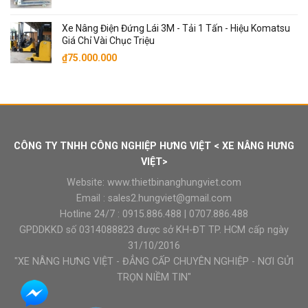
gốc
hiện
là:
tại
Xe Nâng Điện Đứng Lái 3M - Tải 1 Tấn - Hiệu Komatsu
₫9.000.000.
là:
Giá Chỉ Vài Chục Triệu
₫7.900.000.
₫
75.000.000
CÔNG TY TNHH CÔNG NGHIỆP HƯNG VIỆT < XE NÂNG HƯNG
VIỆT>
Website:
www.thietbinanghungviet.com
Email :
sales2.hungviet@gmail.com
Hotline 24/7 :
0915.886.488
|
0707.886.488
GPDDKKD số 0314088823 được sở KH-ĐT TP. HCM cấp ngày
31/10/2016
"XE NÂNG HƯNG VIỆT - ĐẲNG CẤP CHUYÊN NGHIỆP - NƠI GỬI
TRỌN NIỀM TIN"