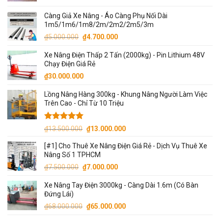
Càng Giả Xe Nâng - Áo Càng Phụ Nối Dài
1m5/1m6/1m8/2m/2m2/2m5/3m
Giá
Giá
₫
5.000.000
₫
4.700.000
gốc
hiện
Xe Nâng Điện Thấp 2 Tấn (2000kg) - Pin Lithium 48V
là:
tại
Chạy Điện Giá Rẻ
₫5.000.000.
là:
₫
30.000.000
₫4.700.000.
Lồng Nâng Hàng 300kg - Khung Nâng Người Làm Việc
Trên Cao - Chỉ Từ 10 Triệu
Được xếp
Giá
Giá
₫
13.500.000
₫
13.000.000
hạng
5.00
gốc
hiện
5 sao
[#1] Cho Thuê Xe Nâng Điện Giá Rẻ - Dịch Vụ Thuê Xe
là:
tại
Nâng Số 1 TPHCM
₫13.500.000.
là:
Giá
Giá
₫
7.500.000
₫
7.000.000
₫13.000.000.
gốc
hiện
Xe Nâng Tay Điện 3000kg - Càng Dài 1.6m (Có Bàn
là:
tại
Đứng Lái)
₫7.500.000.
là:
Giá
Giá
₫
68.000.000
₫
65.000.000
₫7.000.000.
gốc
hiện