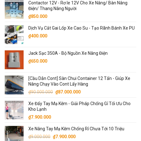
Contactor 12V - Rơ le 12V Cho Xe Nâng/ Bàn Nâng
là:
tại
Điện/ Thang Nâng Người
₫68.000.000.
là:
₫
850.000
₫65.000.000.
Dịch Vụ Cắt Gai Lốp Xe Cao Su - Tạo Rãnh Bánh Xe PU
₫
400.000
Jack Sạc 350A - Bộ Nguồn Xe Nâng Điện
₫
650.000
[Cầu Dẫn Cont] Sàn Chui Container 12 Tấn - Giúp Xe
Nâng Chạy Vào Cont Lấy Hàng
Giá
Giá
₫
90.000.000
₫
87.000.000
gốc
hiện
Xe Đẩy Tay Mạ Kẽm - Giải Pháp Chống Gỉ Tối Ưu Cho
là:
tại
Kho Lạnh
₫90.000.000.
là:
₫
7.900.000
₫87.000.000.
Xe Nâng Tay Mạ Kẽm Chống Rỉ Chưa Tới 10 Triệu
Giá
Giá
₫
9.000.000
₫
7.900.000