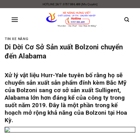
Skip
HOTLINE 24/7 : 0707.886.488 [Ms Quyên]
to
content
TIN XE NÂNG
Di Dời Cơ Sở Sản xuất Bolzoni chuyển
đến Alabama
Xử lý vật liệu Hurr-Yale tuyên bố rằng họ sẽ
chuyển sản xuất sản phẩm đính kèm Bắc Mỹ
của Bolzoni sang cơ sở sản xuất Sulligent,
Alabama lớn hơn đáng kể của công ty trong
suốt năm 2019. Đây là một phần trong kế
hoạch mở rộng khả năng của Bolzoni tại Hoa
Kỳ.