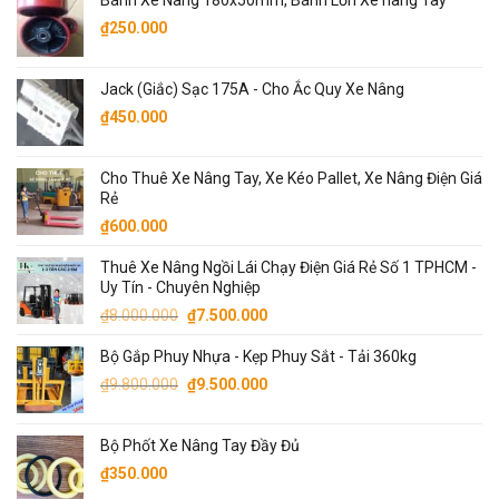
₫6.300.000.
là:
₫
250.000
₫6.000.000.
Jack (Giắc) Sạc 175A - Cho Ắc Quy Xe Nâng
₫
450.000
Cho Thuê Xe Nâng Tay, Xe Kéo Pallet, Xe Nâng Điện Giá
Rẻ
₫
600.000
Thuê Xe Nâng Ngồi Lái Chạy Điện Giá Rẻ Số 1 TPHCM -
Uy Tín - Chuyên Nghiệp
Giá
Giá
₫
8.000.000
₫
7.500.000
gốc
hiện
Bộ Gắp Phuy Nhựa - Kẹp Phuy Sắt - Tải 360kg
là:
tại
Giá
Giá
₫8.000.000.
là:
₫
9.800.000
₫
9.500.000
gốc
hiện
₫7.500.000.
là:
tại
Bộ Phốt Xe Nâng Tay Đầy Đủ
₫9.800.000.
là:
₫
350.000
₫9.500.000.