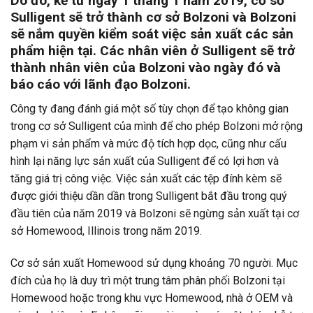
Do đó, kể từ ngày 1 tháng 1 năm 2019, cơ sở
Sulligent sẽ trở thành cơ sở Bolzoni và Bolzoni
sẽ nắm quyền kiểm soát việc sản xuất các sản
phẩm hiện tại. Các nhân viên ở Sulligent sẽ trở
thành nhân viên của Bolzoni vào ngày đó và
báo cáo với lãnh đạo Bolzoni.
Công ty đang đánh giá một số tùy chọn để tạo không gian
trong cơ sở Sulligent của mình để cho phép Bolzoni mở rộng
phạm vi sản phẩm và mức độ tích hợp dọc, cũng như cấu
hình lại năng lực sản xuất của Sulligent để có lợi hơn và
tăng giá trị công việc. Việc sản xuất các tệp đính kèm sẽ
được giới thiệu dần dần trong Sulligent bắt đầu trong quý
đầu tiên của năm 2019 và Bolzoni sẽ ngừng sản xuất tại cơ
sở Homewood, Illinois trong năm 2019.
Cơ sở sản xuất Homewood sử dụng khoảng 70 người. Mục
đích của họ là duy trì một trung tâm phân phối Bolzoni tại
Homewood hoặc trong khu vực Homewood, nhà ở OEM và