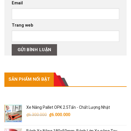
Email
Trang web
SẢN PHẨM NỔI BẬT
SẢN PHẨM NỔI BẬT
Xe Nâng Pallet OPK 2.5Tấn - Chất Lượng Nhật
Giá
Giá
₫
6.300.000
₫
6.000.000
gốc
hiện
là:
tại
Bánh Xe Nâng 180x50mm, Bánh Lớn Xe nâng Tay