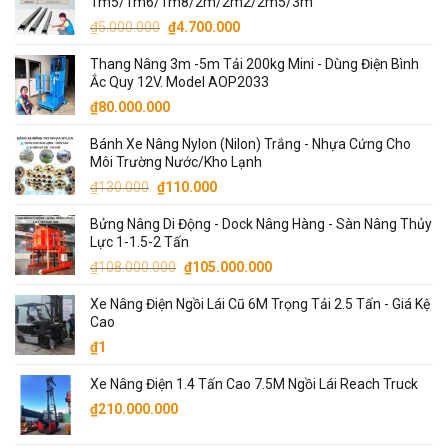
1m5/1m6/1m8/2m/2m2/2m5/3m
Giá
Giá
₫
5.000.000
₫
4.700.000
gốc
hiện
Thang Nâng 3m -5m Tải 200kg Mini - Dùng Điện Bình
là:
tại
Ắc Quy 12V. Model AOP2033
₫5.000.000.
là:
₫
80.000.000
₫4.700.000.
Bánh Xe Nâng Nylon (Nilon) Trắng - Nhựa Cứng Cho
Môi Trường Nước/Kho Lạnh
Giá
Giá
₫
130.000
₫
110.000
gốc
hiện
Bửng Nâng Di Động - Dock Nâng Hàng - Sàn Nâng Thủy
là:
tại
Lực 1-1.5-2 Tấn
₫130.000.
là:
Giá
Giá
₫
108.000.000
₫
105.000.000
₫110.000.
gốc
hiện
Xe Nâng Điện Ngồi Lái Cũ 6M Trọng Tải 2.5 Tấn - Giá Kệ
là:
tại
Cao
₫108.000.000.
là:
₫
1
₫105.000.000.
Xe Nâng Điện 1.4 Tấn Cao 7.5M Ngồi Lái Reach Truck
₫
210.000.000