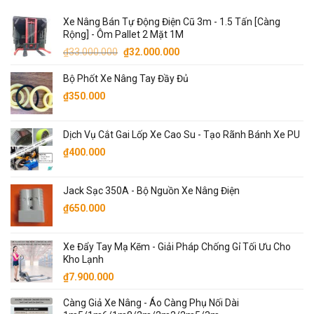
Xe Nâng Bán Tự Động Điện Cũ 3m - 1.5 Tấn [Càng
Rộng] - Ôm Pallet 2 Mặt 1M
Giá
Giá
₫
33.000.000
₫
32.000.000
gốc
hiện
Bộ Phốt Xe Nâng Tay Đầy Đủ
là:
tại
₫33.000.000.
là:
₫
350.000
₫32.000.000.
Dịch Vụ Cắt Gai Lốp Xe Cao Su - Tạo Rãnh Bánh Xe PU
₫
400.000
Jack Sạc 350A - Bộ Nguồn Xe Nâng Điện
₫
650.000
Xe Đẩy Tay Mạ Kẽm - Giải Pháp Chống Gỉ Tối Ưu Cho
Kho Lạnh
₫
7.900.000
Càng Giả Xe Nâng - Áo Càng Phụ Nối Dài