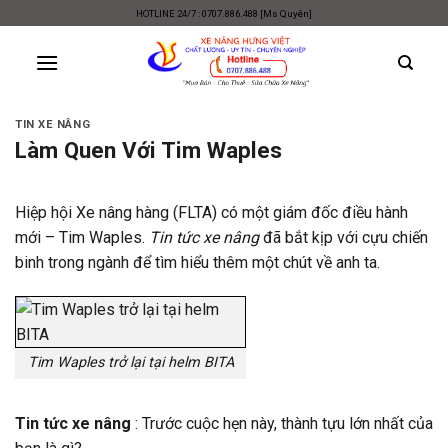
Skip
HOTLINE 24/7 : 0707.886.488 [Ms Quyên]
to
content
TIN XE NÂNG
Làm Quen Với Tim Waples
Hiệp hội Xe nâng hàng (FLTA) có một giám đốc điều hành
mới – Tim Waples.
Tin tức xe nâng
đã bắt kịp với cựu chiến
binh trong ngành để tìm hiểu thêm một chút về anh ta.
Tim Waples trở lại tại helm BITA
Tin tức xe nâng
: Trước cuộc hẹn này, thành tựu lớn nhất của