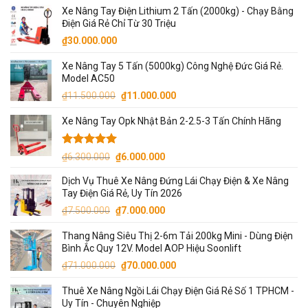
Xe Nâng Tay Điện Lithium 2 Tấn (2000kg) - Chạy Bằng
Điện Giá Rẻ Chỉ Từ 30 Triệu
₫
30.000.000
Xe Nâng Tay 5 Tấn (5000kg) Công Nghệ Đức Giá Rẻ.
Model AC50
Giá
Giá
₫
11.500.000
₫
11.000.000
gốc
hiện
Xe Nâng Tay Opk Nhật Bản 2-2.5-3 Tấn Chính Hãng
là:
tại
₫11.500.000.
là:
₫11.000.000.
Được xếp
Giá
Giá
₫
6.300.000
₫
6.000.000
hạng
5.00
gốc
hiện
5 sao
Dịch Vụ Thuê Xe Nâng Đứng Lái Chạy Điện & Xe Nâng
là:
tại
Tay Điện Giá Rẻ, Uy Tín 2026
₫6.300.000.
là:
Giá
Giá
₫
7.500.000
₫
7.000.000
₫6.000.000.
gốc
hiện
Thang Nâng Siêu Thị 2-6m Tải 200kg Mini - Dùng Điện
là:
tại
Bình Ắc Quy 12V. Model AOP Hiệu Soonlift
₫7.500.000.
là:
Giá
Giá
₫
71.000.000
₫
70.000.000
₫7.000.000.
gốc
hiện
Thuê Xe Nâng Ngồi Lái Chạy Điện Giá Rẻ Số 1 TPHCM -
là:
tại
Uy Tín - Chuyên Nghiệp
₫71.000.000.
là: