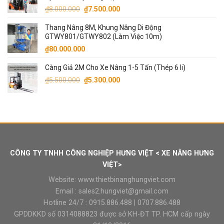
Giá
Giá
₫
8.000.000
₫
7.500.000
₫70.000.000.
gốc
hiện
Thang Nâng 8M, Khung Nâng Di Động
là:
tại
GTWY801/GTWY802 (Làm Việc 10m)
₫8.000.000.
là:
₫
80.000.000
₫7.500.000.
Càng Giả 2M Cho Xe Nâng 1-5 Tấn (Thép 6 li)
Giá
Giá
₫
5.500.000
₫
5.300.000
gốc
hiện
là:
tại
₫5.500.000.
là:
₫5.300.000.
CÔNG TY TNHH CÔNG NGHIỆP HƯNG VIỆT < XE NÂNG HƯNG
VIỆT>
Website:
www.thietbinanghungviet.com
Email :
sales2.hungviet@gmail.com
Hotline 24/7 :
0915.886.488
|
0707.886.488
GPDDKKD số 0314088823 được sở KH-ĐT TP. HCM cấp ngày