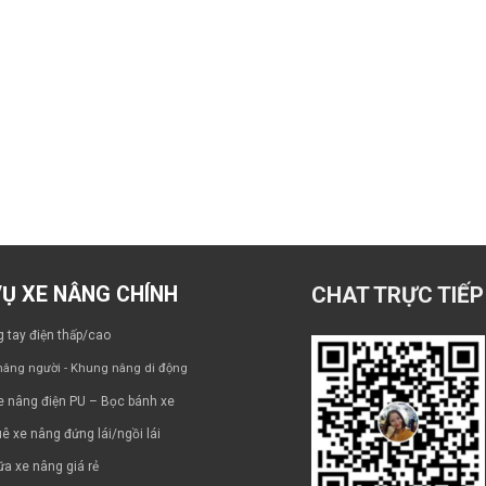
VỤ XE NÂNG CHÍNH
CHAT TRỰC TIẾP
 tay điện thấp/cao
âng người - Khung nâng di động
e nâng điện PU – Bọc bánh xe
ê xe nâng đứng lái/ngồi lái
a xe nâng giá rẻ