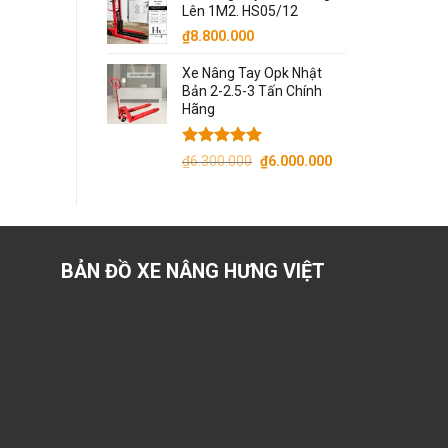
Lên 1M2. HS05/12
₫130.000.
là:
₫
8.800.000
₫110.000.
Xe Nâng Tay Opk Nhật
Bản 2-2.5-3 Tấn Chính
Hãng
Được xếp
Giá
Giá
₫
6.300.000
₫
6.000.000
hạng
5.00
gốc
hiện
5 sao
là:
tại
₫6.300.000.
là:
₫6.000.000.
BẢN ĐỒ XE NÂNG HƯNG VIỆT