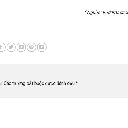
( Nguồn:
Forkliftacti
i.
Các trường bắt buộc được đánh dấu
*