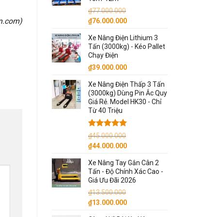
₫
77.000.000
Giá
Giá
on.com
)
₫
76.000.000
gốc
hiện
Xe Nâng Điện Lithium 3
là:
tại
Tấn (3000kg) - Kéo Pallet
₫77.000.000.
là:
Chạy Điện
₫76.000.000.
₫
39.000.000
Xe Nâng Điện Thấp 3 Tấn
(3000kg) Dùng Pin Ắc Quy
Giá Rẻ. Model HK30 - Chỉ
Từ 40 Triệu
Được xếp
₫
45.000.000
hạng
5.00
Giá
Giá
₫
44.000.000
5 sao
gốc
hiện
Xe Nâng Tay Gắn Cân 2
là:
tại
Tấn - Độ Chính Xác Cao -
₫45.000.000.
là:
Giá Ưu Đãi 2026
₫44.000.000.
₫
13.500.000
Giá
Giá
₫
13.000.000
gốc
hiện