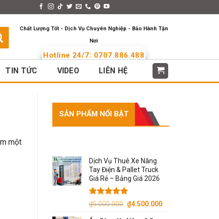
s > Menus
Languages
Chất Lượng Tốt - Dịch Vụ Chuyên Nghiệp - Bảo Hành Tận
Nơi
Hotline 24/7: 0707.886.488
TIN TỨC
VIDEO
LIÊN HỆ
SẢN PHẨM NỔI BẬT
SẢN PHẨM NỔI BẬT
hêm một
Dịch Vụ Thuê Xe Nâng
Tay Điện & Pallet Truck
Giá Rẻ – Bảng Giá 2026
Được xếp
Giá
Giá
₫
5.000.000
₫
4.500.000
hạng
5.00
gốc
hiện
5 sao