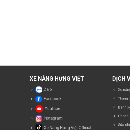
XE NÂNG HƯNG VIỆT
DỊCH 
Zalo
Xe nâng
Facebook
Thang n
Bánh x
Youtube
Cho thu
Instagram
Sửa chữ
Xe Nâng Hưng Việt Official