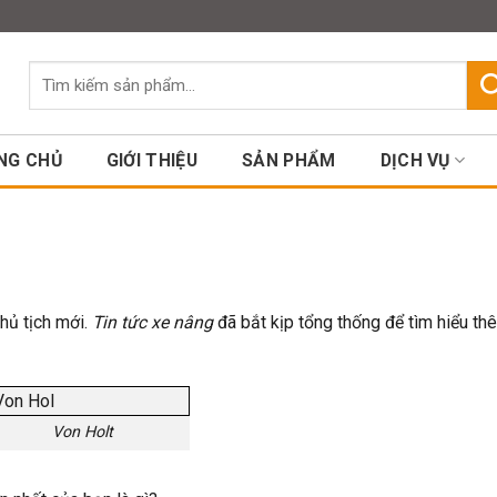
Assign a menu in Theme Option
Tìm
kiếm:
NG CHỦ
GIỚI THIỆU
SẢN PHẨM
DỊCH VỤ
hủ tịch mới.
Tin tức xe nâng
đã bắt kịp tổng thống để tìm hiểu t
Von Holt