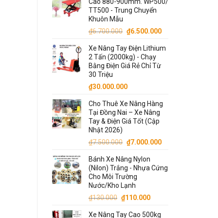
Cao 880-900mm. WP500/
TT500 - Trung Chuyển
Khuôn Mẫu
Giá
Giá
₫
6.700.000
₫
6.500.000
gốc
hiện
Xe Nâng Tay Điện Lithium
là:
tại
2 Tấn (2000kg) - Chạy
₫6.700.000.
là:
Bằng Điện Giá Rẻ Chỉ Từ
₫6.500.000.
30 Triệu
₫
30.000.000
Cho Thuê Xe Nâng Hàng
Tại Đồng Nai – Xe Nâng
Tay & Điện Giá Tốt (Cập
Nhật 2026)
Giá
Giá
₫
7.500.000
₫
7.000.000
gốc
hiện
Bánh Xe Nâng Nylon
là:
tại
(Nilon) Trắng - Nhựa Cứng
₫7.500.000.
là:
Cho Môi Trường
₫7.000.000.
Nước/Kho Lạnh
Giá
Giá
₫
130.000
₫
110.000
gốc
hiện
Xe Nâng Tay Cao 500kg
là:
tại