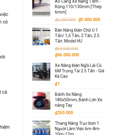
Áo Càng Xe Nâng 1.8m -
là:
tại
Rộng 110/130mm [Thép
₫5.000.000.
là:
6mm]
việc
₫4.500.000.
Giá
Giá
₫
5.300.000
₫
5.000.000
n có
gốc
hiện
Bàn Nâng Điện Chữ U 1
là:
tại
Tấn/ 1,5 Tấn, 2 Tấn, 2.5
₫5.300.000.
là:
Tấn. Model HU
₫5.000.000.
₫
69.000.000
Giá
Giá
₫
66.000.000
mới
gốc
hiện
Xe Nâng Điện Ngồi Lái Cũ
là:
tại
6M Trọng Tải 2.5 Tấn - Giá
₫69.000.000.
là:
Kệ Cao
₫66.000.000.
₫
1
t cả
Bánh Xe Nâng
180x50mm, Bánh Lớn Xe
nâng Tay
₫
250.000
Thang Nâng Trục Đơn 1
ghiệm
Người Làm Việc 6m-8m-
10m-12m