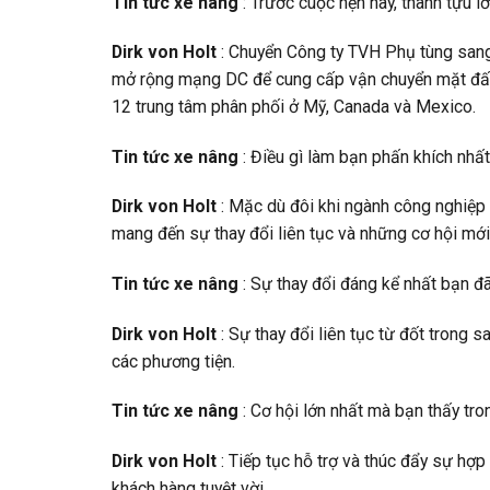
Tin tức xe nâng
: Trước cuộc hẹn này, thành tựu l
Dirk von Holt
: Chuyển Công ty TVH Phụ tùng sang 
mở rộng mạng DC để cung cấp vận chuyển mặt đất
12 trung tâm phân phối ở Mỹ, Canada và Mexico.
Tin tức xe nâng
: Điều gì làm bạn phấn khích nhất
Dirk von Holt
: Mặc dù đôi khi ngành công nghiệp
mang đến sự thay đổi liên tục và những cơ hội mới 
Tin tức xe nâng
: Sự thay đổi đáng kể nhất bạn đ
Dirk von Holt
: Sự thay đổi liên tục từ đốt trong s
các phương tiện.
Tin tức xe nâng
: Cơ hội lớn nhất mà bạn thấy tron
Dirk von Holt
: Tiếp tục hỗ trợ và thúc đẩy sự hợ
khách hàng tuyệt vời.