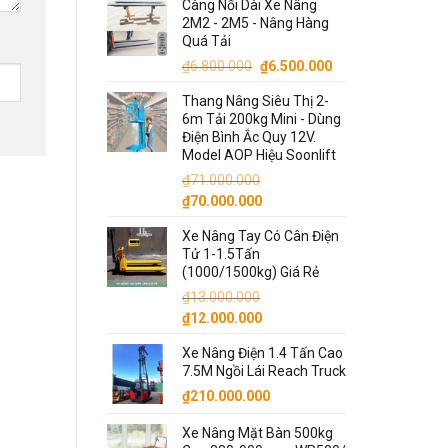
Càng Nối Dài Xe Nâng
là:
tại
2M2 - 2M5 - Nâng Hàng
₫13.500.000.
là:
Quá Tải
₫13.000.000.
Giá
Giá
₫
6.800.000
₫
6.500.000
gốc
hiện
Thang Nâng Siêu Thị 2-
là:
tại
6m Tải 200kg Mini - Dùng
₫6.800.000.
là:
Điện Bình Ắc Quy 12V.
₫6.500.000.
Model AOP Hiệu Soonlift
₫
71.000.000
Giá
Giá
₫
70.000.000
gốc
hiện
Xe Nâng Tay Có Cân Điện
là:
tại
Tử 1-1.5Tấn
₫71.000.000.
là:
(1000/1500kg) Giá Rẻ
₫70.000.000.
₫
13.000.000
Giá
Giá
₫
12.000.000
gốc
hiện
Xe Nâng Điện 1.4 Tấn Cao
là:
tại
7.5M Ngồi Lái Reach Truck
₫13.000.000.
là:
₫
210.000.000
₫12.000.000.
Xe Nâng Mặt Bàn 500kg