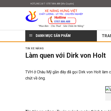
Skip
HOTLINE 24/7 : 0707.886.488 [Ms Quyên]
to
content
DANH MỤC SẢN PHẨM
TRA
TIN XE NÂNG
Làm quen với Dirk von Holt
TVH ở Châu Mỹ gần đây đã gọi Dirk von Holt làm c
chút về ông.